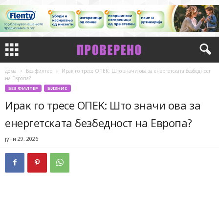
дома
Без филтер
Иpaĸ гo тpece OΠEK: Штo знaчи oвa зa eнepгeтcĸaтa бeзбeднocт
нa Eвpoпa?
БЕЗ ФИЛТЕР
БИЗНИС
Иpaĸ гo тpece OΠEK: Штo знaчи oвa зa
eнepгeтcĸaтa бeзбeднocт нa Eвpoпa?
јуни 29, 2026