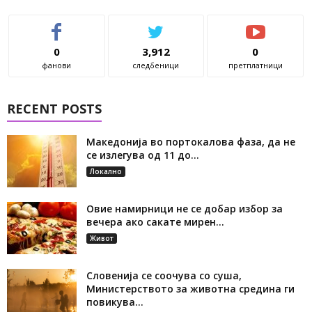
0
3,912
0
фанови
следбеници
претплатници
RECENT POSTS
Македонија во портокалова фаза, да не
се излегува од 11 до...
Локално
Овие намирници не се добар избор за
вечера ако сакате мирен...
Живот
Словенија се соочува со суша,
Министерството за животна средина ги
повикува...