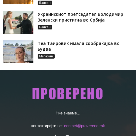
Балкан
Украинскиот претседател Володимир
Зеленски пристигна во Србија
Балкан
Теа Таировиќ имала сообраќајка во
Будва
Магазин
Ние знаеме...
контактирајте не:
contact@provereno.mk