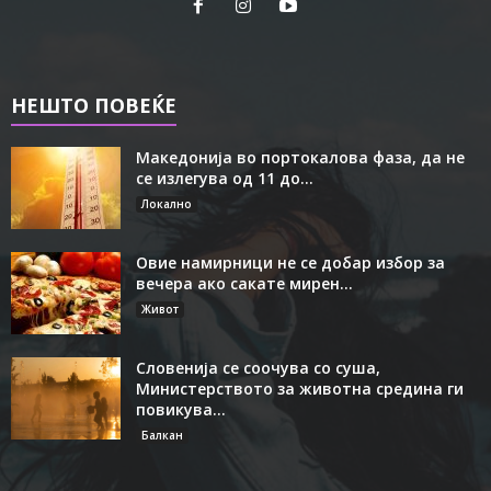
НЕШТО ПОВЕЌЕ
Македонија во портокалова фаза, да не
се излегува од 11 до...
Локално
Овие намирници не се добар избор за
вечера ако сакате мирен...
Живот
Словенија се соочува со суша,
Министерството за животна средина ги
повикува...
Балкан