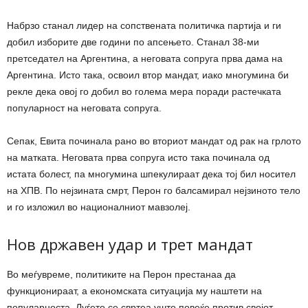
Набрзо станал лидер на сопствената политичка партија и ги
добил изборите две години по апсењето. Станал 38-ми
претседател на Аргентина, а неговата сопруга прва дама на
Аргентина. Исто така, освоил втор мандат, иако многумина би
рекле дека овој го добил во голема мера поради растечката
популарност на неговата сопруга.
Сепак, Евита починала рано во вториот мандат од рак на грлото
на матката. Неговата прва сопруга исто така починала од
истата болест, па многумина шпекулираат дека тој бил носител
на ХПВ. По нејзината смрт, Перон го балсамирал нејзиното тело
и го изложил во националниот мавзолеј.
Нов државен удар и трет мандат
Во меѓувреме, политиките на Перон престанаа да
функционираат, а економската ситуација му наштети на
популарноста. Луѓето се свртеа уште повеќе против својот