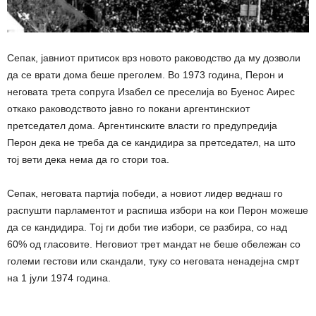
Сепак, јавниот притисок врз новото раководство да му дозволи
да се врати дома беше преголем. Во 1973 година, Перон и
неговата трета сопруга Изабел се преселија во Буенос Аирес
откако раководството јавно го покани аргентинскиот
претседател дома. Аргентинските власти го предупредија
Перон дека не треба да се кандидира за претседател, на што
тој вети дека нема да го стори тоа.
Сепак, неговата партија победи, а новиот лидер веднаш го
распушти парламентот и распиша избори на кои Перон можеше
да се кандидира. Тој ги доби тие избори, се разбира, со над
60% од гласовите. Неговиот трет мандат не беше обележан со
големи гестови или скандали, туку со неговата ненадејна смрт
на 1 јули 1974 година.