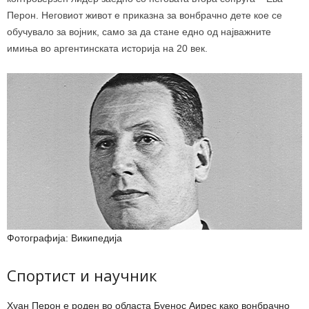
Перон. Неговиот живот е приказна за вонбрачно дете кое се
обучувало за војник, само за да стане едно од најважните
имиња во аргентинската историја на 20 век.
Фотографија: Википедија
Спортист и научник
Хуан Перон е роден во областа Буенос Аирес како вонбрачно