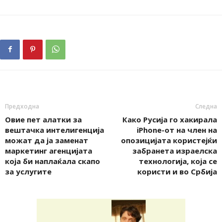
Предходна
Следна
Овие пет алатки за
Како Русија го хакирала
вештачка интелигенција
iPhone-от на член на
можат да ја заменат
опозицијата користејќи
маркетинг агенцијата
забранета израелска
која би наплаќала скапо
технологија, која се
за услугите
користи и во Србија