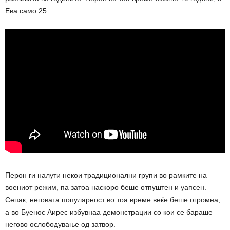
Ева само 25.
Перон ги налути некои традиционални групи во рамките на
воениот режим, па затоа наскоро беше отпуштен и уапсен.
Сепак, неговата популарност во тоа време веќе беше огромна,
а во Буенос Аирес избувнаа демонстрации со кои се бараше
негово ослободување од затвор.