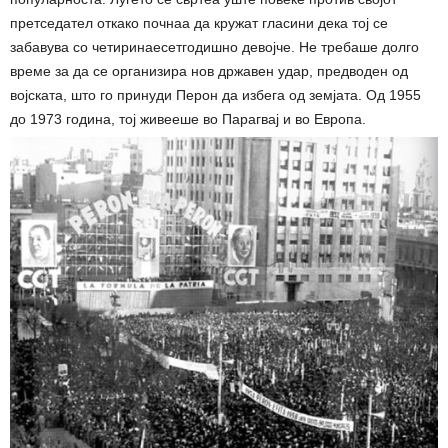
претседател откако почнаа да кружат гласини дека тој се
забавува со четиринаесетгодишно девојче. Не требаше долго
време за да се организира нов државен удар, предводен од
војската, што го принуди Перон да избега од земјата. Од 1955
до 1973 година, тој живееше во Парагвај и во Европа.