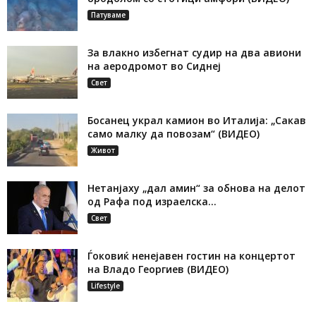
Патуваме
За влакно избегнат судир на два авиони
на аеродромот во Сиднеј
Свет
Босанец украл камион во Италија: „Сакав
само малку да повозам“ (ВИДЕО)
Живот
Нетанјаху „дал амин“ за обнова на делот
од Рафа под израелска...
Свет
Ѓоковиќ ненејавен гостин на концертот
на Владо Георгиев (ВИДЕО)
Lifestyle