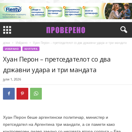
дома
Избрано
Хуан Перон – претседателот со два државни удара и три мандата
ИЗБРАНО
КУЛТУРА
Хуан Перон – претседателот со два
државни удара и три мандата
јули 1, 2026
Хуан Перон беше аргентински политичар, министер и
претседател на Аргентина три мандати, а се памети како
контроверзен лидер заедно со неговата втора сопруга – Ева