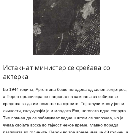
Истакнат министер се среќава со
актерка
Во 1944 година, Аргентина беше погодена од силен земјотрес,
а Перон организираше национална кампања за собирање
средства за да им помогне на жртвите. Тој вклучи многу јавни
личности, вклучувајќи ја и младата Ева, неговата идна сопруга.
Тие почнаа да се забавуваат веднаш штом се запознаа, но ја
чуваа својата врска во тајност некое време, главно поради
разликата во годините. Перон во тоа време имаше 49 години, а