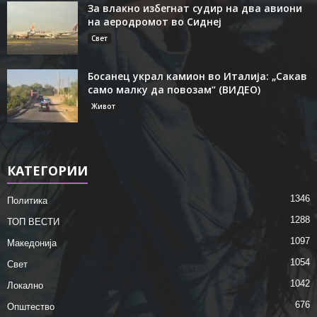
За влакно избегнат судир на два авиони
на аеродромот во Сиднеј
Свет
Босанец украл камион во Италија: „Сакав
само малку да повозам“ (ВИДЕО)
Живот
КАТЕГОРИИ
1346
Политика
1288
ТОП ВЕСТИ
1097
Македонија
1054
Свет
1042
Локално
676
Општество