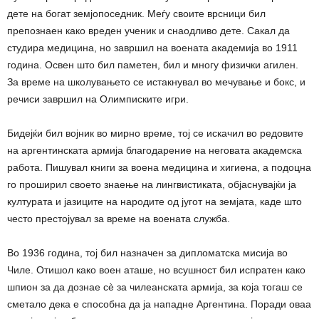
дете на богат земјопоседник. Меѓу своите врсници бил
препознаен како вреден ученик и снаодливо дете. Сакал да
студира медицина, но завршил на воената академија во 1911
година. Освен што бил паметен, бил и многу физички агилен.
За време на школувањето се истакнувал во мечување и бокс, и
речиси завршил на Олимписките игри.
Бидејќи бил војник во мирно време, тој се искачил во редовите
на аргентинската армија благодарение на неговата академска
работа. Пишувал книги за воена медицина и хигиена, а подоцна
го проширил своето знаење на лингвистиката, објаснувајќи ја
културата и јазиците на народите од југот на земјата, каде што
често престојувал за време на воената служба.
Во 1936 година, тој бил назначен за дипломатска мисија во
Чиле. Отишол како воен аташе, но всушност бил испратен како
шпион за да дознае сè за чилеанската армија, за која тогаш се
сметало дека е способна да ја нападне Аргентина. Поради оваа