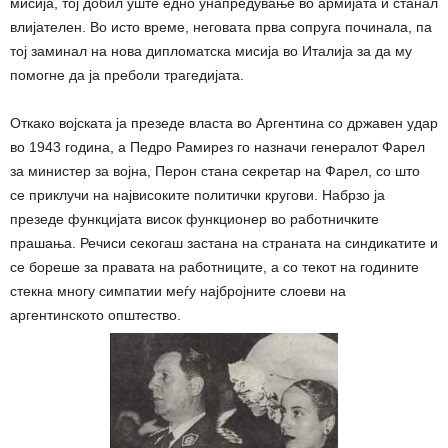
мисија, тој добил уште едно унапредување во армијата и станал
влијателен. Во исто време, неговата прва сопруга починала, па
тој заминал на нова дипломатска мисија во Италија за да му
помогне да ја преболи трагедијата.
Откако војската ја презеде власта во Аргентина со државен удар
во 1943 година, а Педро Рамирез го назначи генералот Фарел
за министер за војна, Перон стана секретар на Фарел, со што
се приклучи на највисоките политички кругови. Набрзо ја
презеде функцијата висок функционер во работничките
прашања. Речиси секогаш застана на страната на синдикатите и
се бореше за правата на работниците, а со текот на годините
стекна многу симпатии меѓу најбројните слоеви на
аргентинското општество.