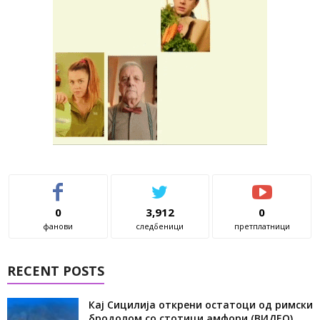
0
3,912
0
фанови
следбеници
претплатници
RECENT POSTS
Кај Сицилија открени остатоци од римски
бродолом со стотици амфори (ВИДЕО)