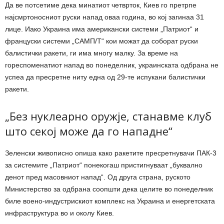
Да ве потсетиме дека минатиот четврток, Киев го претрпе
најсмртоносниот руски напад оваа година, во кој загинаа 31
лице. Иако Украина има американски системи „Патриот“ и
француски системи „САМП/Т“ кои можат да соборат руски
балистички ракети, ги има многу малку. За време на
гореспоменатиот напад во понеделник, украинската одбрана не
успеа да пресретне ниту една од 29-те испукани балистички
ракети.
„Без нуклеарно оружје, станавме клуб
што секој може да го нападне“
Зеленски живописно опиша како ракетите пресретнувачи ПАК-3
за системите „Патриот“ понекогаш пристигнуваат „буквално
денот пред масовниот напад“. Од друга страна, руското
Министерство за одбрана соопшти дека целите во понеделник
биле воено-индустрискиот комплекс на Украина и енергетската
инфраструктура во и околу Киев.