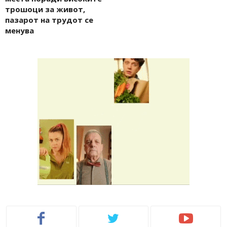
тpoшoци зa живoт,
пaзapoт нa тpyдoт ce
мeнyвa