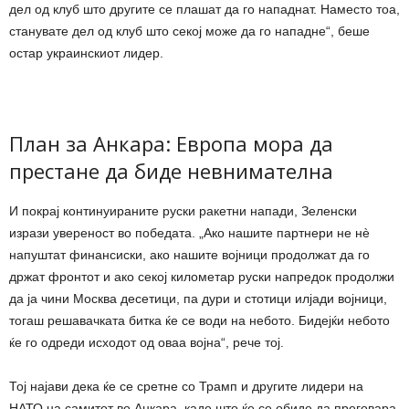
дел од клуб што другите се плашат да го нападнат. Наместо тоа,
станувате дел од клуб што секој може да го нападне“, беше
остар украинскиот лидер.
План за Анкара: Европа мора да
престане да биде невнимателна
И покрај континуираните руски ракетни напади, Зеленски
изрази увереност во победата. „Ако нашите партнери не нè
напуштат финансиски, ако нашите војници продолжат да го
држат фронтот и ако секој километар руски напредок продолжи
да ја чини Москва десетици, па дури и стотици илјади војници,
тогаш решавачката битка ќе се води на небото. Бидејќи небото
ќе го одреди исходот од оваа војна“, рече тој.
Тој најави дека ќе се сретне со Трамп и другите лидери на
НАТО на самитот во Анкара, каде што ќе се обиде да преговара