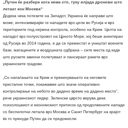
„Путин ќе разбере кога нема сто, туку илјада дронови што
летаат кон Москва“
Додека чека потезите на Западот, Украина ќе направи што
може, интензивирајќи ги нападите врз цели во Русија и врз
териториите под нејзина контрола, особено на Крим. Целта на
нападот врз полуостровот на Црното Море, кој беше анектиран
од Русија во 2014 година, е да се преместат и уништат воените
бази, магацините и воздушната одбрана – сите места од каде
што руските авиони полетуваат и лансираат ракети врз
украинските градови.
„Со напаѓањето на Крим и прекинувањето на неговите
пристапни точки, покажавме што значи оперативно
контролирање на небото во дадено време на дадено место“,
рече украинскиот лидер. Зеленски цврсто верува дека
психолошкиот и економскиот притисок од продолжените напади
со беспилотни летала врз Москва и Санкт Петербург на крајот
ќе го принуди Путин да се предомисли.