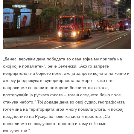
„Денес, верувам дека победата во оваа војна му припаѓа на
оној кој е попаметен“, рече Зеленски. „Ако го запрете
непријателот на бојното поле, ако ја запрете војната на копно и
ако му ја одрекувате супериорноста на море – како што
направивме со нашите поморски беспилотни летала,
протерувајќи ја руската флота – тогаш следното бојно поле
станува небото.“ Тој додаде дека во овој судир, географската
големина на територијата игра многу помала улога, и покрај
предностите на Русија во човечка сила и простор. „Се
преселивме во воздушниот простор и таму веќе сме
конкурентни.“