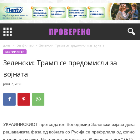
дома
Без филтер
Зеленски: Трамп се предомисли за војната
БЕЗ ФИЛТЕР
Зеленски: Трамп се предомисли за
војната
јули 7, 2026
УКРАИНИСКИОТ претседател Володимир Зеленски изјави дека
решавачката фаза од војната со Русија се префрлила од копно
и море на воздух. Во големо интервју за „Фајненшл тајмс“ (FT),