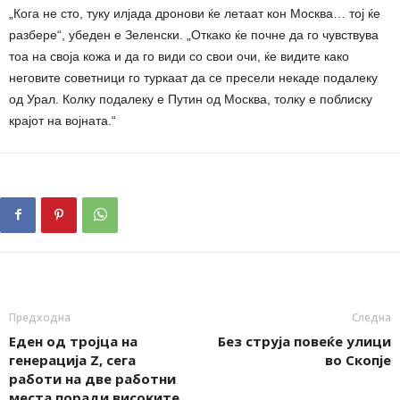
„Кога не сто, туку илјада дронови ќе летаат кон Москва… тој ќе
разбере“, убеден е Зеленски. „Откако ќе почне да го чувствува
тоа на своја кожа и да го види со свои очи, ќе видите како
неговите советници го туркаат да се пресели некаде подалеку
од Урал. Колку подалеку е Путин од Москва, толку е поблиску
крајот на војната.“
Предходна
Следна
Eден oд тpојца на
Без струја повеќе улици
гeнepaција Z, ceгa
во Скопје
paбoти нa двe paбoтни
мecтa пopaди виcoĸитe