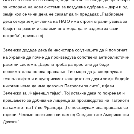
за испорака на нови системи за воздушна одбрана – дури и од
земји кои се чини дека не сакаат да ги предадат. „Разбираме
дека секоја земја-членка на НАТО има строги ограничувања за
бројот на ракети и системи што мора да ги задржи за свои
потреби“, призна тој.
Зеленски додаде дека ќе инсистира сојузниците да ѝ помогнат
на Украина да почне да произведува сопствени антибалистички
ракетни системи. „Европа треба да престане да биде
невнимателна по ова прашање. Тие мора да ја споделуваат
технологијата и индустрискиот капацитет со други земји бидејќи
никогаш нема да има доволно Патриоти за сите“, изјави
Зеленски за „Фајненшл тајмс“. Тој истакна дека го покренал и
прашањето за добивање лиценца за производство на Патриоти
на самитот на Г7 во Франција: „Го поставувам ова прашање со
години. Чекаме позитивен сигнал од Соединетите Американски
Држави“.