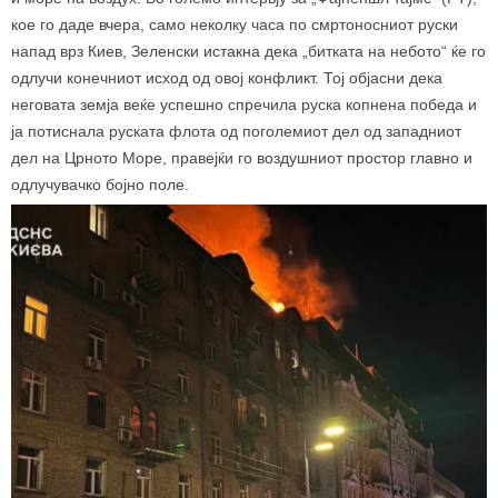
кое го даде вчера, само неколку часа по
смртоносниот руски
напад
врз Киев, Зеленски истакна дека „битката на небото“ ќе го
одлучи конечниот исход од овој конфликт. Тој објасни дека
неговата земја веќе успешно спречила руска копнена победа и
ја потиснала руската флота од поголемиот дел од западниот
дел на Црното Море, правејќи го воздушниот простор главно и
одлучувачко бојно поле.