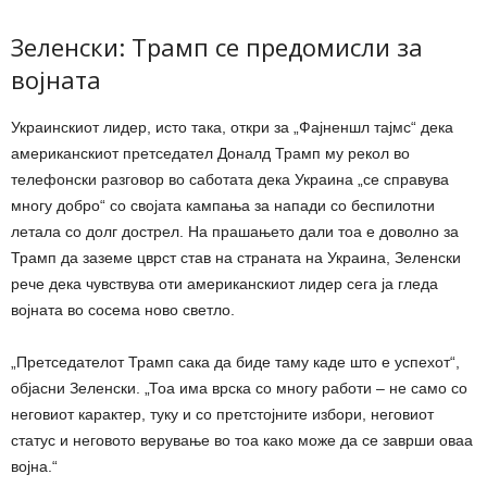
Зеленски: Трамп се предомисли за
војната
Украинскиот лидер, исто така, откри за „Фајненшл тајмс“ дека
американскиот претседател Доналд Трамп му рекол во
телефонски разговор во саботата дека Украина „се справува
многу добро“ со својата кампања за напади со беспилотни
летала со долг дострел. На прашањето дали тоа е доволно за
Трамп да заземе цврст став на страната на Украина, Зеленски
рече дека чувствува оти американскиот лидер сега ја гледа
војната во сосема ново светло.
„Претседателот Трамп сака да биде таму каде што е успехот“,
објасни Зеленски. „Тоа има врска со многу работи – не само со
неговиот карактер, туку и со претстојните избори, неговиот
статус и неговото верување во тоа како може да се заврши оваа
војна.“