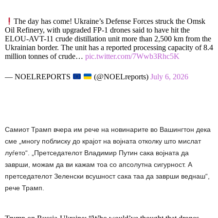
The day has come! Ukraine’s Defense Forces struck the Omsk
Oil Refinery, with upgraded FP-1 drones said to have hit the
ELOU-AVT-11 crude distillation unit more than 2,500 km from the
Ukrainian border. The unit has a reported processing capacity of 8.4
million tonnes of crude…
pic.twitter.com/7Wwb3Rhc5K
— NOELREPORTS
(@NOELreports)
July 6, 2026
Самиот Трамп вчера им рече на новинарите во Вашингтон дека
сме „многу поблиску до крајот на војната отколку што мислат
луѓето“. „Претседателот Владимир Путин сака војната да
заврши, можам да ви кажам тоа со апсолутна сигурност. А
претседателот Зеленски всушност сака таа да заврши веднаш“,
рече Трамп.