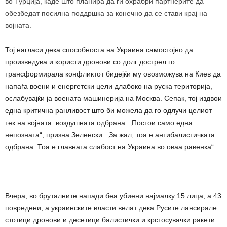
во Турција, каде што планира да ги охрабри партнерите да
обезбедат посилна поддршка за конечно да се стави крај на
војната.
Тој нагласи дека способноста на Украина самостојно да
произведува и користи дронови со долг дострел го
трансформирала конфликтот бидејќи му овозможува на Киев да
напаѓа воени и енергетски цели длабоко на руска територија,
ослабувајќи ја воената машинерија на Москва. Сепак, тој издвои
една критична ранливост што би можела да го одлучи целиот
тек на војната: воздушната одбрана. „Постои само една
непозната“, призна Зеленски. „За жал, тоа е антибалистичката
одбрана. Тоа е главната слабост на Украина во оваа равенка“.
Вчера, во бруталните напади беа убиени најмалку 15 лица, а 43
повредени, а украинските власти велат дека Русите лансирале
стотици дронови и десетици балистички и крстосувачки ракети.