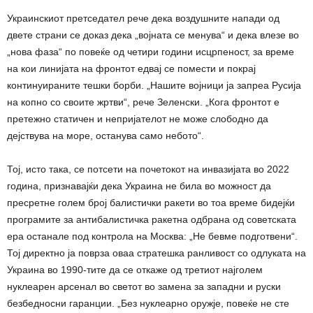
Украинскиот претседател рече дека воздушните напади од
двете страни се доказ дека „војната се менува“ и дека влезе во
„нова фаза“ по повеќе од четири години исцрпеност, за време
на кои линијата на фронтот едвај се помести и покрај
континуираните тешки борби. „Нашите војници ја запреа Русија
на копно со своите жртви“, рече Зеленски. „Кога фронтот е
претежно статичен и непријателот не може слободно да
дејствува на море, останува само небото“.
Тој, исто така, се потсети на почетокот на инвазијата во 2022
година, признавајќи дека Украина не била во можност да
пресретне голем број балистички ракети во тоа време бидејќи
програмите за антибалистичка ракетна одбрана од советската
ера останале под контрола на Москва: „Не бевме подготвени“.
Тој директно ја поврза оваа стратешка ранливост со одлуката на
Украина во 1990-тите да се откаже од третиот најголем
нуклеарен арсенал во светот во замена за западни и руски
безбедносни гаранции. „Без нуклеарно оружје, повеќе не сте