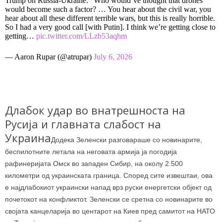
Trump on Russia-Ukraine: “Who would’ve thought that drones
would become such a factor? … You hear about the civil war, you
hear about all these different terrible wars, but this is really horrible.
So I had a very good call [with Putin]. I think we’re getting close to
getting…
pic.twitter.com/LLzb53aqhm
— Aaron Rupar (@atrupar)
July 6, 2026
Длабок удар во внатрешноста на
Русија и главната слабост на
Украина
Додека Зеленски разговараше со новинарите,
беспилотните летала на неговата армија ја погодија
рафинеријата Омск во западен Сибир, на околу 2.500
километри од украинската граница. Според сите извештаи, ова
е најдлабокиот украински напад врз руски енергетски објект од
почетокот на конфликтот. Зеленски се сретна со новинарите во
својата канцеларија во центарот на Киев пред самитот на НАТО