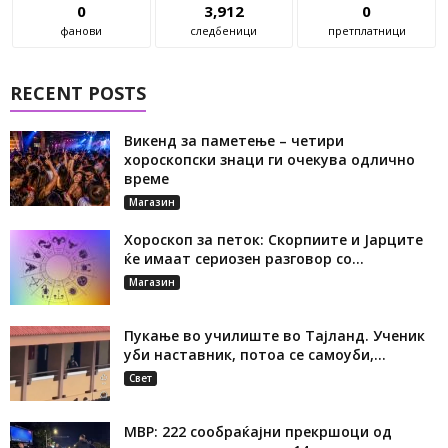
0
3,912
0
фанови
следбеници
претплатници
RECENT POSTS
Викенд за паметење – четири
хороскопски знаци ги очекува одлично
време
Магазин
Хороскоп за петок: Скорпиите и Јарците
ќе имаат сериозен разговор со...
Магазин
Пукање во училиште во Тајланд. Ученик
уби наставник, потоа се самоуби,...
Свет
МВР: 222 сообраќајни прекршоци од