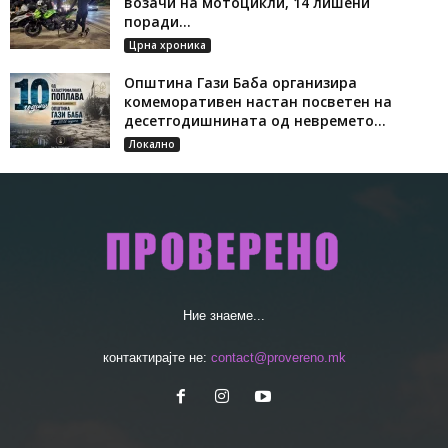
возачи на мотоцикли, 14 лишени
поради...
Црна хроника
Општина Гази Баба организира
комеморативен настан посветен на
десетгодишнината од невремето...
Локално
Ние знаеме...
контактирајте не:
contact@provereno.mk