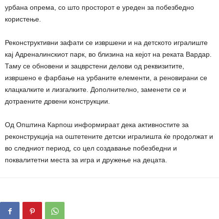
урбана опрема, со што просторот е уреден за побезбедно
користење.
Реконструктивни зафати се извршени и на детското игралиште
кај Адреналинскиот парк, во близина на кејот на реката Вардар.
Таму се обновени и зацврстени делови од реквизитите,
извршено е фарбање на урбаните елементи, а реновирани се
клацкалките и лизгалките. Дополнително, заменети се и
дотраените дрвени конструкции.
Од Општина Карпош информираат дека активностите за
реконструкција на оштетените детски игралишта ќе продолжат и
во следниот период, со цел создавање побезбедни и
поквалитетни места за игра и дружење на децата.