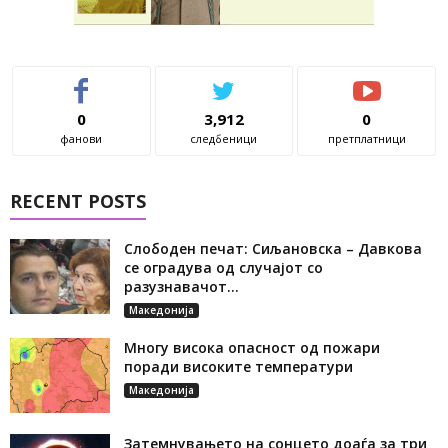
0
3,912
0
фанови
следбеници
претплатници
RECENT POSTS
Слободен печат: Сиљановска – Давкова
се оградува од случајот со
разузнавачот...
Македонија
Многу висока опасност од пожари
поради високите температури
Македонија
Затемнувањето на сонцето доаѓа за три