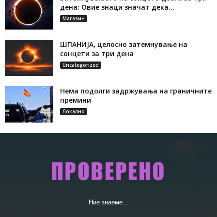
дена: Овие знаци значат дека...
Магазин
ШПАНИЈА, целосно затемнување на
сонцети за три дена
Uncategorized
Нема подолги задржувања на граничните
премини
Локално
Ние знаеме...