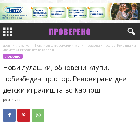
дома
Локално
Нови лулашки, обновени клупи, побезбеден простор: Реновирани
две детски игралишта во Карпош
ЛОКАЛНО
Нови лулашки, обновени клупи,
побезбеден простор: Реновирани две
детски игралишта во Карпош
јули 7, 2026