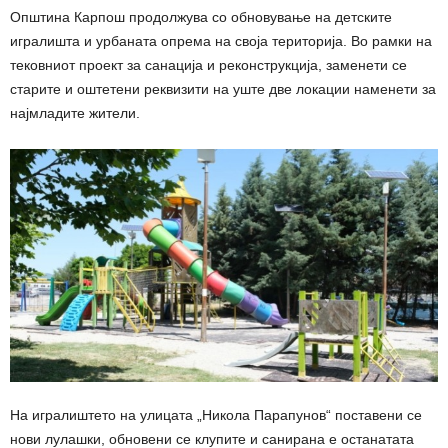
Општина Карпош продолжува со обновување на детските
игралишта и урбаната опрема на своја територија. Во рамки на
тековниот проект за санација и реконструкција, заменети се
старите и оштетени реквизити на уште две локации наменети за
најмладите жители.
На игралиштето на улицата „Никола Парапунов“ поставени се
нови лулашки, обновени се клупите и санирана е останатата