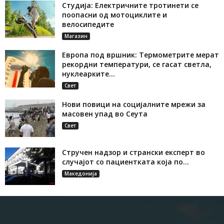
Студија: Електричните тротинети се
поопасни од мотоциклите и
велосипедите
Магазин
Европа под вршник: Термометрите мерат
рекордни температури, се гасат светла,
нуклеарките...
Свет
Нови повици на социјалните мрежи за
масовен упад во Сеута
Свет
Стручен надзор и странски експерт во
случајот со пациентката која по...
Македонија