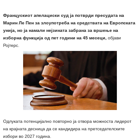
Францускиот апелациски суд ја потврди пресудата на
Марин Ле Пен за злоупотреба на средствата на Европската
унија, но ја намали нејзината забрана за вршење на
изборна функција од пет години на 45 месеци,
објави
Ројтерс.
Одлуката потенцијално повторно ја отвора можноста лидерот
на крајната десница да се кандидира на
претседателските
избори во 2027 година.