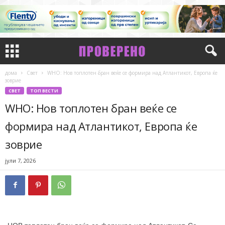
дома
Свет
WHO: Нов топлотен бран веќе се формира над Атлантикот, Европа ќе
зоврие
СВЕТ
ТОП ВЕСТИ
WHO: Нов топлотен бран веќе се
формира над Атлантикот, Европа ќе
зоврие
јули 7, 2026