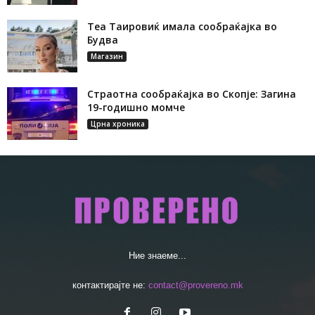
Теа Таировиќ имала сообраќајка во
Будва
Магазин
Страотна сообраќајка во Скопје: Загина
19-годишно момче
Црна хроника
Ние знаеме...
контактирајте не:
contact@provereno.mk