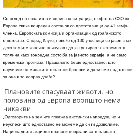
Со оглед на оваа итна и сериозна ситуација, шефот на СЗО за
Европа свика вонреден состанок со претставници од 41 земја-
членка, Европската комисија и организации од граѓанското
општество. Според Клуге, повеќе од 130 учесници се јасен знак
дека земјите конечно почнуваат да ја третираат екстремната
топлина како вонредна состојба за јавното здравје, а не само
временска прогноза. Прашањето беше едноставно: што
научивме од минатите топлотни бранови и дали сме подготвени
за она што допрва доаѓа?
Плановите спасуваат животи, но
половина од Европа воопшто нема
никакви
„Одговорите на земјите покажаа вистински напредок, но и
неуспеси што едноставно не можеме да си ги дозволиме.
Националните акциони планови поврзани со топлината