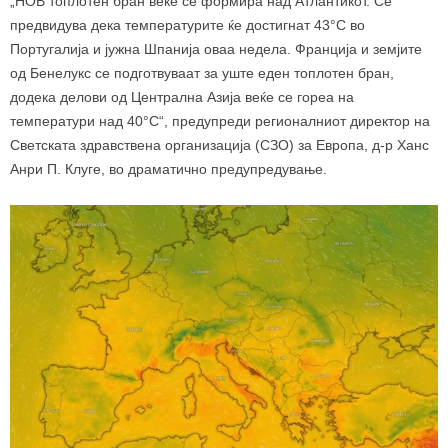
„НОВ топлотен бран веќе се формира над Атлантикот. Се
предвидува дека температурите ќе достигнат 43°C во
Португалија и јужна Шпанија оваа недела. Франција и земјите
од Бенелукс се подготвуваат за уште еден топлотен бран,
додека делови од Централна Азија веќе се гореа на
температури над 40°C“, предупреди регионалниот директор на
Светската здравствена организација (СЗО) за Европа, д-р Ханс
Анри П. Клуге, во драматично предупредување.