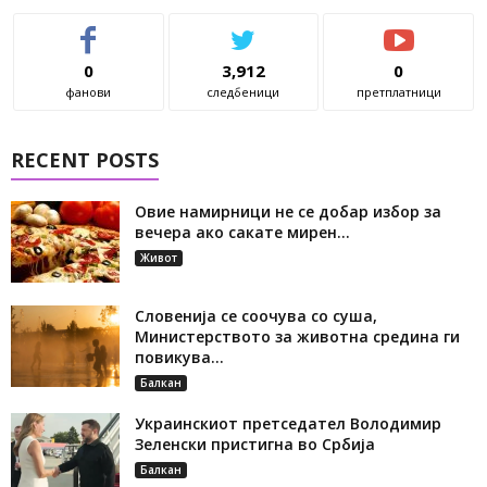
0
3,912
0
фанови
следбеници
претплатници
RECENT POSTS
Овие намирници не се добар избор за
вечера ако сакате мирен...
Живот
Словенија се соочува со суша,
Министерството за животна средина ги
повикува...
Балкан
Украинскиот претседател Володимир
Зеленски пристигна во Србија
Балкан