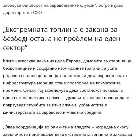
забавува одговорот на здравствените служби“, остро изјави
директорот на СЗО.
„Екстремната топлина е закана за
безбедноста, а не проблем на еден
сектор“
Клуге нагласува дека низ цела Европа, домовите за стари лица,
бездомниците и социјално изолираните граѓани сè уште
редовно се надвор од дофат на помош и дека здравствената
инфраструктура мора да стане поотпорна на климатските
промени. Сепак, тој забележува дека состанокот покажал и
еден важен позитивен развој – државите конечно почнаа да ги
поврзуваат службите за итни случаи, урбанистите и
министерствата за здравство и животна средина.
„Оваа координација во рамките на владите – изградена околу
заедничкото признавање дека екстремната топлина е закана за