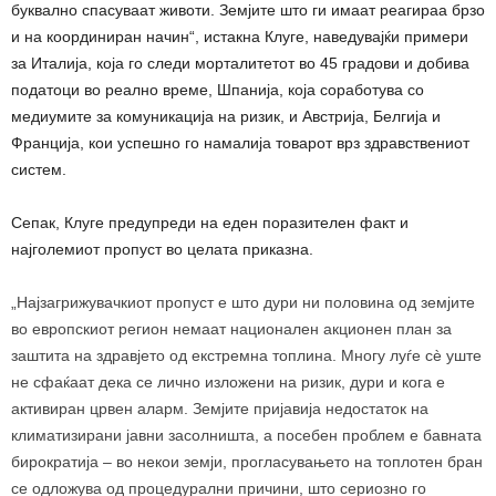
буквално спасуваат животи. Земјите што ги имаат реагираа брзо
и на координиран начин“, истакна Клуге, наведувајќи примери
за Италија, која го следи морталитетот во 45 градови и добива
податоци во реално време, Шпанија, која соработува со
медиумите за комуникација на ризик, и Австрија, Белгија и
Франција, кои успешно го намалија товарот врз здравствениот
систем.
Сепак, Клуге предупреди на еден поразителен факт и
најголемиот пропуст во целата приказна.
„Најзагрижувачкиот пропуст е што дури ни половина од земјите
во европскиот регион немаат национален акционен план за
заштита на здравјето од екстремна топлина. Многу луѓе сè уште
не сфаќаат дека се лично изложени на ризик, дури и кога е
активиран црвен аларм. Земјите пријавија недостаток на
климатизирани јавни засолништа, а посебен проблем е бавната
бирократија – во некои земји, прогласувањето на топлотен бран
се одложува од процедурални причини, што сериозно го