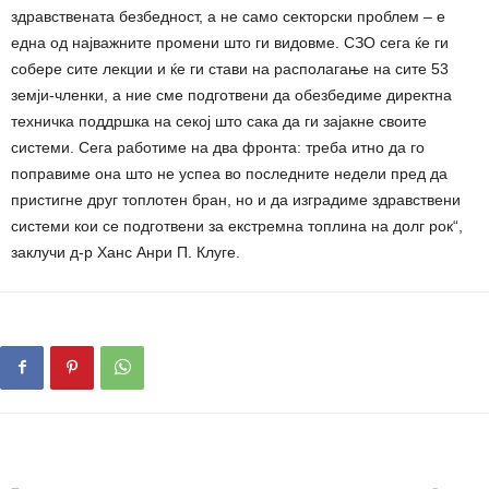
здравствената безбедност, а не само секторски проблем – е
една од најважните промени што ги видовме. СЗО сега ќе ги
собере сите лекции и ќе ги стави на располагање на сите 53
земји-членки, а ние сме подготвени да обезбедиме директна
техничка поддршка на секој што сака да ги зајакне своите
системи. Сега работиме на два фронта: треба итно да го
поправиме она што не успеа во последните недели пред да
пристигне друг топлотен бран, но и да изградиме здравствени
системи кои се подготвени за екстремна топлина на долг рок“,
заклучи д-р Ханс Анри П. Клуге.