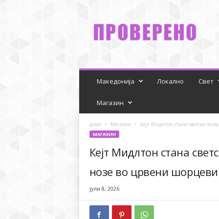
P
r
o
v
e
r
e
n
Македонија
Локално
Свет
o
Магазин
дома
Магазин
Кејт Мидлтон стана светска сенза
МАГАЗИН
Кејт Мидлтон стана светс
нозе во црвени шорцеви!
јули 8, 2026