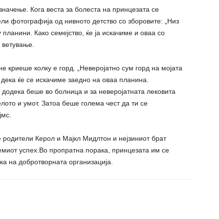
значење. Кога веста за болеста на принцезата се
ели фотографија од нивното детство со зборовите: „Низ
 планини. Како семејство, ќе ја искачиме и оваа со
а ветување.
не криеше колку е горд. „Неверојатно сум горд на мојата
 дека ќе се искачиме заедно на оваа планина.
додека беше во болница и за неверојатната лековита
лото и умот. Затоа беше голема чест да ти се
јмс.
е родители Керол и Мајкл Мидлтон и нејзиниот брат
емиот успех.Во пропратна порака, принцезата им се
ка на добротворната организација.