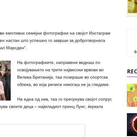
ави емотивни семејни фотографии на својот Инстаграм
рен настан што успешно го заврши за добротворната
јал Марсден“.
ф
На фотографиите, направени веднаш по
освојувањето на трите највисоки врвови во
RE
Велика Британија, таа позираше во спортска
облека, во која речиси никогаш не ја гледаме.
На една од нив, таа го прегрнува својот сопруг,
нува своите деца – најмладиот принц Луис, ќерката