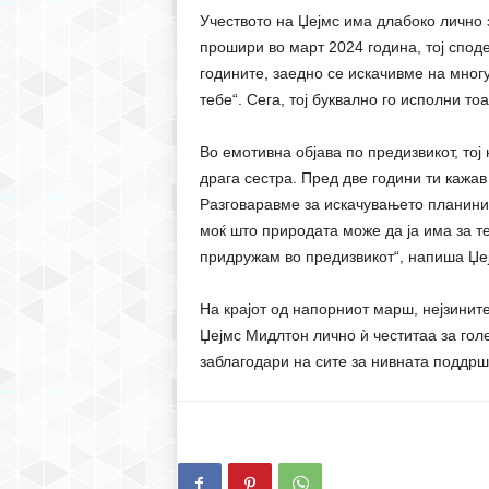
Учеството на Џејмс има длабоко лично 
прошири во март 2024 година, тој спод
годините, заедно се искачивме на многу
тебе“. Сега, тој буквално го исполни то
Во емотивна објава по предизвикот, тој 
драга сестра. Пред две години ти кажав
Разговаравме за искачувањето планини 
моќ што природата може да ја има за те
придружам во предизвикот“, напиша Џе
На крајот од напорниот марш, нејзинит
Џејмс Мидлтон лично ѝ честитаа за гол
заблагодари на сите за нивната поддрш