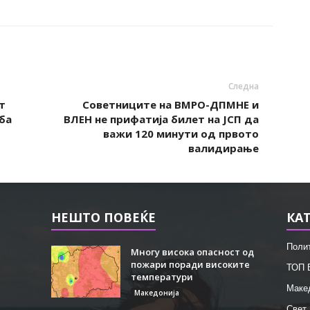
Следна
т
Советниците на ВМРО-ДПМНЕ и
ба
ВЛЕН не прифатија билет на ЈСП да
важи 120 минути од првото
валидирање
НЕШТО ПОВЕЌЕ
КА
Поли
Многу висока опасност од
пожари поради високите
ТОП 
температури
Маке
Македонија
Свет