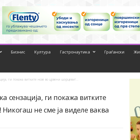
Бизнис
Култура
Гастронаутика
Граѓански
Жи
ција, ги покажа витките нозе во црвени шорцеви!...
ка сензација, ги покажа витките
 Никогаш не сме ја виделе ваква