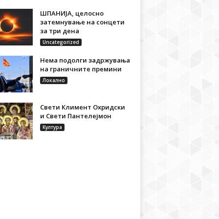
ШПАНИЈА, целосно
затемнување на сонцети
за три дена
Uncategorized
Нема подолги задржувања
на граничните премини
Локално
Свети Климент Охридски
и Свети Пантелејмон
Култура