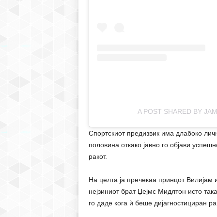
A POST SHARED BY JA
Спортскиот предизвик има длабоко лич
половина откако јавно го објави успеш
ракот.
На целта ја пречекаа принцот Вилијам 
нејзиниот брат Џејмс Мидлтон исто така
го даде кога ѝ беше дијагностициран ра