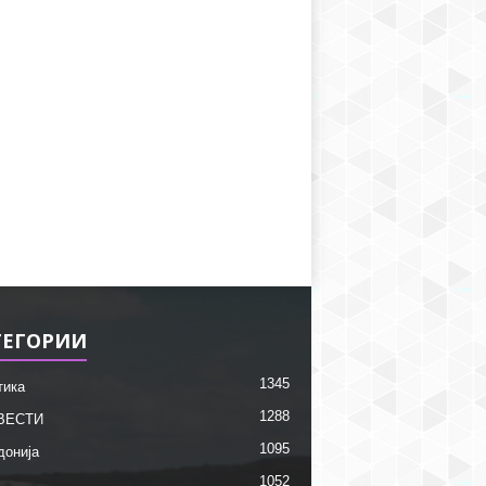
ТЕГОРИИ
1345
тика
1288
ВЕСТИ
1095
донија
1052