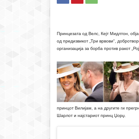
Принцезата од Велс, Кејт Мидлтон, обј
од предизвикот „Три врвови“, добротво
организација за борба против ракот „Ро
принцот Вилијам, а на другите ги прегр
Шарлот и најстариот принц Џорџ.