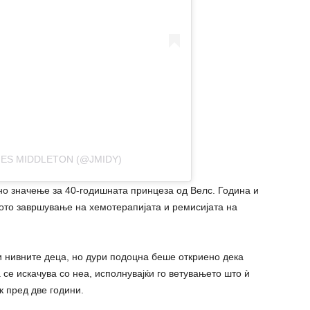
MES MIDDLETON (@JMIDY)
но значење за 40-годишната принцеза од Велс. Година и
ното завршување на хемотерапијата и ремисијата на
и нивните деца, но дури подоцна беше откриено дека
 се искачува со неа, исполнувајќи го ветувањето што ѝ
к пред две години.