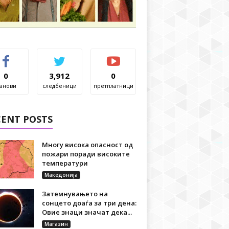
0
3,912
0
анови
следбеници
претплатници
CENT POSTS
Многу висока опасност од
пожари поради високите
температури
Македонија
Затемнувањето на
сонцето доаѓа за три дена:
Овие знаци значат дека...
Магазин