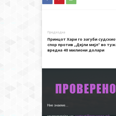
Предходна
Принцот Хари го загуби судскио
спор против „Дејли мејл“ во туж
вредна 40 милиони долари
Ние знаеме...