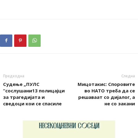
Предходна
Следна
Судење „ПУЛС
Мицотакис: Споровите
“сослушани13 полицајци
во НАТО треба да се
за трагедијата и
решаваат со дијалог, а
сведоци кои се спасиле
не со закани