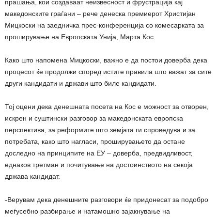
прашања, кои создаваат неизвесност и фрустрација кај
македонските граѓани – рече денеска премиерот Христијан
Мицкоски на заедничка прес-конференција со комесарката за
проширување на Европската Унија, Марта Кос.
Како што напомена Мицкоски, важно е да постои доверба дека
процесот ќе продолжи според истите правила што важат за сите
други кандидати и држави што биле кандидати.
Тој оцени дека денешната посета на Кос е можност за отворен,
искрен и суштински разговор за македонската европска
перспектива, за реформите што земјата ги спроведува и за
потребата, како што нагласи, проширувањето да остане
доследно на принципите на ЕУ – доверба, предвидливост,
еднаков третман и почитување на достоинството на секоја
држава кандидат.
-Верувам дека денешните разговори ќе придонесат за подобро
меѓусебно разбирање и натамошно зајакнување на