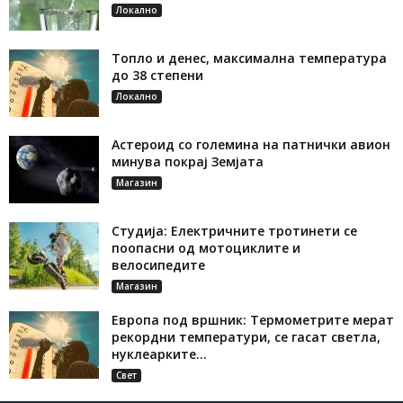
Локално
Топло и денес, максимална температура
до 38 степени
Локално
Астероид со големина на патнички авион
минува покрај Земјата
Магазин
Студија: Електричните тротинети се
поопасни од мотоциклите и
велосипедите
Магазин
Европа под вршник: Термометрите мерат
рекордни температури, се гасат светла,
нуклеарките...
Свет