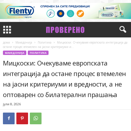
дома
Македонија
Политика
Мицкоски: Очекуваме европската интеграција да
остане процес втемелен на јасни критериуми и...
МАКЕДОНИЈА
ПОЛИТИКА
Мицкоски: Очекуваме европската
интеграција да остане процес втемелен
на јасни критериуми и вредности, а не
оптоварен со билатерални прашања
јули 8, 2026