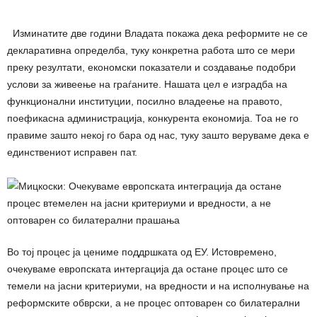
Изминатите две години Владата покажа дека реформите не се
декларативна определба, туку конкретна работа што се мери
преку резултати, економски показатели и создавање подобри
услови за живеење на граѓаните. Нашата цел е изградба на
функционални институции, посилно владеење на правото,
поефикасна администрација, конкурента економија. Тоа не го
правиме зашто некој го бара од нас, туку зашто веруваме дека е
единствениот исправен пат.
Во тој процес ја цениме поддршката од ЕУ. Истовремено,
очекуваме европската интергација да остане процес што се
темели на јасни критериуми, на вредности и на исполнување на
реформските обврски, а не процес оптоварен со билатерални