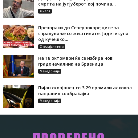
смртта на јутјуберот кој почина...
Живот
Препораки до Севернокорејците за
справување со жештините: Јадете супа
од кучешко...
Специјалитети
На 18 октомври ќе се избира нов
градоначалник на Брвеница
Македонија
Пијан скопјанец со 3.29 промили алхокол
направил сообраќајка
Македонија