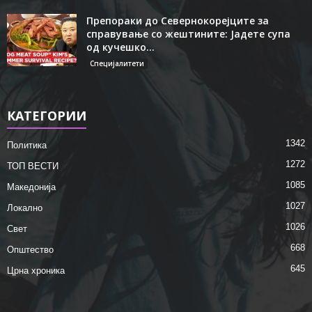
Препораки до Севернокорејците за
справување со жештините: Јадете супа
од кучешко...
Специјалитети
КАТЕГОРИИ
1342
Политика
1272
ТОП ВЕСТИ
1085
Македонија
1027
Локално
1026
Свет
668
Општество
645
Црна хроника