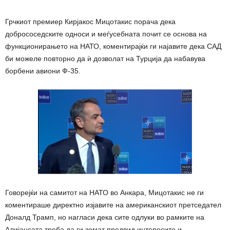
Грчкиот премиер Кирјакос Мицотакис порача дека
добрососедските односи и меѓусебната почит се основа на
функционирањето на НАТО, коментирајќи ги најавите дека САД
би можеле повторно да ѝ дозволат на Турција да набавува
борбени авиони Ф-35.
Говорејќи на самитот на НАТО во Анкара, Мицотакис не ги
коментираше директно изјавите на американскиот претседател
Доналд Трамп, но нагласи дека сите одлуки во рамките на
Алијансата треба да ги земат предвид интересите и