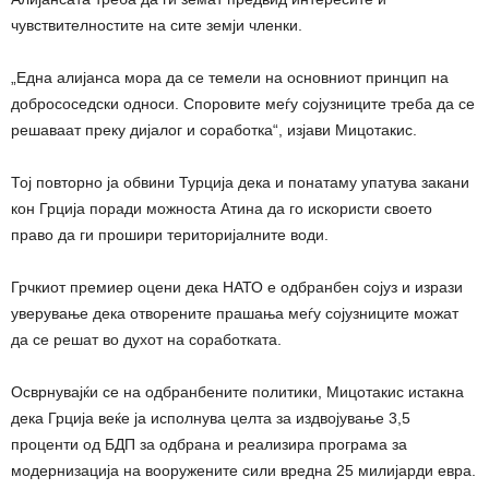
чувствителностите на сите земји членки.
„Една алијанса мора да се темели на основниот принцип на
добрососедски односи. Споровите меѓу сојузниците треба да се
решаваат преку дијалог и соработка“, изјави Мицотакис.
Тој повторно ја обвини Турција дека и понатаму упатува закани
кон Грција поради можноста Атина да го искористи своето
право да ги прошири територијалните води.
Грчкиот премиер оцени дека НАТО е одбранбен сојуз и изрази
уверување дека отворените прашања меѓу сојузниците можат
да се решат во духот на соработката.
Осврнувајќи се на одбранбените политики, Мицотакис истакна
дека Грција веќе ја исполнува целта за издвојување 3,5
проценти од БДП за одбрана и реализира програма за
модернизација на вооружените сили вредна 25 милијарди евра.