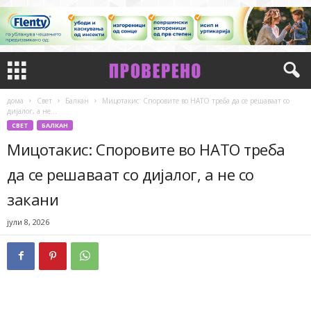
дома
Свет
Балкан
Мицотакис: Споровите во НАТО треба да се решаваат со
дијалог, а не...
СВЕТ
БАЛКАН
Мицотакис: Споровите во НАТО треба
да се решаваат со дијалог, а не со
закани
јули 8, 2026