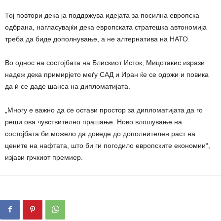
Тој повтори дека ја поддржува идејата за посилна европска
одбрана, нагласувајќи дека европската стратешка автономија
треба да биде дополнување, а не алтернатива на НАТО.
Во однос на состојбата на Блискиот Исток, Мицотакис изрази
надеж дека примирјето меѓу САД и Иран ќе се одржи и повика
да ѝ се даде шанса на дипломатијата.
„Многу е важно да се остави простор за дипломатијата да го
реши ова чувствително прашање. Ново влошување на
состојбата би можело да доведе до дополнителен раст на
цените на нафтата, што би ги погодило европските економии“,
изјави грчкиот премиер.