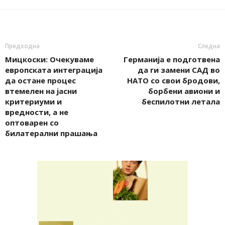
Предходна
Следна
Мицкоски: Очекуваме
Германија е подготвена
европската интеграција
да ги замени САД во
да остане процес
НАТО со свои бродови,
втемелен на јасни
борбени авиони и
критериуми и
беспилотни летала
вредности, а не
оптоварен со
билатерални прашања