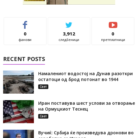
0
3,912
0
фанови
следбеници
претплатници
RECENT POSTS
Намалениот водостој на Дунав разоткри
остатоци од брод потонат во 1944
Свет
Иран поставува шест услови за отворање
на Ормуцкиот Теснец
Свет
Вучиќ: Србија ќе произведува дронови во