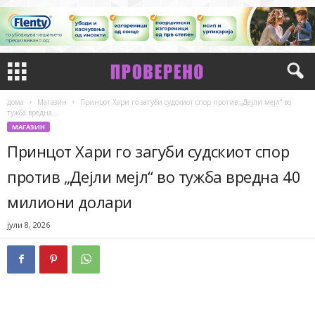
дома
Магазин
Принцот Хари го загуби судскиот спор против „Дејли мејл“ во
тужба вредна...
МАГАЗИН
Принцот Хари го загуби судскиот спор
против „Дејли мејл“ во тужба вредна 40
милиони долари
јули 8, 2026