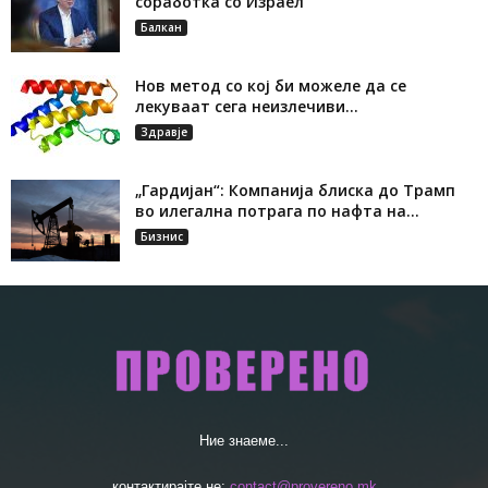
соработка со Израел
Балкан
Нов метод со кој би можеле да се
лекуваат сега неизлечиви...
Здравје
„Гардијан“: Компанија блиска до Трамп
во илегална потрага по нафта на...
Бизнис
Ние знаеме...
контактирајте не:
contact@provereno.mk