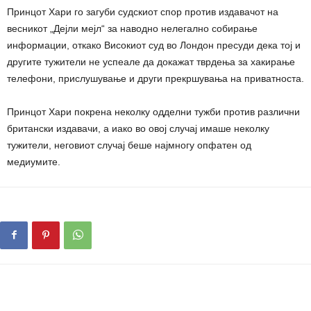
Принцот Хари го загуби судскиот спор против издавачот на
весникот „Дејли мејл“ за наводно нелегално собирање
информации, откако Високиот суд во Лондон пресуди дека тој и
другите тужители не успеале да докажат тврдења за хакирање
телефони, прислушување и други прекршувања на приватноста.
Принцот Хари покрена неколку одделни тужби против различни
британски издавачи, а иако во овој случај имаше неколку
тужители, неговиот случај беше најмногу опфатен од
медиумите.