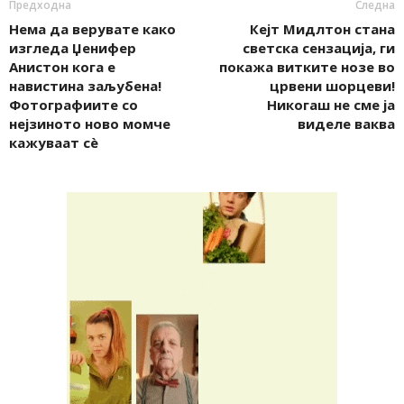
Предходна
Следна
Нема да верувате како
Кејт Мидлтон стана
изгледа Џенифер
светска сензација, ги
Анистон кога е
покажа витките нозе во
навистина заљубена!
црвени шорцеви!
Фотографиите со
Никогаш не сме ја
нејзиното ново момче
виделе ваква
кажуваат сè