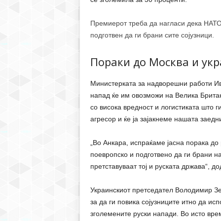
Премиерот треба да нагласи дека НАТО 
подготвен да ги брани сите сојузници.
Пораки до Москва и укр
Министерката за надворешни работи Иве
напад ќе им овозможи на Велика Британ
со висока вредност и логистиката што г
агресор и ќе ја зајакнеме нашата заедн
„Во Анкара, испраќаме јасна порака до
поевропско и подготвено да ги брани н
претставуваат тој и руската држава“, д
Украинскиот претседател Володимир Зел
за да ги повика сојузниците итно да ис
зголемените руски напади. Во исто вре