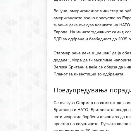
Во јуни, американскиот министер за од
американското воено присуство во Евро
знаење дека очекува членките на НАТО 
Европа. На минатогодишниот самит, соју
БДП за одбрана и безбедност до 2035 г
Стармер рече дека е „решен“ да ја обе
додаде: „Мора да ги засилиме напорит
Велика Британија веќе се обврза да ин
Планот за инвестиции во одбраната.
Предупредувања поради
Се очекува Стармер на самитот да ја ис
Британија и НАТО. Британската влада о
пати испратил борбени авиони за да пр
простор на сојузниците. Руската воена 
се зголемила за 30 проценти.