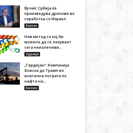
Вучиќ: Србија ќе
произведува дронови во
соработка со Израел
Балкан
Нов метод со кој би
можеле да се лекуваат
сега неизлечиви...
Здравје
„Гардијан“: Компанија
блиска до Трамп во
илегална потрага по
нафта на...
Бизнис