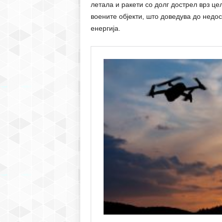
летала и ракети со долг дострел врз це
воените објекти, што доведува до недо
енергија.