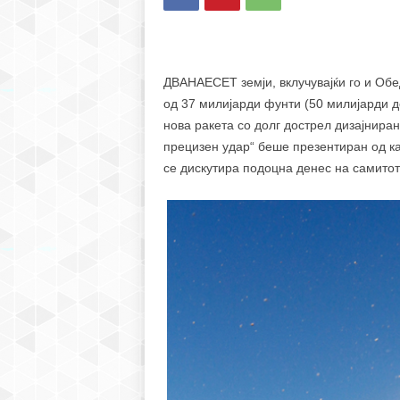
ДВАНАЕСЕТ земји, вклучувајќи го и Обе
од 37 милијарди фунти (50 милијарди до
нова ракета со долг дострел дизајниран
прецизен удар“ беше презентиран од ка
се дискутира подоцна денес на самито