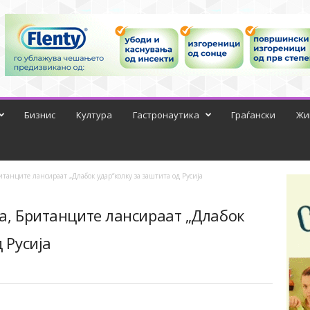
Бизнис
Култура
Гастронаутика
Граѓански
Жи
танците лансираат „Длабок удар“колку за заштита од Русија
а, Британците лансираат „Длабок
 Русија