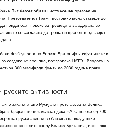
брана Пит Хегсет објави шестмесечен преглед на
па. Претседателот Трамп постојано јасно ставаше до
да придонесат повеќе за трошоците за одбрана во
зниците се согласија да трошат 5 проценти од својот
одина.
збеди безбедноста на Велика Британија и сојузниците и
е за создавање посилно, поевропско НАТО“. Владата на
вестира 300 милијарди фунти до 2030 година преку
 руските активности
такне заканата што Русија ја претставува за Велика
бјави бројки што покажуваат дека НАТО повеќе од 700
есретнат руски авиони во близина на воздушниот
активност во водите околу Велика Британија, исто така,