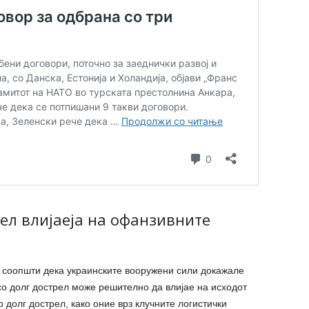
рел влијаеја на офанзивните
 соопшти дека украинските вооружени сили докажале
о долг дострел може решително да влијае на исходот
о долг дострел, како оние врз клучните логистички