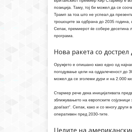
Британскиот премиер Кир Стармер е во 
позиција. Таму, тој би можел да се соо
Трамп за тоа што не успеал да презент
трошоците за одбрана до 2035 година, 
Сепак, премиерот ќе собере десетина л
програма.
Нова ракета со дострел
Оружјето е опишано како едно од најна
погодување цели на оддалеченост до 30
можел да се зголеми дури и на 2.000 к
Стармер рече дека иницијативата предв
зближувањето на европските сојузници 
доаѓаат“. Сепак, како и со многу други 
оперативен пред 2030-тите.
Целите на американскио