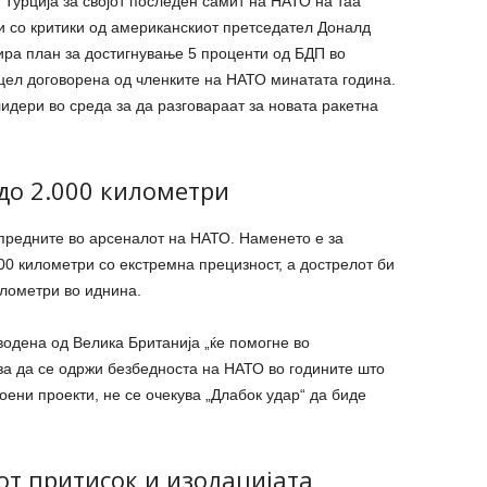
Турција за својот последен самит на НАТО на таа
чи со критики од американскиот претседател Доналд
ира план за достигнување 5 проценти од БДП во
цел договорена од членките на НАТО минатата година.
идери во среда за да разговараат за новата ракетна
 до 2.000 километри
предните во арсеналот на НАТО. Наменето е за
0 километри со екстремна прецизност, а дострелот би
илометри во иднина.
одена од Велика Британија „ќе помогне во
за да се одржи безбедноста на НАТО во годините што
воени проекти, не се очекува „Длабок удар“ да биде
т притисок и изолацијата