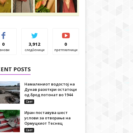
0
3,912
0
анови
следбеници
претплатници
CENT POSTS
Намалениот водостој на
Дунав разоткри остатоци
од брод потонат во 1944
Свет
Иран поставува шест
услови за отворање на
Ормуцкиот Теснец
Свет