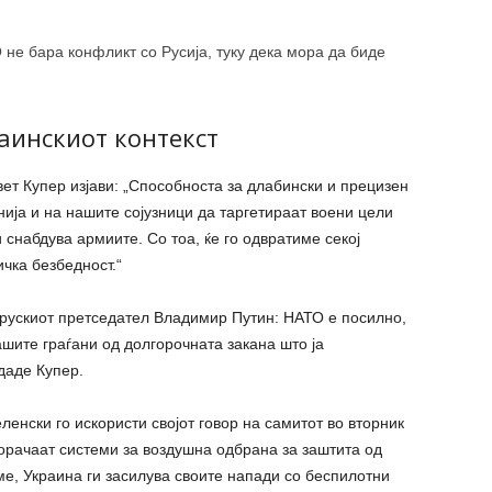
не бара конфликт со Русија, туку дека мора да биде
аинскиот контекст
т Купер изјави: „Способноста за длабински и прецизен
ија и на нашите сојузници да таргетираат воени цели
и снабдува армиите. Со тоа, ќе го одвратиме секој
ичка безбедност.“
 рускиот претседател Владимир Путин: НАТО е посилно,
ашите граѓани од долгорочната закана што ја
одаде Купер.
енски го искористи својот говор на самитот во вторник
порачаат системи за воздушна одбрана за заштита од
ме, Украина ги засилува своите напади со беспилотни