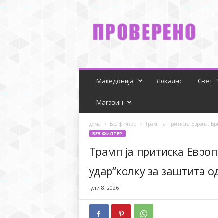
P
r
o
v
e
r
e
n
Македонија
Локално
Свет
o
Магазин
дома
Без филтер
Трамп ја притиска Европа, Бри
БЕЗ ФИЛТЕР
Трамп ја притиска Европ
удар“колку за заштита од
јули 8, 2026