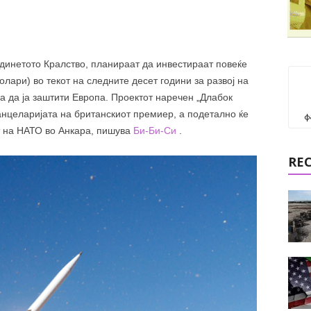
динетото Кралство, планираат да инвестираат повеќе
лари) во текот на следните десет години за развој на
а да ја заштити Европа. Проектот наречен „Длабок
нцеларијата на британскиот премиер, а подетално ќе
ф
т на НАТО во Анкара, пишува
Би-Би-Си
.
RE