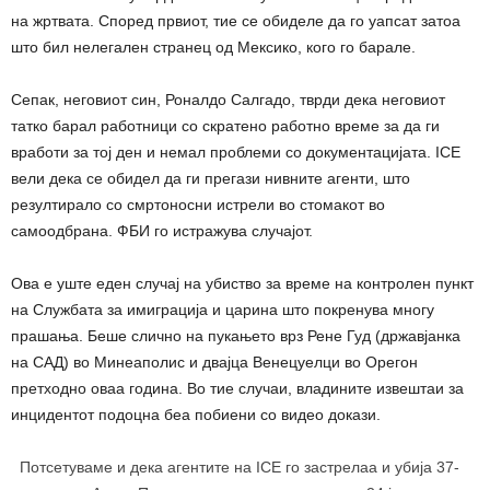
на жртвата. Според првиот, тие се обиделе да го уапсат затоа
што бил нелегален странец од Мексико, кого го барале.
Сепак, неговиот син, Роналдо Салгадо, тврди дека неговиот
татко барал работници со скратено работно време за да ги
вработи за тој ден и немал проблеми со документацијата. ICE
вели дека се обидел да ги прегази нивните агенти, што
резултирало со смртоносни истрели во стомакот во
самоодбрана. ФБИ го истражува случајот.
Ова е уште еден случај на убиство за време на контролен пункт
на Службата за имиграција и царина што покренува многу
прашања. Беше слично на пукањето врз Рене Гуд (државјанка
на САД) во Минеаполис и двајца Венецуелци во Орегон
претходно оваа година. Во тие случаи, владините извештаи за
инцидентот подоцна беа побиени со видео докази.
Потсетуваме и дека агентите на ICE го застрелаа и убија 37-