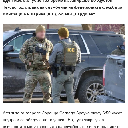
Еден маж бил убиен за време на запирање во Хјустон,
Тексас, од страна на службеник на федералната служба за
имиграција и царина (ICE), објави „Гардијан“.
Агентите го запреле Лоренцо Салгадо Араухо околу 6:50 часот
наутро и се обиделе да го уапсат. Но, тука завршуваат
сличностите меѓу тврдењата на службените лица и роднините