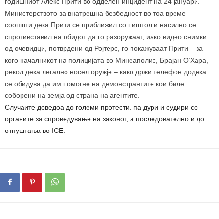
годишниот Алекс Прити
во одделен инцидент на 24 јануари.
Министерството за внатрешна безбедност во тоа време
соопшти дека Прити се приближил со пиштол и насилно се
спротивставил на обидот да го разоружаат, иако видео снимки
од очевидци, потврдени од Ројтерс, го покажуваат Прити – за
кого началникот на полицијата во Минеаполис, Брајан О’Хара,
рекол дека легално носел оружје – како држи телефон додека
се обидува да им помогне на демонстрантите кои биле
соборени на земја од страна на агентите.
Случаите доведоа до големи протести, па дури и судири со
органите за спроведување на законот, а последователно и до
отпуштања во ICE.