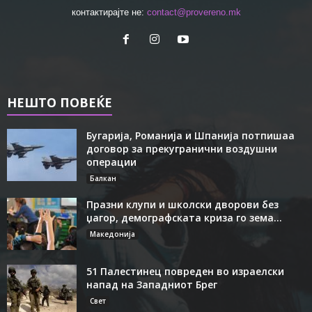
контактирајте не:
contact@provereno.mk
НЕШТО ПОВЕЌЕ
Бугарија, Романија и Шпанија потпишаа
договор за прекугранични воздушни
операции
Балкан
Празни клупи и школски дворови без
џагор, демографската криза го зема...
Македонија
51 Палестинец повреден во израелски
напад на Западниот Брег
Свет