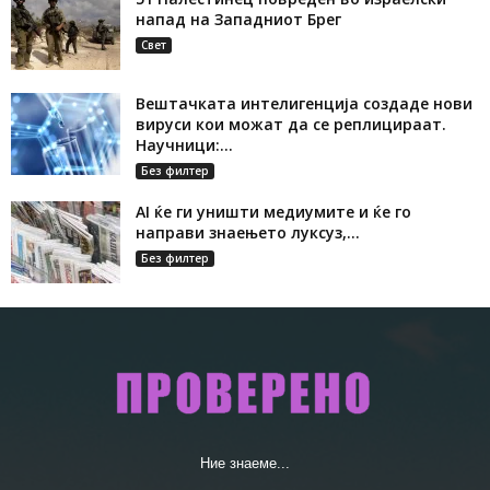
напад на Западниот Брег
Свет
Вештачката интелигенција создаде нови
вируси кои можат да се реплицираат.
Научници:...
Без филтер
AI ќе ги уништи медиумите и ќе го
направи знаењето луксуз,...
Без филтер
Ние знаеме...