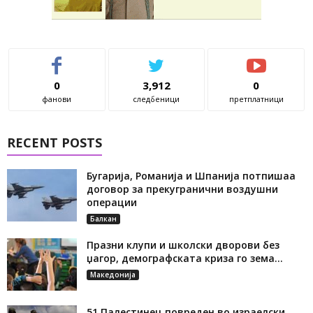
0
3,912
0
фанови
следбеници
претплатници
RECENT POSTS
Бугарија, Романија и Шпанија потпишаа
договор за прекугранични воздушни
операции
Балкан
Празни клупи и школски дворови без
џагор, демографската криза го зема...
Македонија
51 Палестинец повреден во израелски