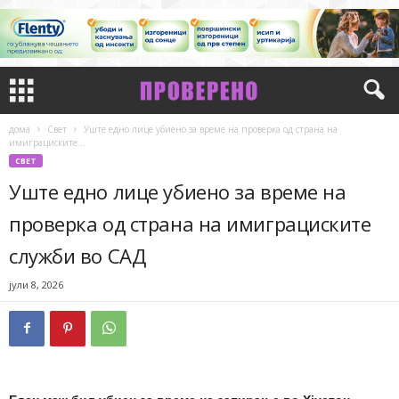
дома
Свет
Уште едно лице убиено за време на проверка од страна на
имиграциските...
СВЕТ
Уште едно лице убиено за време на
проверка од страна на имиграциските
служби во САД
јули 8, 2026