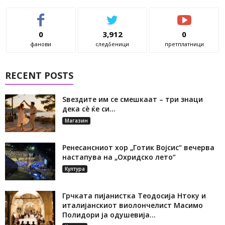
0
3,912
0
фанови
следбеници
претплатници
RECENT POSTS
Ѕвездите им се смешкаат – три знаци
дека сè ќе си...
Магазин
Ренесансниот хор „Готик Војсис“ вечерва
настапува на „Охридско лето“
Култура
Грчката пијанистка Теодосија Нтоку и
италијанскиот виолончелист Масимо
Полидори ја одушевија...