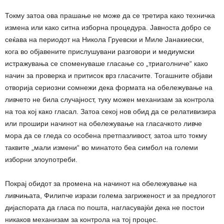
Токму затоа ова прашање не може да се третира како техничка
измена или како ситна изборна процедура. Јавноста добро се
сеќава на периодот на Никола Груевски и Миле Јанакиески,
кога во објавените прислушувани разговори и медиумски
истражувања се споменуваше гласање со „триаголниче“ како
начин за проверка и притисок врз гласачите. Тогашните објави
отворија сериозни сомнежи дека формата на обележување на
ливчето не била случајност, туку можен механизам за контрола
на тоа кој како гласал. Затоа секој нов обид да се релативизира
или прошири начинот на обележување на гласачкото ливче
мора да се гледа со особена претпазливост, затоа што токму
таквите „мали измени“ во минатото беа симбол на големи
изборни злоупотреби.
Покрај обидот за промена на начинот на обележување на
ливчињата, Филипче изрази голема загриженост и за предлогот
дијаспората да гласа по пошта, нагласувајќи дека не постои
никаков механизам за контрола на тој процес.