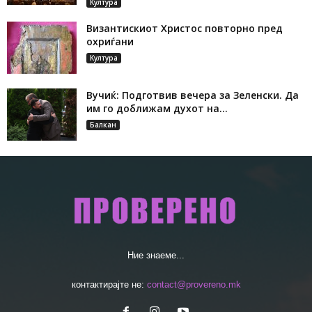
Култура
Византискиот Христос повторно пред
охриѓани
Култура
Вучиќ: Подготвив вечера за Зеленски. Да
им го доближам духот на...
Балкан
Ние знаеме...
контактирајте не:
contact@provereno.mk