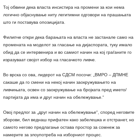
Тој обвини дека власта инсистира на промени за кои нема
логично објаснување ниту легитимни одговори на прашањата
што ги поставува опозицијата.
Филипче откри дека барањата на власта не застанале само на
промената на моделот за гласање на дијаспората, туку имало
обид да се интервенира и во самиот начин на кој граѓаните го
изразуваат својот избор на гласачкото ливче.
Во врска со ова, лидерот на СДСМ посочи: „ВМРО – ДПМНЕ
сакаше да го смени на некој начин заокружувањето на
ливчињата, освен со заокружување на бројката пред името/
партијата да има и друг начин на обележување.“
Овој предлог за „друг начин на обележување“, според неговите
зборови, бил веднаш прифатен како забелешка и отстранет, но
самото негово предлагање остава простор за сомнеж за
намерите за злоупотреба на изборниот процес.