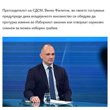
Претседателот на СДСМ, Венко Филипче, во своето гостување
предупреди дека владејачкото мнозинство се обидува да
протурка измени во Изборниот законик кои отвораат сериозен
сомнеж за можен изборен грабеж.