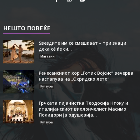
НЕШТО ПОВЕЌЕ
Ѕвездите им се смешкаат – три знаци
дека сè ќе си...
Магазин
Ренесансниот хор „Готик Војсис“ вечерва
настапува на „Охридско лето“
Култура
Грчката пијанистка Теодосија Нтоку и
италијанскиот виолончелист Масимо
Полидори ја одушевија...
Култура