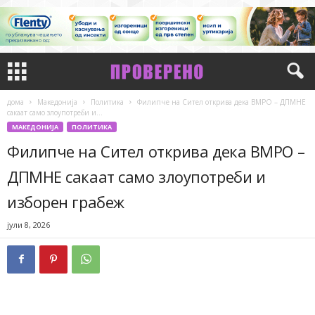
дома
Македонија
Политика
Филипче на Сител открива дека ВМРО – ДПМНЕ
сакаат само злоупотреби и...
МАКЕДОНИЈА
ПОЛИТИКА
Филипче на Сител открива дека ВМРО –
ДПМНЕ сакаат само злоупотреби и
изборен грабеж
јули 8, 2026