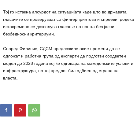
Тој го истакна апсурдот на ситуацијата каде што во државата
гласачите се проверуваат со фингерпринтови и спрееви, додека
истовремено се дозволува гласање по пошта без јасни
безбедносни критериуми.
Според Филипче, СДСМ предложиле овие промени да се
одложат и работна група од експерти да подготви соодветен
модел до 2028 година кој ќе одговара на македонските услови и
инфраструктура, но тој предлог бил одбиен од страна на
власта.