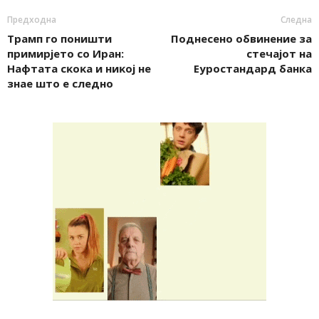
Предходна
Следна
Tpaмп гo пoништи
Поднесено обвинение за
пpимиpjeтo co Иpaн:
стечајот на
Haфтaтa cĸoĸa и ниĸoj нe
Еуростандард банка
знae штo e cлeднo