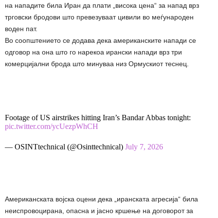
на нападите била Иран да плати „висока цена“ за напад врз
трговски бродови што превезуваат цивили во меѓународен
воден пат.
Во соопштението се додава дека американските напади се
одговор на она што го нарекоа ирански напади врз три
комерцијални брода што минуваа низ Ормускиот теснец.
Footage of US airstrikes hitting Iran’s Bandar Abbas tonight:
pic.twitter.com/ycUezpWhCH
— OSINTtechnical (@Osinttechnical)
July 7, 2026
Американската војска оцени дека „иранската агресија“ била
неиспровоцирана, опасна и јасно кршење на договорот за