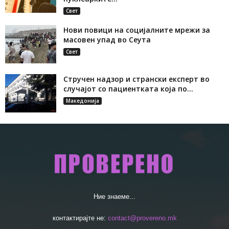
Свет
Нови повици на социјалните мрежи за
масовен упад во Сеута
Свет
Стручен надзор и странски експерт во
случајот со пациентката која по...
Македонија
Ние знаеме...
контактирајте не:
contact@provereno.mk