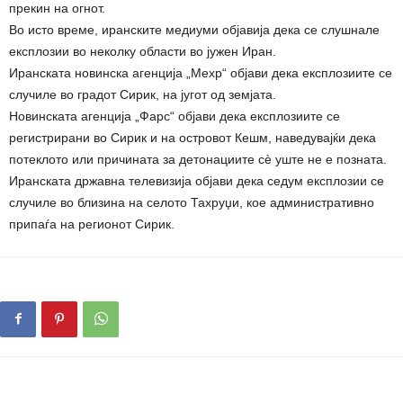
прекин на огнот.
Во исто време, иранските медиуми објавија дека се слушнале
експлозии во неколку области во јужен Иран.
Иранската новинска агенција „Мехр“ објави дека експлозиите се
случиле во градот Сирик, на југот од земјата.
Новинската агенција „Фарс“ објави дека експлозиите се
регистрирани во Сирик и на островот Кешм, наведувајќи дека
потеклото или причината за детонациите сè уште не е позната.
Иранската државна телевизија објави дека седум експлозии се
случиле во близина на селото Тахруџи, кое административно
припаѓа на регионот Сирик.