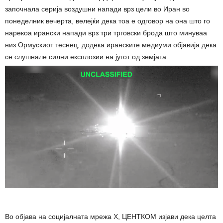
започнала серија воздушни напади врз цели во Иран во
понеделник вечерта, велејќи дека тоа е одговор на она што го
нарекоа ирански напади врз три трговски брода што минуваа
низ Ормускиот теснец, додека иранските медиуми објавија дека
се слушнале силни експлозии на југот од земјата.
Во објава на социјалната мрежа X, ЦЕНТКОМ изјави дека целта