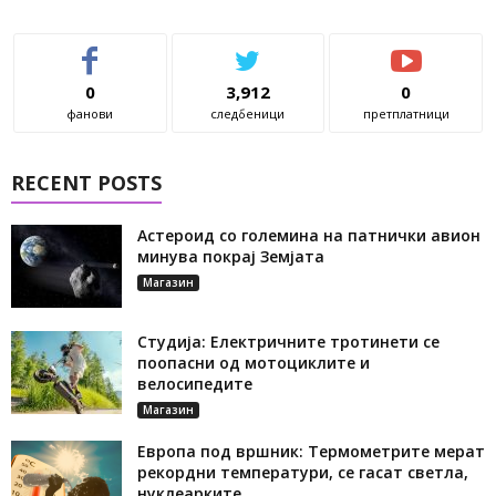
0
3,912
0
фанови
следбеници
претплатници
RECENT POSTS
Астероид со големина на патнички авион
минува покрај Земјата
Магазин
Студија: Електричните тротинети се
поопасни од мотоциклите и
велосипедите
Магазин
Европа под вршник: Термометрите мерат
рекордни температури, се гасат светла,
нуклеарките...