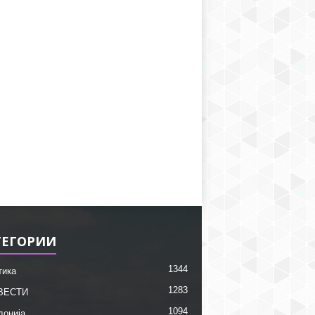
ТЕГОРИИ
1344
тика
1283
ВЕСТИ
1094
донија