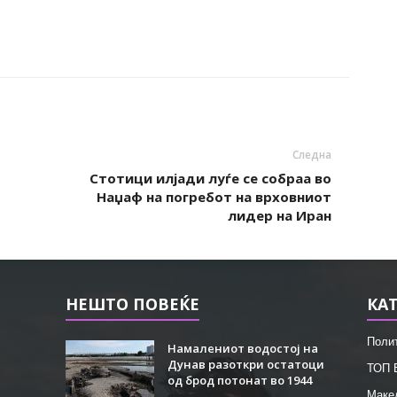
Следна
Стотици илјади луѓе се собраа во
Наџаф на погребот на врховниот
лидер на Иран
НЕШТО ПОВЕЌЕ
КА
Поли
Намалениот водостој на
Дунав разоткри остатоци
ТОП 
од брод потонат во 1944
Маке