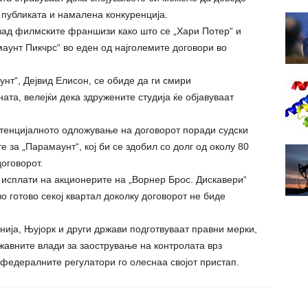
публиката и намалена конкуренција.
зад филмските франшизи како што се „Хари Потер“ и
маунт Пикчрс“ во еден од најголемите договори во
нт“, Дејвид Елисон, се обиде да ги смири
ата, велејќи дека здружените студија ќе објавуваат
отенцијалното одложување на договорот поради судски
 за „Парамаунт“, кој би се здобил со долг од околу 80
оговорот.
м исплати на акционерите на „Ворнер Брос. Дискавери“
 готово секој квартал доколку договорот не биде
нија, Њујорк и други држави подготвуваат правни мерки,
жавните влади за заострување на контролата врз
 федералните регулатори го олеснаа својот пристап.