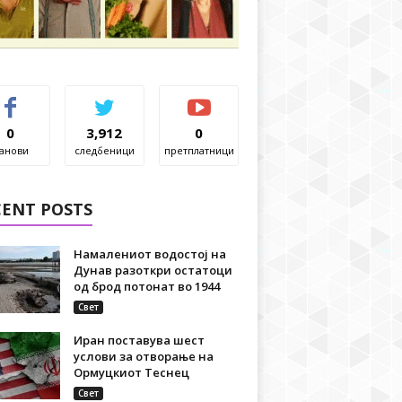
0
3,912
0
анови
следбеници
претплатници
CENT POSTS
Намалениот водостој на
Дунав разоткри остатоци
од брод потонат во 1944
Свет
Иран поставува шест
услови за отворање на
Ормуцкиот Теснец
Свет