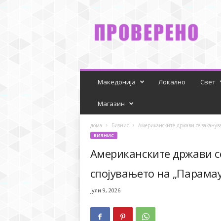
P
r
o
v
e
r
e
n
Македонија
Локално
Свет
o
Магазин
дома
Бизнис
Американските држави се закануваа
БИЗНИС
Американските држави се
спојувањето на „Парамау
јули 9, 2026