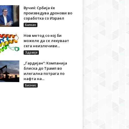
Вучиќ: Србија ќе
произведува дронови во
соработка со Израел
Балкан
Нов метод со кој би
можеле да се лекуваат
сега неизлечиви...
Здравје
„Гардијан“: Компанија
блиска до Трамп во
илегална потрага по
нафта на...
Бизнис