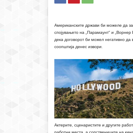
Американските држави би можеле да за
спојувањето на „Парамаунт“ и „Ворнер 
дека договорот би можел негативно да в
соопштија денес извори.
Актерите, сценаристите и другите рабо
работни места, а сопствениците на кин