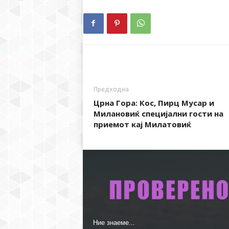
Предходна
Црна Гора: Кос, Пирц Мусар и
Милановиќ специјални гости на
приемот кај Милатовиќ
Ние знаеме...