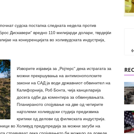
почнат судска постапка следната недела против
Брос Дискавери“ вредно 110 милијарди долари, тврдејќи
лијае на конкуренцијата во холивудската индустрија,
ф
Изворите изјавија за „Ројтерс“ дека истрагата за
RE
можни прекршувања на антимонополските
закони на САД ја води државниот обвинител на
Калифорнија, Роб Бонта, чија канцеларија
досега одби да коментира за обвинувањата.
Планираното спојување на две од четирите
најголеми холивудски студија предизвика
критики од делови од филмската индустрија.
тници во Холивуд предупредија за можни загуби на
ата стравуваат дека спојувањето би можело да доведе