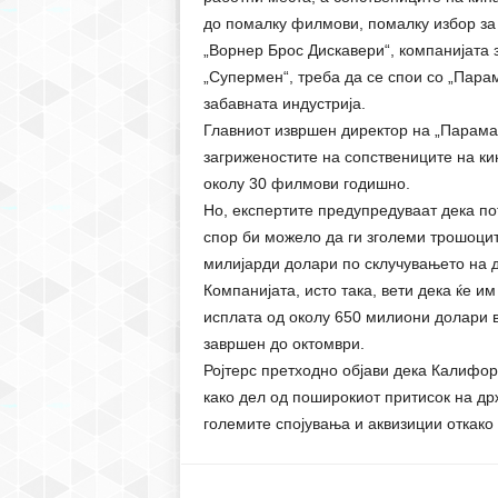
до помалку филмови, помалку избор за 
„Ворнер Брос Дискавери“, компанијата 
„Супермен“, треба да се спои со „Пара
забавната индустрија.
Главниот извршен директор на „Парамау
загриженостите на сопствениците на кин
околу 30 филмови годишно.
Но, експертите предупредуваат дека п
спор би можело да ги зголеми трошоците
милијарди долари по склучувањето на д
Компанијата, исто така, вети дека ќе и
исплата од околу 650 милиони долари во
завршен до октомври.
Ројтерс претходно објави дека Калифор
како дел од поширокиот притисок на др
големите спојувања и аквизиции откако