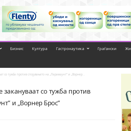
Бизнис
Култура
Гастронаутика
Граѓански
Жи
т со тужба против спојувањето на „Парамаунт“ и „Ворнер...
 закануваат со тужба против
нт“ и „Ворнер Брос“