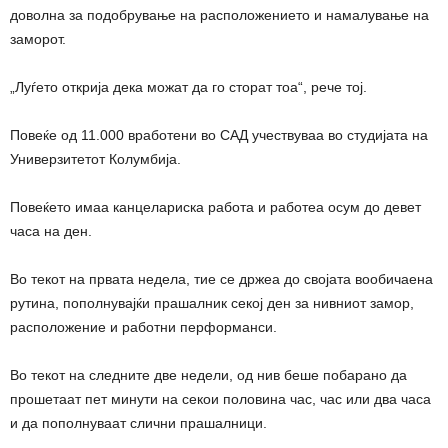
доволна за подобрување на расположението и намалување на
заморот.
„Луѓето открија дека можат да го сторат тоа“, рече тој.
Повеќе од 11.000 вработени во САД учествуваа во студијата на
Универзитетот Колумбија.
Повеќето имаа канцелариска работа и работеа осум до девет
часа на ден.
Во текот на првата недела, тие се држеа до својата вообичаена
рутина, пополнувајќи прашалник секој ден за нивниот замор,
расположение и работни перформанси.
Во текот на следните две недели, од нив беше побарано да
прошетаат пет минути на секои половина час, час или два часа
и да пополнуваат слични прашалници.