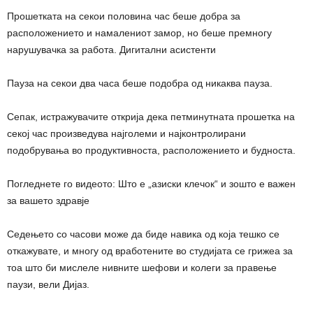
Прошетката на секои половина час беше добра за
расположението и намалениот замор, но беше премногу
нарушувачка за работа. Дигитални асистенти
Пауза на секои два часа беше подобра од никаква пауза.
Сепак, истражувачите открија дека петминутната прошетка на
секој час произведува најголеми и најконтролирани
подобрувања во продуктивноста, расположението и будноста.
Погледнете го видеото: Што е „азиски клечок“ и зошто е важен
за вашето здравје
Седењето со часови може да биде навика од која тешко се
откажувате, и многу од вработените во студијата се грижеа за
тоа што би мислеле нивните шефови и колеги за правење
паузи, вели Дијаз.