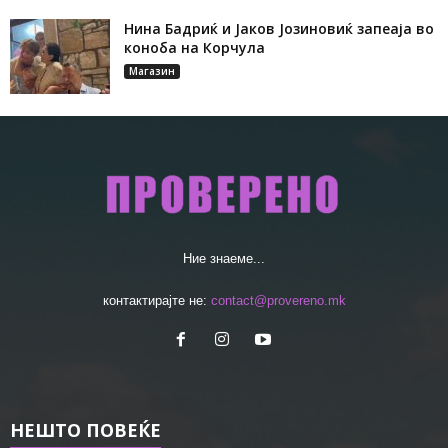
Нина Бадриќ и Јаков Јозиновиќ запеаја во
коноба на Корчула
Магазин
Ние знаеме...
контактирајте не:
contact@provereno.mk
НЕШТО ПОВЕЌЕ