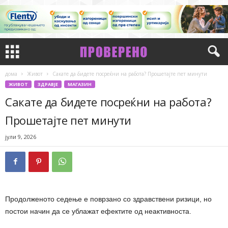
дома
Живот
Сакате да бидете посреќни на работа? Прошетајте пет минути
ЖИВОТ
ЗДРАВЈЕ
МАГАЗИН
Сакате да бидете посреќни на работа?
Прошетајте пет минути
јули 9, 2026
Продолженото седење е поврзано со здравствени ризици, но
постои начин да се ублажат ефектите од неактивноста.