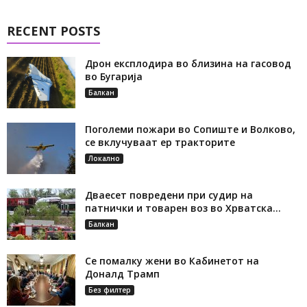
RECENT POSTS
Дрон експлодира во близина на гасовод
во Бугарија
Балкан
Поголеми пожари во Сопиште и Волково,
се вклучуваат ер тракторите
Локално
Дваесет повредени при судир на
патнички и товарен воз во Хрватска...
Балкан
Се помалку жени во Кабинетот на
Доналд Трамп
Без филтер