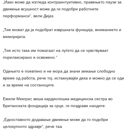
„Иако може да изгледа контраинтуитивно, правењето паузи за
движење всушност може да ги подобри работните
перформанси“, вели Дијаз.
„Тие можат да ја подобрат извршната функција, вниманието и
меморијата.
„Тие исто така им помагаат на луѓето да се чувствуваат
порелаксирано и освежено.“
Одењето е поевтино и не мора да значи земање слободно
време од работа, рече тој, истакнувајќи дека е можно да се оди
и за време на состаноците.
Емили Мекграт, виша кардиолошка медицинска сестра во
Британската фондација за срце, ги поздрави наодите.
„Едноставното додавање движење може да го подобри
целокупното здравје“, рече таа.