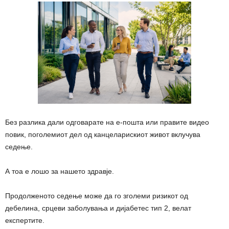
Без разлика дали одговарате на е-пошта или правите видео
повик, поголемиот дел од канцеларискиот живот вклучува
седење.
А тоа е лошо за нашето здравје.
Продолженото седење може да го зголеми ризикот од
дебелина, срцеви заболувања и дијабетес тип 2, велат
експертите.