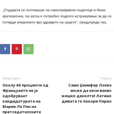
„Студијата се потпираше на самопријавени податоци и беше
краткорочна, па затоа е потребно подолго истражување за да се
потврди влијанието врз здравјето на срцето“, предупреди таа.
Предходна
Следна
Околу 60 проценти од
Само Џенифер Лопез
Французите не ја
може да носи вакво
одобруваат
жешко деколте! Латино
кандидатурата на
дивата го покори Париз
Марин Ле Пен на
претседателските