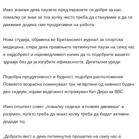
Иако знаеме дека паузите пред екраните се добри за нас,
помалку се знае за тоа колку често треба да стануваме и да се
движиме додека сме продуктивни на работа.
Нова студија, објавена во Британскиот журнал за спортска
медицина, откри дека правењето петминутни паузи на секој час
е најдобриот и најизводливиот начин да го подобрите вашето
здравје без да ја изгубите ефикасноста. Дигитални уреди
Подобра продуктивност и будност, подобро расположение
Повеќето возрасни поминуваат три четвртини од нивниот буден
ден седејќи, изјави водечкиот истражувач Кит Дијаз за BBC.
Иако општиот совет „помалку седење и повеќе движење“ е
разумен, луѓето треба да знаат колку треба да бидат активни,
додаде тој.
„Добрата вест е дека петминутна прошетка на секој час е