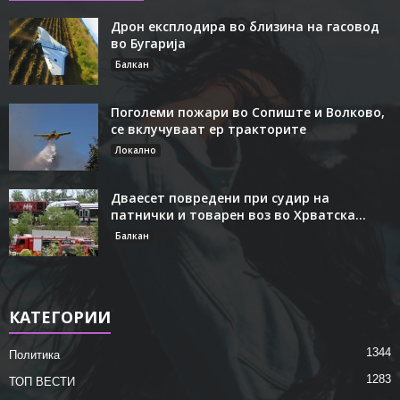
Дрон експлодира во близина на гасовод
во Бугарија
Балкан
Поголеми пожари во Сопиште и Волково,
се вклучуваат ер тракторите
Локално
Дваесет повредени при судир на
патнички и товарен воз во Хрватска...
Балкан
КАТЕГОРИИ
1344
Политика
1283
ТОП ВЕСТИ