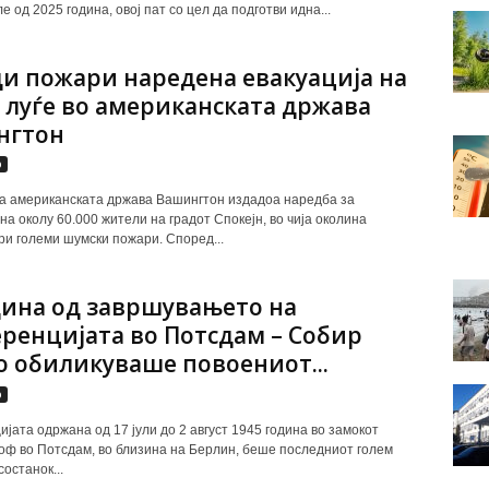
е од 2025 година, овој пат со цел да подготви идна...
и пожари наредена евакуација на
0 луѓе во американската држава
нгтон
р
а американската држава Вашингтон издадоа наредба за
на околу 60.000 жители на градот Спокејн, во чија околина
ри големи шумски пожари. Според...
дина од завршувањето на
ренцијата во Потсдам – Собир
о обиликуваше повоениот...
р
јата одржана од 17 јули до 2 август 1945 година во замокот
ф во Потсдам, во близина на Берлин, беше последниот голем
состанок...