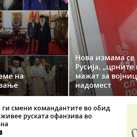
Нова измама се
Русија, „црните
еме на
мажат за војниц
вање
надомест
 ги смени командантите во обид
 оживее руската офанзива во
ина
р