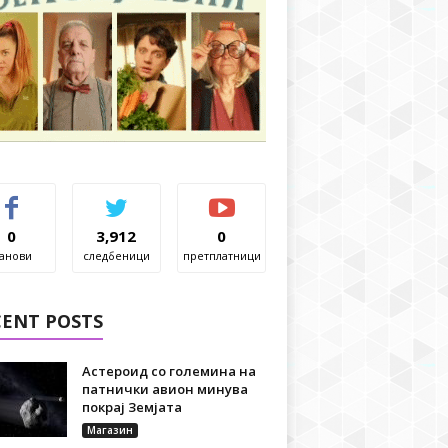
0
3,912
0
анови
следбеници
претплатници
CENT POSTS
Астероид со големина на
патнички авион минува
покрај Земјата
Магазин