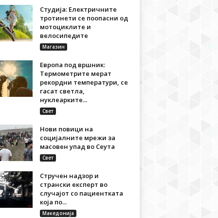
Студија: Електричните
тротинети се поопасни од
мотоциклите и
велосипедите
Магазин
Европа под вршник:
Термометрите мерат
рекордни температури, се
гасат светла,
нуклеарките...
Свет
Нови повици на
социјалните мрежи за
масовен упад во Сеута
Свет
Стручен надзор и
странски експерт во
случајот со пациентката
која по...
Македонија