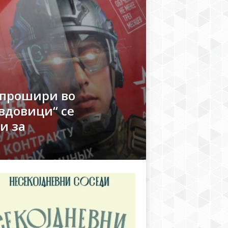
 прошири во
 вдовици“ се
и за