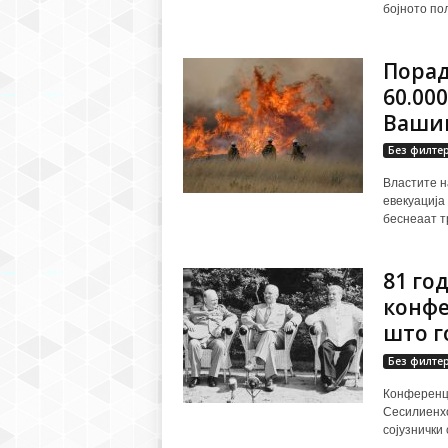
бојното пол
Порад
60.00
Ваши
Без филте
Властите н
евекуација 
беснеаат т
81 го
конфе
што г
Без филте
Конференци
Сесилиенхо
сојузнички 