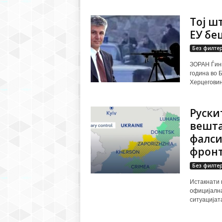
Тој ш
ЕУ бе
Без филте
ЗОРАН Ѓинѓ
година во 
Херцеговина
Руски
вешта
фалси
фрон
Без филте
Истакнати 
официјална
ситуацијата