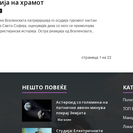
ија на храмот
р
на Вселенската патријаршија го осудија турскиот настан
а Света Софија, оценувајќи дека со него се премолчува
ристијанска историја. Остра реакција од Вселенската...
страница 1 на 22
НЕШТО ПОВЕЌЕ
КА
Поли
Астероид со големина на
патнички авион минува
ТОП 
покрај Земјата
Маке
Магазин
Лока
Студија: Електричните