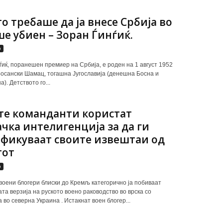
то требаше да ја внесе Србија во
ше убиен – Зоран Ѓинѓиќ.
р
иќ, поранешен премиер на Србија, е роден на 1 август 1952
Босански Шамац, тогашна Југославија (денешна Босна и
). Детството го...
те команданти користат
чка интелигенција за да ги
фикуваат своите извештаи од
тот
р
воени блогери блиски до Кремљ категорично ја побиваат
та верзија на руското воено раководство во врска со
 во северна Украина . Истакнат воен блогер...