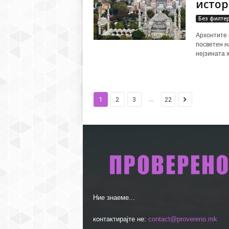
истор
Без филте
Архонтите 
посветен н
нејзината х
...
1
2
3
22
Ние знаеме...
контактирајте не:
contact@provereno.mk