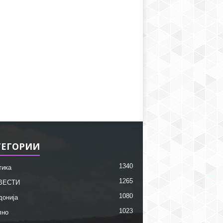
ТЕГОРИИ
1340
тика
1265
ВЕСТИ
1080
донија
1023
лно