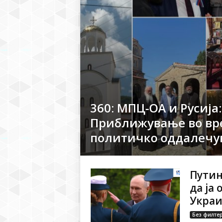
360: МПЦ-ОА и Русија:
Приближување во вр
политичко оддалечу
Путин
да ја
Укра
Без филте