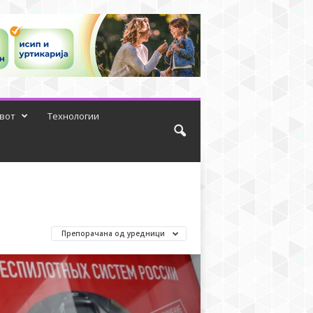
вот
Технологии
Препорачана од уредници