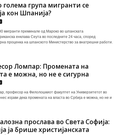
 голема група мигранти се
ја кон Шпанија?
р
00 мигранти преминале од Мароко во шпанската
иканска енклава Сеута во последните 24 часа, според
на проценка на шпанското Министерство за внатрешни работи.
сор Ломпар: Промената на
та е можна, но не е сигурна
р
р, професор на Филолошкиот факултет на Универзитетот во
енес изјави дека промената на власта во Србија е можна, но не и
алозна прослава во Света Софија:
ја ја брише христијанската