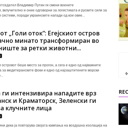
етседател Владимир Путин ги смени воените
, вклучително и оние одговорни за логистиката и руските сили за
 системи, поради украинските напади од кои овие...
от „Голи оток“: Егејскиот остров
ачно минато трансформиран во
ниште за ретки животни...
р
 островот беше место за прогон, а сега е едно од најважните
 за медитеранските фоки и едно од најзаштитените морски
ф
..
RE
а ги интензивира нападите врз
анск и Краматорск, Зеленски ги
а клучните лица
р
чини дека ја повторува својата кампања на воздушна изолација на