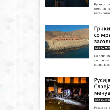
Рускиот пр
команданти
беспилотни
Грчки
со мр
засол
Без филте
Со децении
засолништа
подрачја во.
Русиј
Славј
менув
Без филте
Русија се 