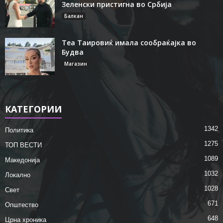
Зеленски пристигна во Србија
Балкан
Теа Таировиќ имала сообраќајка во
Будва
Магазин
КАТЕГОРИИ
1342
Политика
1275
ТОП ВЕСТИ
1089
Македонија
1032
Локално
1028
Свет
671
Општество
648
Црна хроника