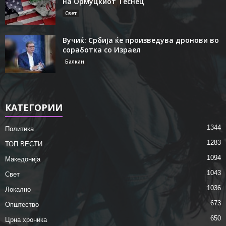
на Ормуцкиот Теснец
Свет
Вучиќ: Србија ќе произведува дронови во
соработка со Израел
Балкан
КАТЕГОРИИ
1344
Политика
1283
ТОП ВЕСТИ
1094
Македонија
1043
Свет
1036
Локално
673
Општество
650
Црна хроника