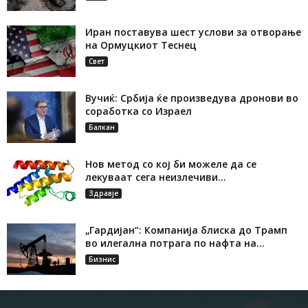
Иран поставува шест услови за отворање
на Ормуцкиот Теснец
Свет
Вучиќ: Србија ќе произведува дронови во
соработка со Израел
Балкан
Нов метод со кој би можеле да се
лекуваат сега неизлечиви...
Здравје
„Гардијан“: Компанија блиска до Трамп
во илегална потрага по нафта на...
Бизнис