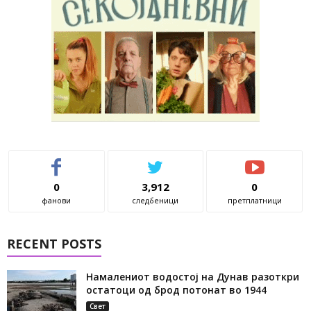
0
3,912
0
фанови
следбеници
претплатници
RECENT POSTS
Намалениот водостој на Дунав разоткри
остатоци од брод потонат во 1944
Свет