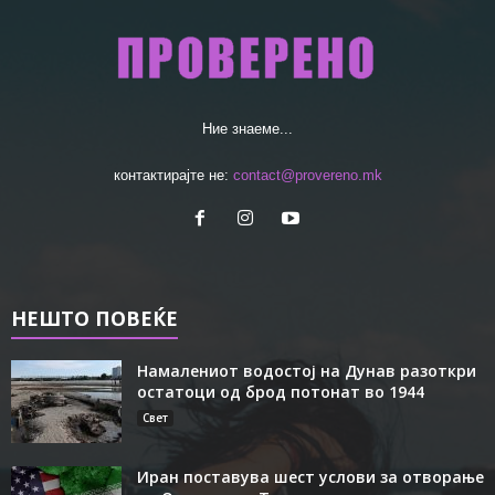
Ние знаеме...
контактирајте не:
contact@provereno.mk
НЕШТО ПОВЕЌЕ
Намалениот водостој на Дунав разоткри
остатоци од брод потонат во 1944
Свет
Иран поставува шест услови за отворање