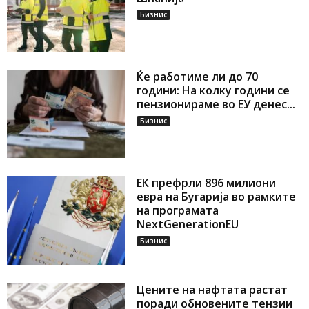
Бизнис
Ќе работиме ли до 70
години: На колку години се
пензионираме во ЕУ денес...
Бизнис
ЕК префрли 896 милиони
евра на Бугарија во рамките
на програмата
NextGenerationEU
Бизнис
Цените на нафтата растат
поради обновените тензии