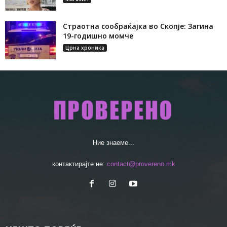
Страотна сообраќајка во Скопје: Загина
19-годишно момче
Црна хроника
Ние знаеме...
контактирајте не:
contact@provereno.mk