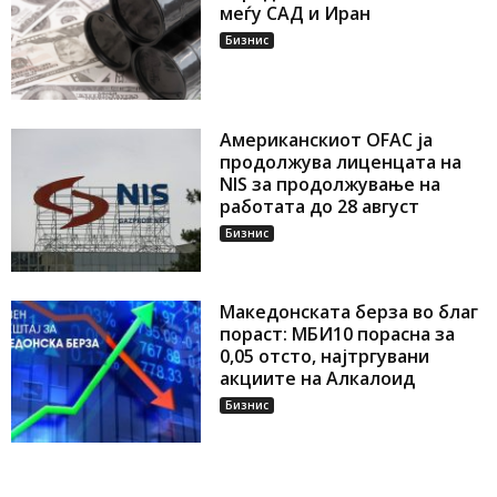
меѓу САД и Иран
Бизнис
Американскиот OFAC ја
продолжува лиценцата на
NIS за продолжување на
работата до 28 август
Бизнис
Македонската берза во благ
пораст: МБИ10 порасна за
0,05 отсто, најтргувани
акциите на Алкалоид
Бизнис