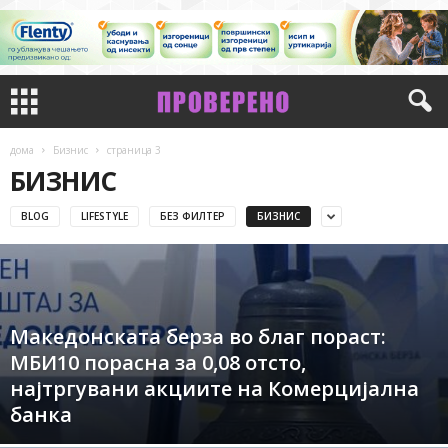
дома
Бизнис
страница 3
БИЗНИС
BLOG
LIFESTYLE
БЕЗ ФИЛТЕР
БИЗНИС
Македонската берза во благ пораст:
МБИ10 порасна за 0,08 отсто,
најтргувани акциите на Комерцијална
банка