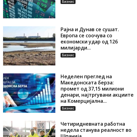
Бизнис
Рајна и Дунав се сушат.
Европа се соочува со
економски удар од 126
милијарди...
Бизнис
Неделен преглед на
Македонската берза:
промет од 37,15 милиони
денари, најтргувани акциите
на Комерцијална...
Бизнис
Четиридневната работна
недела станува реалност во
Шпанија