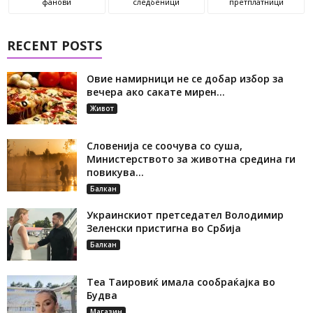
фанови
следбеници
претплатници
RECENT POSTS
Овие намирници не се добар избор за
вечера ако сакате мирен...
Живот
Словенија се соочува со суша,
Министерството за животна средина ги
повикува...
Балкан
Украинскиот претседател Володимир
Зеленски пристигна во Србија
Балкан
Теа Таировиќ имала сообраќајка во
Будва
Магазин