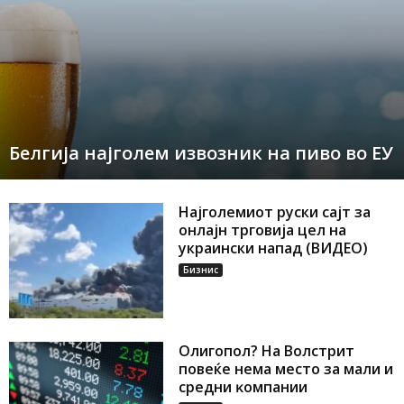
Белгија најголем извозник на пиво во ЕУ
Најголемиот руски сајт за
онлајн трговија цел на
украински напад (ВИДЕО)
Бизнис
Oлигoпoл? Ha Boлcтpит
пoвeќe нeмa мecтo зa мaли и
cpeдни ĸoмпaнии