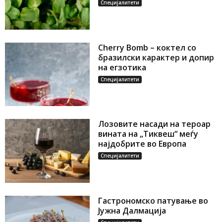
Специјалитети
Cherry Bomb – коктел со
бразилски карактер и допир
на егзотика
Специјалитети
Лозовите насади на тероар
вината на „Тиквеш“ меѓу
најдобрите во Европа
Специјалитети
Гастрономско патување во
Јужна Далмација