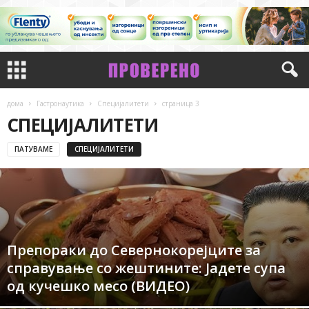
дома
Гастронаутика
Специјалитети
страница 3
СПЕЦИЈАЛИТЕТИ
ПАТУВАМЕ
СПЕЦИЈАЛИТЕТИ
Препораки до Севернокорејците за
справување со жештините: Јадете супа
од кучешко месо (ВИДЕО)