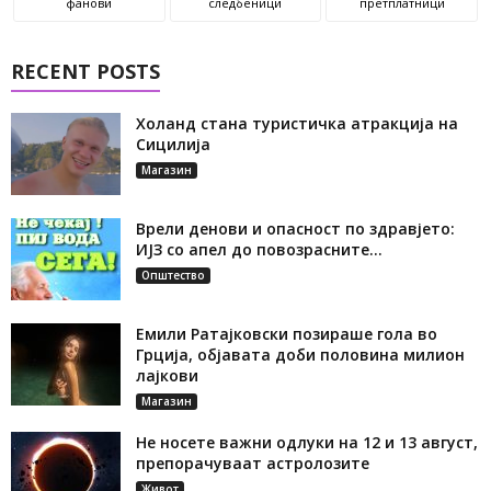
фанови
следбеници
претплатници
RECENT POSTS
Холанд стана туристичка атракција на
Сицилија
Магазин
Врели денови и опасност по здравјето:
ИЈЗ со апел до повозрасните...
Општество
Емили Ратајковски позираше гола во
Грција, објавата доби половина милион
лајкови
Магазин
Не носете важни одлуки на 12 и 13 август,
препорачуваат астролозите
Живот