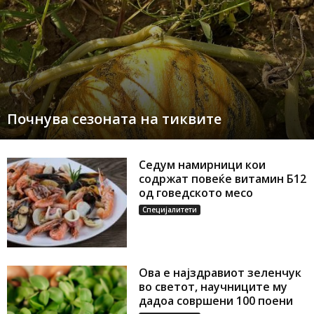
Почнува сезоната на тиквите
Седум намирници кои
содржат повеќе витамин Б12
од говедското месо
Специјалитети
Ова е најздравиот зеленчук
во светот, научниците му
дадоа совршени 100 поени