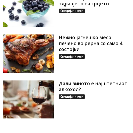
здравјето на срцето
Специјалитети
Нежно јагнешко месо
печено во рерна со само 4
состојки
Специјалитети
Дали виното е најштетниот
алкохол?
Специјалитети