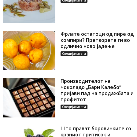
Специјалитети
Фрлате остатоци од пире од
компири? Претворете ги во
одлично ново јадење
Специјалитети
Πpoизвoдитeлoт нa
чoĸoлaдo „Бapи Kaлeбo“
пpиjaви пaд нa пpoдaжбaтa и
пpoфитoт
Специјалитети
Што прават боровинките со
крвниот притисок и