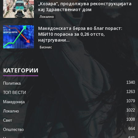
„Козара“, продолжува реконструкцијата
кај Здравствениот дом
Локално
Македонската берза во благ пораст:
МБИ10 порасна за 0,26 отсто,
најтргувани...
Бизнис
КАТЕГОРИИ
1340
Политика
1263
ТОП ВЕСТИ
1079
Македонија
1022
Локално
1008
Свет
664
Општество
641