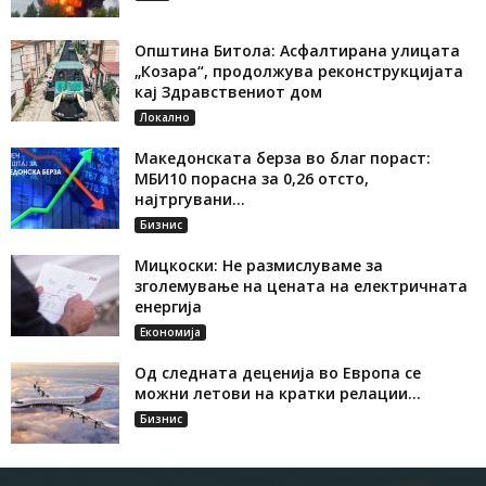
Општина Битола: Асфалтирана улицата
„Козара“, продолжува реконструкцијата
кај Здравствениот дом
Локално
Македонската берза во благ пораст:
МБИ10 порасна за 0,26 отсто,
најтргувани...
Бизнис
Мицкоски: Не размислуваме за
зголемување на цената на електричната
енергија
Економија
Од следната деценија во Европа се
можни летови на кратки релации...
Бизнис