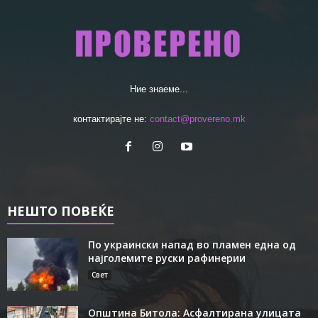
Ние знаеме...
контактирајте не:
contact@provereno.mk
НЕШТО ПОВЕЌЕ
По украински напад во пламен една од
најголемите руски рафинерии
Свет
Општина Битола: Асфалтирана улицата