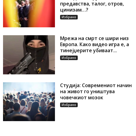
предавства, талог, отров,
цинизам…?
Избрано
Мрежа на смрт се шири низ
Европа. Како видео игра е, а
тинејџерите убиваат...
Избрано
Студија: Современиот начин
на живот го уништува
човечкиот мозок
Избрано