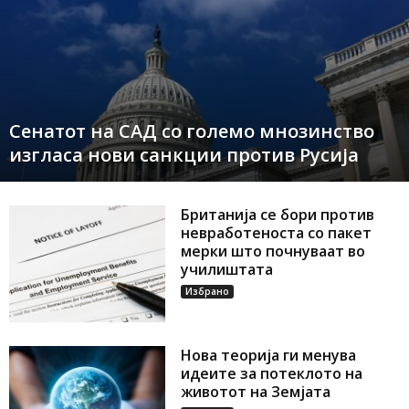
Сенатот на САД со големо мнозинство
изгласа нови санкции против Русија
Британија се бори против
невработеноста со пакет
мерки што почнуваат во
училиштата
Избрано
Нова теорија ги менува
идеите за потеклото на
животот на Земјата