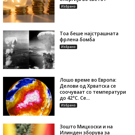
Избрано
Toa беше најстрашната
фрлена бомба
Избрано
Лошо време во Европа:
Делови од Хрватска се
соочуваат со температури
до 42°C. Се...
Избрано
Зошто Мицкоски и на
Илинден зборува за