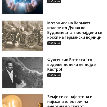
Избрано
Мотоцикл на Вермахт
излезе од Дунав во
Будимпешта, пронајдени се
коски на германски војници
Избрано
Фулгенсио Батиста- тој
водеше додека не дојде
Кастро!
Избрано
Земјите со најевтина и
најскапа електрична
енергија во светот