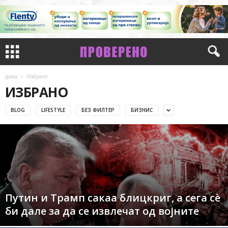
дома
Избрано
ИЗБРАНО
BLOG
LIFESTYLE
БЕЗ ФИЛТЕР
БИЗНИС
Путин и Трамп сакаа блицкриг, а сега сè
би дале за да се извлечат од војните