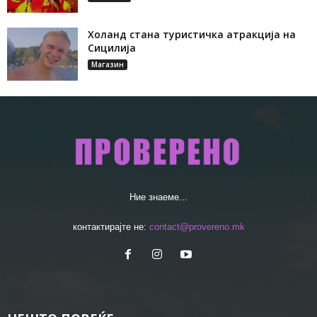
Холанд стана туристичка атракција на
Сицилија
Магазин
Ние знаеме...
контактирајте не:
contact@provereno.mk