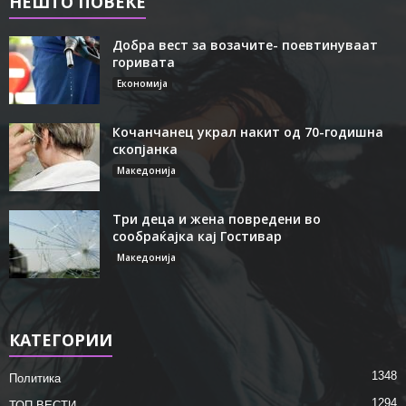
НЕШТО ПОВЕЌЕ
Добра вест за возачите- поевтинуваат
горивата
Економија
Кочанчанец украл накит од 70-годишна
скопјанка
Македонија
Три деца и жена повредени во
сообраќајка кај Гостивар
Македонија
КАТЕГОРИИ
1348
Политика
1294
ТОП ВЕСТИ