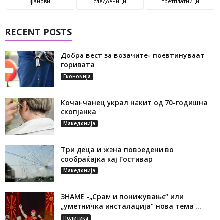
фанови
следбеници
претплатници
RECENT POSTS
Добра вест за возачите- поевтинуваат
горивата
Економија
Кочанчанец украл накит од 70-годишна
скопјанка
Македонија
Три деца и жена повредени во
сообраќајка кај Гостивар
Македонија
ЗНАМЕ -„Срам и понижување“ или
„уметничка инсталација“ нова тема ...
Политика