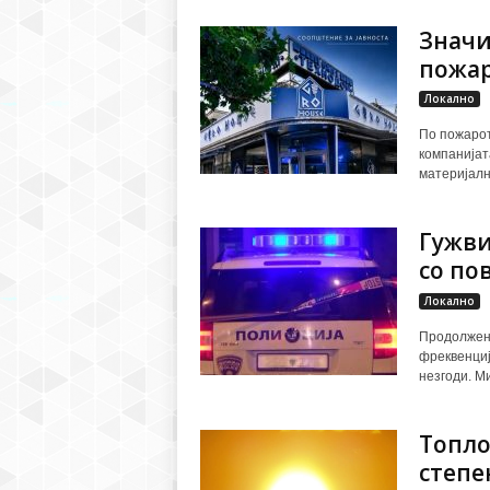
Значи
пожар
Локално
По пожарот 
компанијат
материјалн
Гужви
со по
Локално
Продолжени
фреквенциј
незгоди. М
Топло
степе