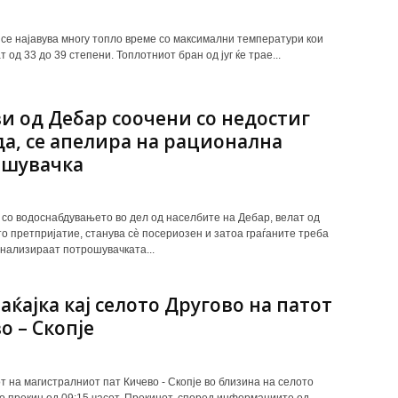
 се најавува многу топло време со максимални температури кои
т од 33 до 39 степени. Топлотниот бран од југ ќе трае...
и од Дебар соочени со недостиг
да, се апелира на рационална
ошувачка
со водоснабдувањето во дел од населбите на Дебар, велат од
о претпријатие, станува сè посериозен и затоа граѓаните треба
онализираат потрошувачката...
аќајка кај селото Другово на патот
о – Скопје
т на магистралниот пат Кичево - Скопје во близина на селото
во прекин од 09:15 часот. Прекинот, според информациите од