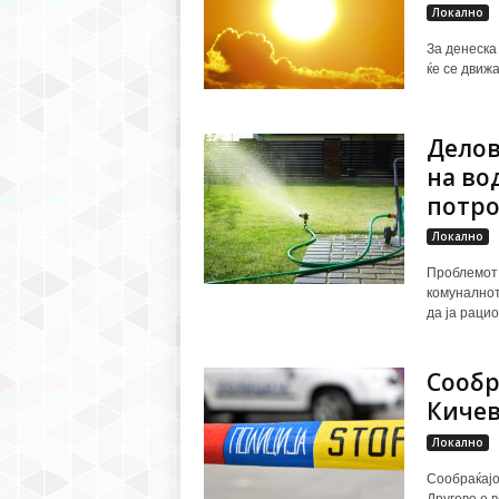
Локално
За денеска
ќе се движа
Делов
на во
потр
Локално
Проблемот 
комуналнот
да ја раци
Сообр
Кичев
Локално
Сообраќајо
Другово е 