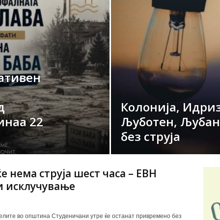
ативен
д
Колонија, Идриз
инаа 22
Љуботен, Љубан
без струја
ќе нема струја шест часа – ЕВН
и исклучување
елите во општина Студеничани утре ќе останат привремено без