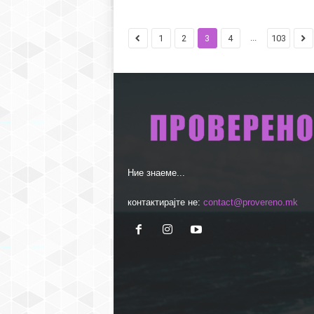
...
1
2
3
4
103
Ние знаеме...
контактирајте не:
contact@provereno.mk