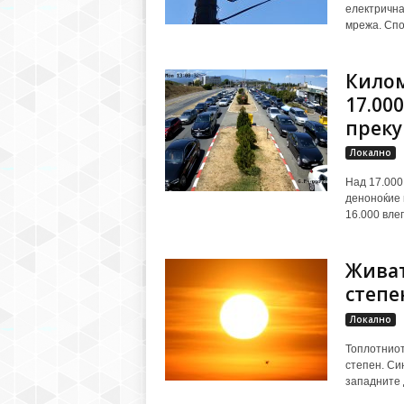
електрична
мрежа. Спо
Килом
17.00
преку 
Локално
Над 17.000
деноноќие 
16.000 влег
Живат
степе
Локално
Топлотниот
степен. Си
западните 