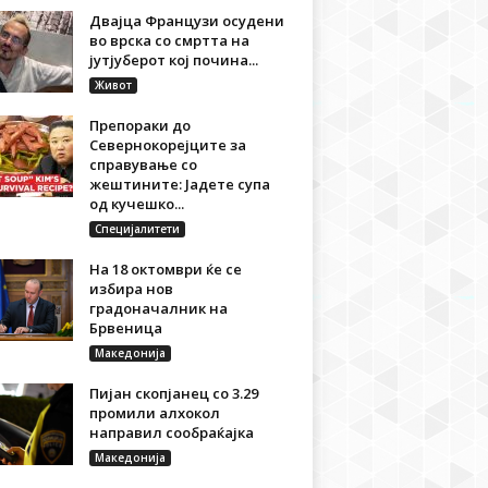
Двајца Французи осудени
во врска со смртта на
јутјуберот кој почина...
Живот
Препораки до
Севернокорејците за
справување со
жештините: Јадете супа
од кучешко...
Специјалитети
На 18 октомври ќе се
избира нов
градоначалник на
Брвеница
Македонија
Пијан скопјанец со 3.29
промили алхокол
направил сообраќајка
Македонија