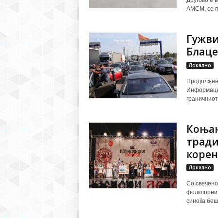
АМСМ, се п
Гужви
Блаце
Локално
Продолжени
Информации
граничниот
Коњан
тради
корен
Локално
Со свечено
фолклорни 
синоќа беш