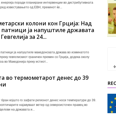
 енергија поради планирани интервенции во дистрибутивната
ред известувањето од ЕВН, прекинот ќе...
етарски колони кон Грција: Над
0 патници ја напуштиле државата
Гевгелија за 24...
 патници ја напуштиле македонската држава во изминатото
преку гевгелискиот граничен премин со Грција, додека околу
оа во Македонија преку истиот...
ф
а во термометарот денес до 39
RE
ни
 бран којшто го зафати регионот денес носи температури до 39.
ноптичарите најавуваат ветер од североисточен правец во
делови на државата и...