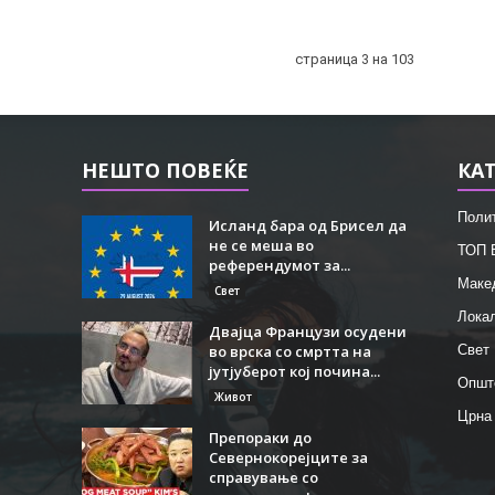
страница 3 на 103
НЕШТО ПОВЕЌЕ
КА
Поли
Исланд бара од Брисел да
не се меша во
ТОП 
референдумот за...
Маке
Свет
Лока
Двајца Французи осудени
во врска со смртта на
Свет
јутјуберот кој почина...
Општ
Живот
Црна
Препораки до
Севернокорејците за
справување со