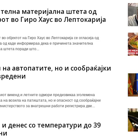
телна материјална штета од
от во Гиро Хаус во Лептокарија
во објектот на Гиро Хаус во Лептокарија се огласија од
а од каде информираа дека е причинета значителна
а штета поради што...
 на автопатите, но и сообраќајки
вредени
от викенд и летните одмори предизвикаа зголемена
а на возила на патиштата, но и опасност од сообраќајни
инистерството за внатрешни работи регистрира две...
 и денес со температури до 39
ни