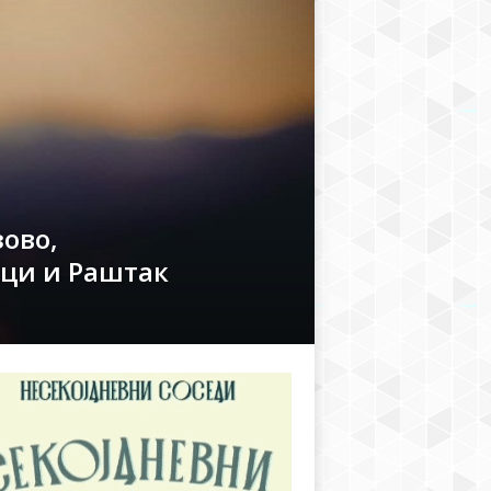
ово,
ци и Раштак