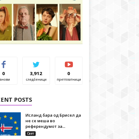
0
3,912
0
анови
следбеници
претплатници
CENT POSTS
Исланд бара од Брисел да
не се меша во
референдумот за...
Свет