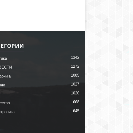
ТЕГОРИИ
1342
тика
1272
ВЕСТИ
1085
донија
1027
лно
1026
668
ество
645
 хроника