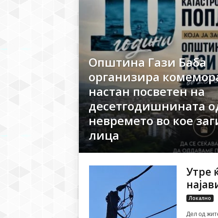
Општина Гази Баба
организира комемор
настан посветен на
десетгодишнината о
невремето во кое заг
лица
Утре 
најав
Локално
Дел од жит