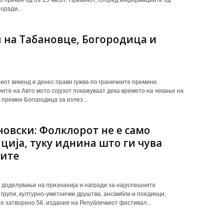
оради...
 на Табановце, Богородица и
от викенд и денес прави гужва по граничните премини.
те на Авто мото сојузот покажуваат дека времето на чекање на
 премин Богородица за излез...
овски: Фолклорот не е само
ција, туку иднина што ги чува
ите
 доделување на признанија и награди за најуспешните
групи, културно-уметнички друштва, ансамбли и поединци,
е затворено 56. издание на Републичкиот фестивал...