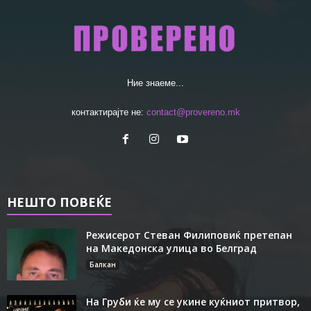
Ние знаеме...
контактирајте не:
contact@provereno.mk
НЕШТО ПОВЕЌЕ
Режисерот Стеван Филиповиќ претепан
на Македонска улица во Белград
Балкан
На Груби ќе му се укине куќниот притвор,