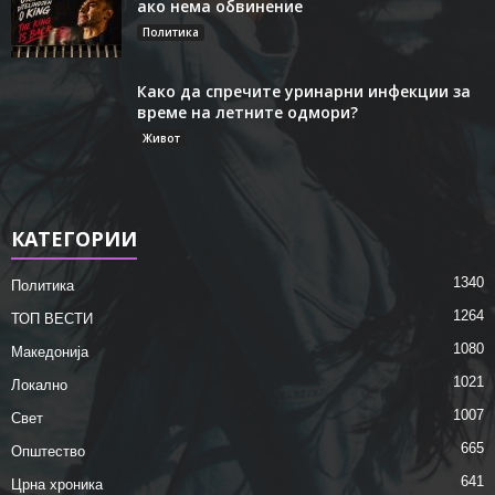
ако нема обвинение
Политика
Како да спречите уринарни инфекции за
време на летните одмори?
Живот
КАТЕГОРИИ
1340
Политика
1264
ТОП ВЕСТИ
1080
Македонија
1021
Локално
1007
Свет
665
Општество
641
Црна хроника