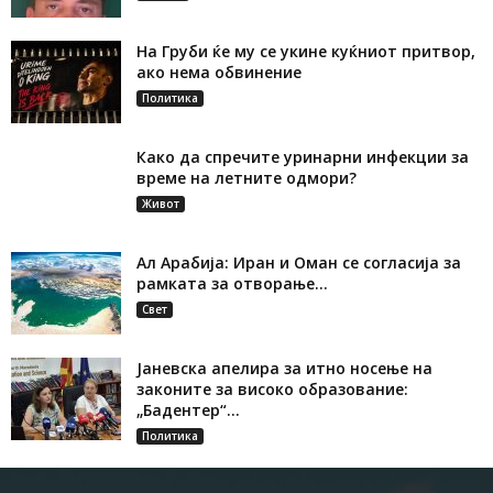
На Груби ќе му се укине куќниот притвор,
ако нема обвинение
Политика
Како да спречите уринарни инфекции за
време на летните одмори?
Живот
Ал Арабија: Иран и Оман се согласија за
рамката за отворање...
Свет
Јаневска апелира за итно носење на
законите за високо образование:
„Бадентер“...
Политика