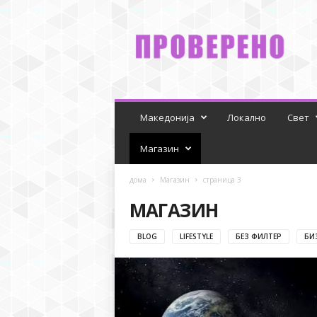
P
r
o
v
e
r
e
n
Македонија
Локално
Свет
o
Магазин
дома
Магазин
страница 3
МАГАЗИН
BLOG
LIFESTYLE
БЕЗ ФИЛТЕР
БИ