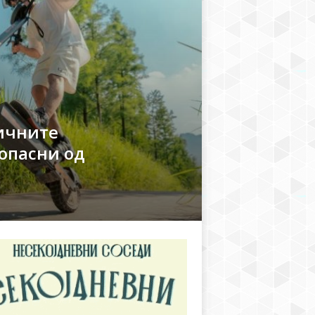
ричните
опасни од