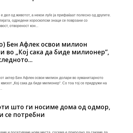
е дел од животот, а некои луѓе ја прифаќаат полесно од другите.
гијата, одредени хороскопски знаци се поврзани со
ост, отвореност кон...
о) Бен Афлек освои милион
и во „Кој сака да биде милионер“,
следното...
от актер Бен Афлек освои милион долари во хуманитарното
квизот „Кој сака да биде милионер“. Со тоа тој се придружи на
..
оти што ги носиме дома од одмор,
ни се потребни
аме и посетуваме нови места, сосема е природно да сакаме да