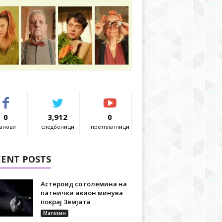
0
3,912
0
анови
следбеници
претплатници
CENT POSTS
Астероид со големина на
патнички авион минува
покрај Земјата
Магазин