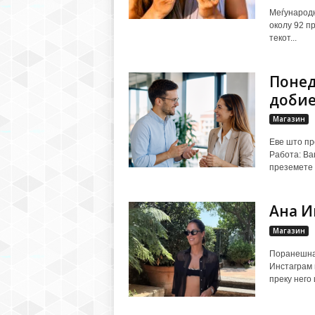
Меѓународн
околу 92 п
текот...
Понед
добие
Магазин
Еве што пре
Работа: Ваш
преземете 
Ана И
Магазин
Поранешнат
Инстаграм 
преку него