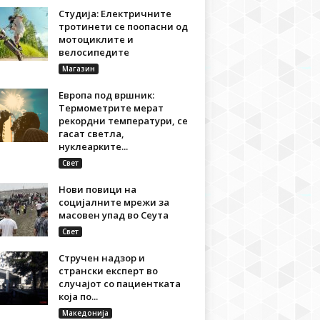
Студија: Електричните
тротинети се поопасни од
мотоциклите и
велосипедите
Магазин
Европа под вршник:
Термометрите мерат
рекордни температури, се
гасат светла,
нуклеарките...
Свет
Нови повици на
социјалните мрежи за
масовен упад во Сеута
Свет
Стручен надзор и
странски експерт во
случајот со пациентката
која по...
Македонија