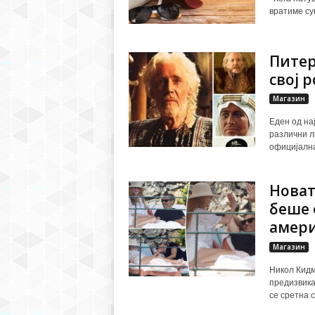
вратиме сув
Питер 
свој 
Магазин
Еден од на
различни л
официјална
Новат
беше 
амери
Магазин
Никол Кидм
предизвика
се сретна с