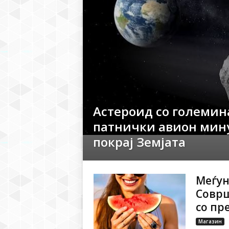
Астероид со големин
патнички авион мин
покрај Земјата
Меѓун
Соврш
со пр
Магазин