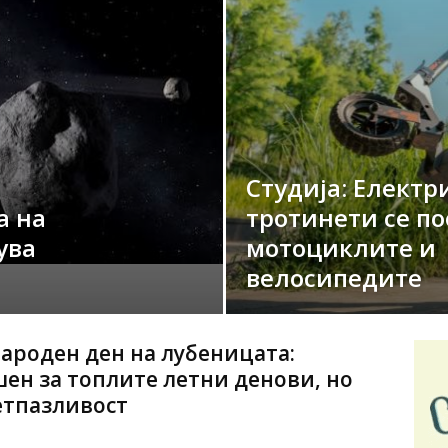
Студија: Елект
а на
тротинети се по
ува
мотоциклите и
велосипедите
ароден ден на лубеницата:
ен за топлите летни денови, но
етпазливост