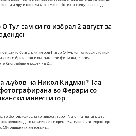
енири и други опипливи спомени. Но, исто толку лесно е да...
О’Тул сам си го избрал 2 август за
роденден
јпознатите британски актери Питер О'Тул, кој толкувал стотици
икови во британски и американски филмови, според
та биографија е роден на 2...
а љубов на Никол Кидман? Таа
фотографирана во Ферари со
кански инвеститор
ан е фотографирана со инвеститорот Мајкл Рајнштајн, што
 шпекулации дека можеби се во врска. 54-годишниот Рајнштајн
о 59-годишната актерка на...