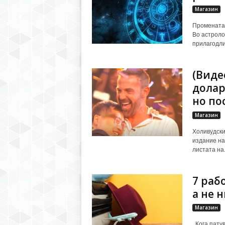
Магазин
Промената 
Во астроло
прилагодлив
(Виде
долар
но по
Магазин
Холивудски
издание на 
листата на.
7 раб
а не 
Магазин
Кога патув