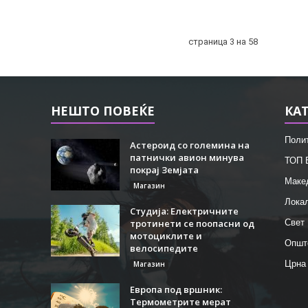
страница 3 на 58
НЕШТО ПОВЕЌЕ
КА
Поли
Астероид со големина на
патнички авион минува
ТОП 
покрај Земјата
Маке
Магазин
Лока
Студија: Електричните
тротинети се поопасни од
Свет
мотоциклите и
Општ
велосипедите
Црна
Магазин
Европа под вршник:
Термометрите мерат