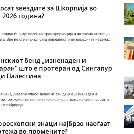
осат ѕвездите за Шкорпија во
т 2026 година?
6 година ќе биде месец на трансформација и интензивни емоции
та. Вие не сте знак кој сака површност, а во наредните недели...
нскиот бенд „изненаден и
аран“ што е протеран од Сингапур
и Палестина
 бенд „Massive Attack“ денес изјави дека е „изненаден и
 од третманот на неговите членови од страна на сингапурските
 им забранија...
ороскопски знаци најбрзо наоѓаат
тежа во промените?