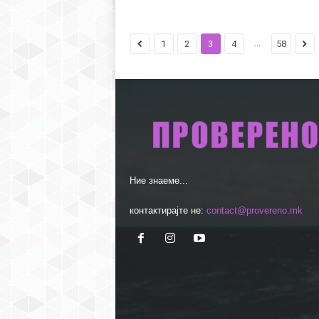
...
1
2
3
4
58
Ние знаеме...
контактирајте не:
contact@provereno.mk