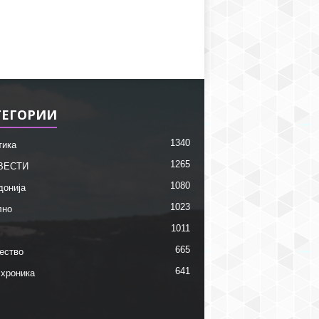
ТЕГОРИИ
1340
тика
1265
ВЕСТИ
1080
донија
1023
лно
1011
665
ество
641
 хроника