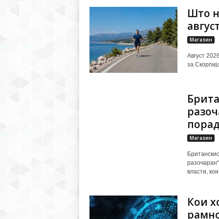
Што н
авгус
Магазин
Август 202
за Скорпија
Брита
разоч
порад
Магазин
Британскиот
разочаран“
власти, кои
Кои х
рамно