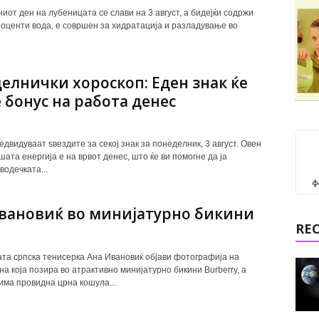
иот ден на лубеницата се слави на 3 август, а бидејќи содржи
роценти вода, е совршен за хидратација и разладување во
елнички хороскоп: Еден знак ќе
 бонус на работа денес
двидуваат ѕвездите за секој знак за понеделник, 3 август. Овен
ата енергија е на врвот денес, што ќе ви помогне да ја
водечката...
ф
вановиќ во минијатурно бикини
RE
а српска тенисерка Ана Ивановиќ објави фотографија на
на која позира во атрактивно минијатурно бикини Burberry, а
 има провидна црна кошула...