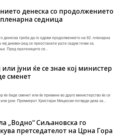
нието денеска со продолжението
. пленарна седница
 денеска треба да го одржи продолжението на 92. пленарна
а чиј дневен ред се преостанати уште седум точки за
ње. Пред пратениците се...
ј или јуни ќе се знае кој министер
де сменет
ер ќе биде сменет или ќе премине во друго министерство ќе се
 или јуни. Премиерот Христијан Мицкоски потврди дека за...
ла „Водно“ Сиљановска го
кува претседателот на Црна Гора