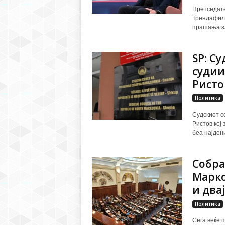
Претседате
Трендафило
прашања за
SP: С
судии
Ристов
Политика
Судскиот с
Ристов кој
беа најдени
Собра
Марко
и двај
Политика
Сега веќе 