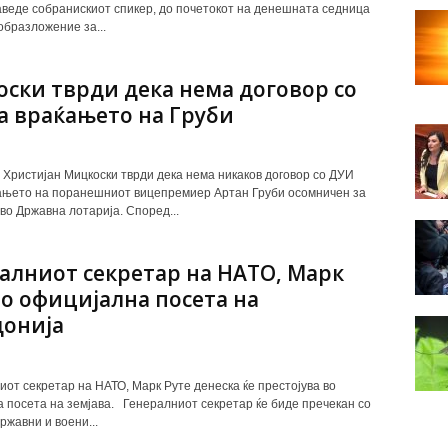
аведе собранискиот спикер, до почетокот на денешната седница
образложение за...
ски тврди дека нема договор со
а враќањето на Груби
Христијан Мицкоски тврди дека нема никаков договор со ДУИ
ањето на поранешниот вицепремиер Артан Груби осомничен за
во Државна лотарија. Според...
алниот секретар на НАТО, Марк
во официјална посета на
онија
иот секретар на НАТО, Марк Руте денеска ќе престојува во
 посета на земјава. Генералниот секретар ќе биде пречекан со
ржавни и воени...