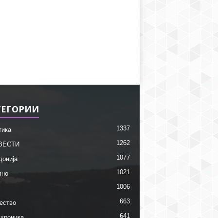
ТЕГОРИИ
1337
тика
1262
ВЕСТИ
1077
донија
1021
лно
1006
663
ество
641
 хроника