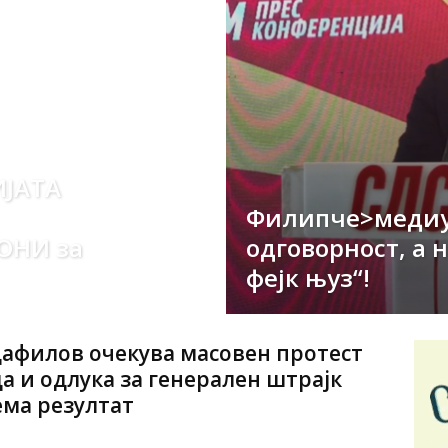
ИЈАТА
Филипче>медиу
ОНИ за
одговорност, а 
фејк њуз“!
афилов очекува масовен протест
да и одлука за генерален штрајк
ема резултат