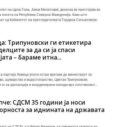
лот на Црна Гора, Јаков Милатовиќ, денеска ќе престојува во
 посета на Република Северна Македонија. Како што
т од Кабинетот на претседателката Гордана Сиљановска-
а: Трипуновски ги етикетира
делците за да си ја спаси
ата – бараме итна...
а партија Левица упати остри критики до министерот за
во, шумарство и водостопанство, Цветан Трипуновски,
 го за ароганција и координирани напади врз сопствениот...
че: СДСМ 35 години ja носи
орноста за иднината на државата
лот на СДСМ, д-р Венко Филипче, на свечената седница по