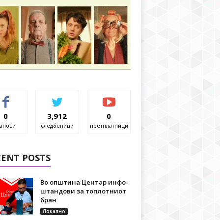
0
3,912
0
анови
следбеници
претплатници
CENT POSTS
Во општина Центар инфо-
штандови за топлотниот
бран
Локално