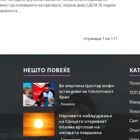
лиеот од основањето на партијата, порача дека СДСМ 35 години
оворноста...
страница 1 на 117
НЕШТО ПОВЕЌЕ
КА
Поли
Во општина Центар инфо-
штандови за топлотниот
ТОП 
бран
Маке
Локално
Лока
Најновите набљудувања
на Сонцето откриваат
Свет
плазма вртлози на
Општ
неговата површина
Црна
Технологии