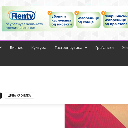
Бизнис
Култура
Гастронаутика
Граѓански
Жи
ЦРНА ХРОНИКА