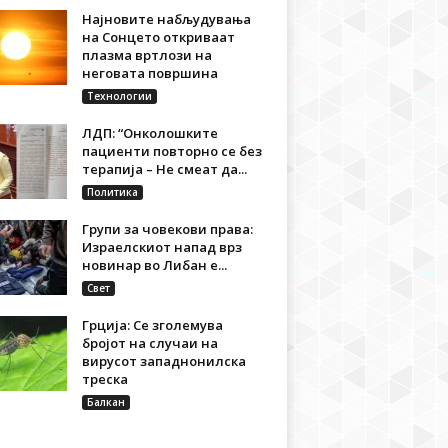
Најновите набљудувања
на Сонцето откриваат
плазма вртлози на
неговата површина
Технологии
ЛДП: “Онколошките
пациенти повторно се без
терапија – Не смеат да...
Политика
Групи за човекови права:
Израелскиот напад врз
новинар во Либан е...
Свет
Грција: Се зголемува
бројот на случаи на
вирусот западнонилска
треска
Балкан