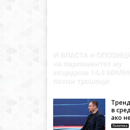
И ВЛАСТА и ОПОЗИЦ
на парламентот му
исцедиле 14,4 МИЛИ
патни трошоци
Тренд
в сре
ако н
Политика