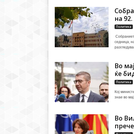
Собра
на 92
Политика
Собранието
седница, н
разгледува
Во ма
ќе би
Политика
Кој минист
знае во мај
Во Ви
прече