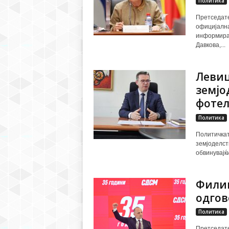
Политика
Претседате
официјална
информираа
Давкова,...
Левиц
земјо
фотелј
Политика
Политичкат
земјоделст
обвинувајќи
Филип
одгов
Политика
Претседате