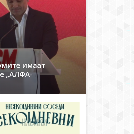
мите имаат
не „АЛФА-