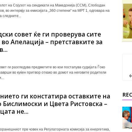
лот на Сојузот на синдикати на Македонија (ССМ), Слободан
в, во интервју за емисијата „360 степени“ на МРТ 1, одговара на
 следните...
удски совет ќе ги проверува сите
 во Апелација – претставките за
...
овет ги разгледува предметите во кои постапува судијата Ѓоко
 заврши во куќен притвор откако во домот на неговите родители
ф
...
RE
нието ги констатира оставките на
 Бислимоски и Цвета Ристовска –
цата не...
поранешниот прв човек на Регулаторната комисија за енергетика,