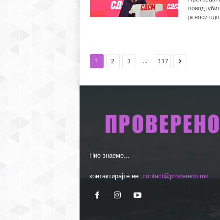
повод јуби
ја носи одг
...
1
2
3
117
Ние знаеме...
контактирајте не:
contact@provereno.mk