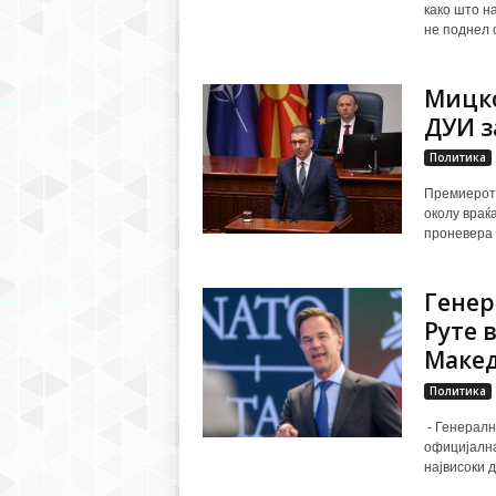
како што н
не поднел 
Мицко
ДУИ з
Политика
Премиерот 
околу враќ
проневера 
Генер
Руте 
Макед
Политика
- Генералн
официјална
највисоки д