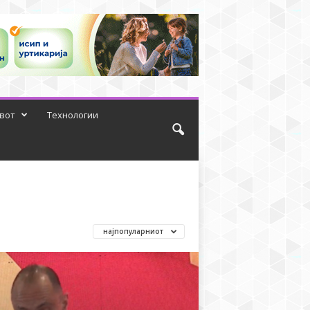
вот
Технологии
најпопуларниот