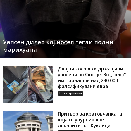
Уапсен дилер кој носел тегли полни
марихуана
Двајца косовски државјани
уапсени во Скопје: Во „голф“
им пронашле над 230.000
фалсификувани евра
Црна хроника
Притвор за кратовчанката
која го узурпираше
локалитетот Куклица