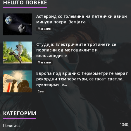
НЕШТО ПОВЕЌЕ
Астероид со големина на патнички авион
минува покрај Земјата
Магазин
Студија: Електричните тротинети се
поопасни од мотоциклите и
велосипедите
Магазин
Европа под вршник: Термометрите мерат
рекордни температури, се гасат светла,
нуклеарките...
Свет
КАТЕГОРИИ
1340
Политика