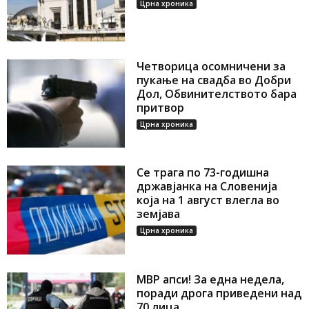
Црна хроника
Четворица осомничени за
пукање на свадба во Добри
Дол, Обвинителството бара
притвор
Црна хроника
Се трага по 73-годишна
државјанка на Словенија
која на 1 август влегла во
земјава
Црна хроника
МВР апси! За една недела,
поради дрога приведени над
70 лица