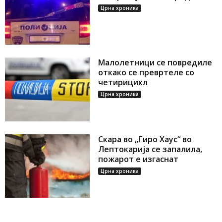
Црна хроника
Малолетници се повредиле
откако се превртеле со
четирицикл
Црна хроника
Скара во „Гиро Хаус“ во
Лептокарија се запалила,
пожарот е изгаснат
Црна хроника