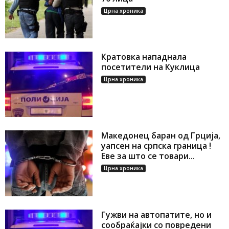
Црна хроника
Кратовка нападнала
посетители на Куклица
Црна хроника
Македонец баран од Грција,
уапсен на српска граница !
Еве за што се товари...
Црна хроника
Гужви на автопатите, но и
сообраќајки со повредени