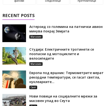
фанови
следбеници
претплатници
RECENT POSTS
Астероид со големина на патнички авион
минува покрај Земјата
Магазин
Студија: Електричните тротинети се
поопасни од мотоциклите и
велосипедите
Магазин
Европа под вршник: Термометрите мерат
рекордни температури, се гасат светла,
нуклеарките...
Свет
Нови повици на социјалните мрежи за
масовен упад во Сеута