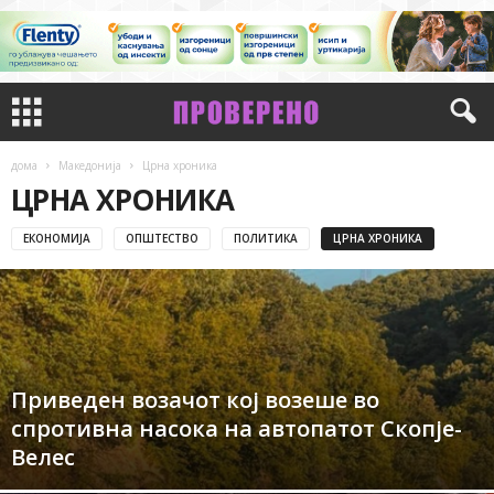
дома
Македонија
Црна хроника
ЦРНА ХРОНИКА
ЕКОНОМИЈА
ОПШТЕСТВО
ПОЛИТИКА
ЦРНА ХРОНИКА
Приведен возачот кој возеше во
спротивна насока на автопатот Скопје-
Велес