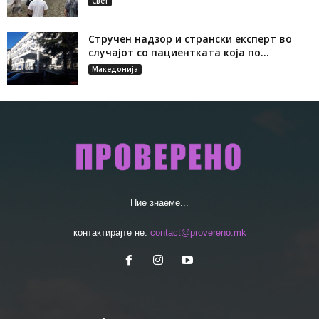
Свет
Стручен надзор и странски експерт во
случајот со пациентката која по...
Македонија
Ние знаеме...
контактирајте не:
contact@provereno.mk