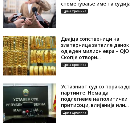
споменување име на судија
Црна хроника
Двајца сопственици на
златарница затаиле данок
од еден милион евра – ОЈО
Скопје отвори...
Црна хроника
Уставниот суд со порака до
партиите: Нема да
подлегнеме на политички
притисоци, влијанија или...
Црна хроника