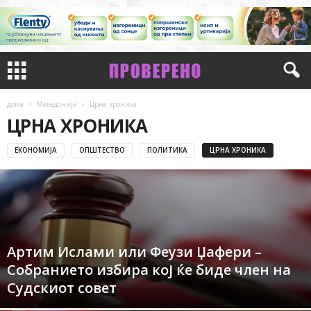
дома
Македонија
Црна хроника
ЦРНА ХРОНИКА
ЕКОНОМИЈА
ОПШТЕСТВО
ПОЛИТИКА
ЦРНА ХРОНИКА
Артим Ислами или Феузи Џафери –
Собранието избира кој ќе биде член на
Судскиот совет