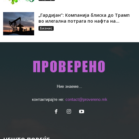
„Гардијан“: Компанија блиска до Трамп
во илегална потрага по нафта на...
Бизнис
Ние знаеме...
контактирајте не:
contact@provereno.mk