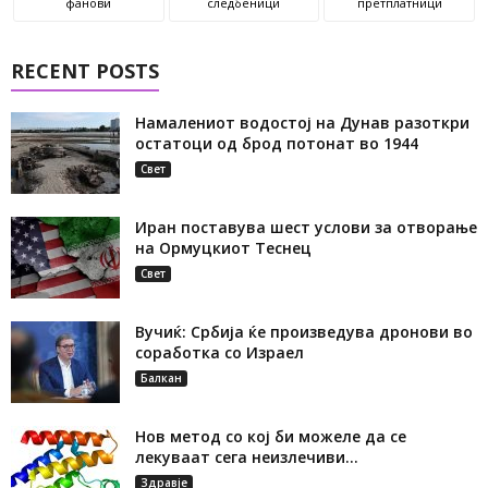
фанови
следбеници
претплатници
RECENT POSTS
Намалениот водостој на Дунав разоткри
остатоци од брод потонат во 1944
Свет
Иран поставува шест услови за отворање
на Ормуцкиот Теснец
Свет
Вучиќ: Србија ќе произведува дронови во
соработка со Израел
Балкан
Нов метод со кој би можеле да се
лекуваат сега неизлечиви...
Здравје