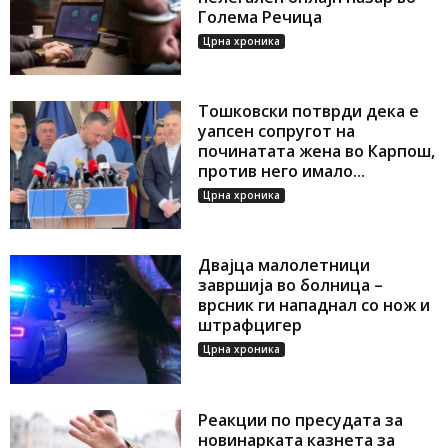
Голема Речица
Црна хроника
Тошковски потврди дека е
уапсен сопругот на
починатата жена во Карпош,
против него имало...
Црна хроника
Двајца малолетници
завршија во болница –
врсник ги нападнал со нож и
штрафцигер
Црна хроника
Реакции по пресудата за
новинарката казнета за