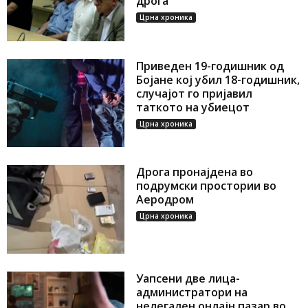
дрога
Црна хроника
Приведен 19-годишник од
Бојане кој убил 18-годишник,
случајот го пријавил
таткото на убиецот
Црна хроника
Дрога пронајдена во
подрумски простории во
Аеродром
Црна хроника
Уапсени две лица-
администратори на
нелегален онлајн пазар во