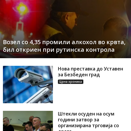
Возел со 4,35 промили алкохол во крвта,
бил откриен при рутинска контрола
Нова преставка до Уставен
за Безбеден град
Црна хроника
Штекли осуден на осум
години затвор за
организирана трговија со