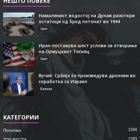
НЕШТО ПОВЕЌЕ
Намалениот водостој на Дунав разоткри
остатоци од брод потонат во 1944
Свет
Иран поставува шест услови за отворање
на Ормуцкиот Теснец
Свет
Вучиќ: Србија ќе произведува дронови во
соработка со Израел
Балкан
КАТЕГОРИИ
1344
Политика
1283
ТОП ВЕСТИ