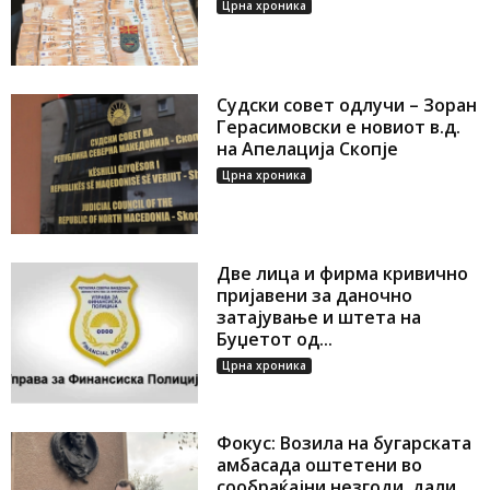
Црна хроника
Судски совет одлучи – Зоран
Герасимовски е новиот в.д.
на Апелација Скопје
Црна хроника
Две лица и фирма кривично
пријавени за даночно
затајување и штета на
Буџетот од...
Црна хроника
Фокус: Возила на бугарската
амбасада оштетени во
сообраќајни незгоди, дали