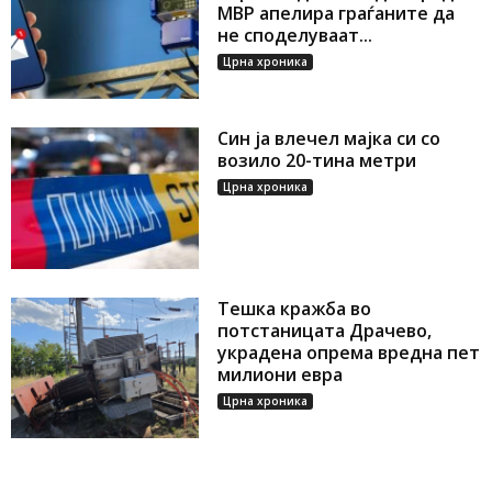
МВР апелира граѓаните да
не споделуваат...
Црна хроника
Син ја влечел мајка си со
возило 20-тина метри
Црна хроника
Тешка кражба во
потстаницата Драчево,
украдена опрема вредна пет
милиони евра
Црна хроника