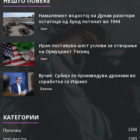
НЕШТО ПОВЕЌЕ
Намалениот водостој на Дунав разоткри
остатоци од брод потонат во 1944
Свет
Иран поставува шест услови за отворање
на Ормуцкиот Теснец
Свет
Вучиќ: Србија ќе произведува дронови во
соработка со Израел
Балкан
КАТЕГОРИИ
1344
Политика
1283
ТОП ВЕСТИ