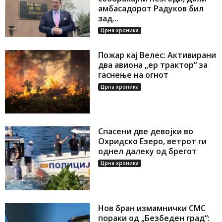
амбасадорот Радуков бил
зад...
Црна хроника
Пожар кај Велес: Активирани
два авиона „ер трактор“ за
гаснење на огнот
Црна хроника
Спасени две девојки во
Охридско Езеро, ветрот ги
однел далеку од брегот
Црна хроника
Нов бран измамнички СМС
пораки од „Безбеден град“: