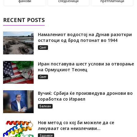
фанови
следбеници
претплатници
RECENT POSTS
Намалениот водостој на Дунав разоткри
остатоци од брод потонат во 1944
Свет
Иран поставува шест услови за отворање
на Ормуцкиот Теснец
Свет
Вучиќ: Србија ќе произведува дронови во
соработка со Израел
Балкан
Нов метод со кој би можеле да се
лекуваат сега неизлечиви...
Здравје