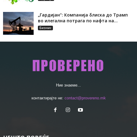
„Гардијан“: Компанија блиска до Трамп
во илегална потрага по нафта на...
Бизнис
Ние знаеме...
контактирајте не:
contact@provereno.mk