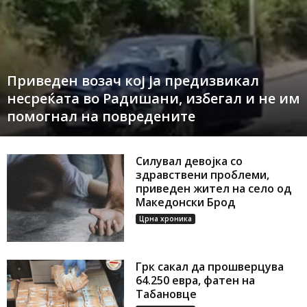
Приведен возач кој ја предизвикал
несреќата во Радишани, избегал и не им
помогнал на повредените
Силувал девојка со
здравствени проблеми,
приведен жител на село од
Македонски Брод
Црна хроника
Грк сакал да прошверцува
64.250 евра, фатен на
Табановце