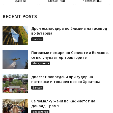
фанови
следбеници
претплатници
RECENT POSTS
Дрон експлодира во близина на гасовод
во Бугарија
Балкан
Поголеми пожари во Сопиште и Волково,
се вклучуваат ер тракторите
Македонија
Дваесет повредени при судир на
патнички и товарен воз во Хрватска...
Балкан
Се помалку жени во Кабинетот на
Доналд Трамп
Без филтер