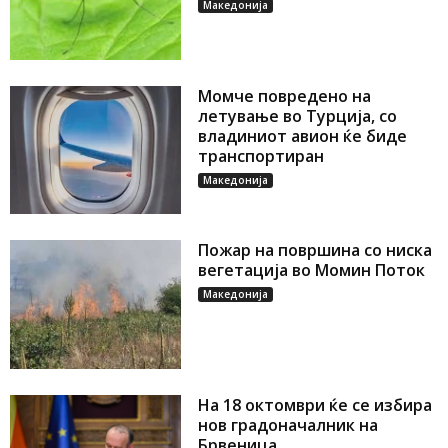
Македонија
Момче повредено на
летување во Турција, со
владиниот авион ќе биде
транспортиран
Македонија
Пожар на површина со ниска
вегетација во Момин Поток
Македонија
На 18 октомври ќе се избира
нов градоначалник на
Брвеница