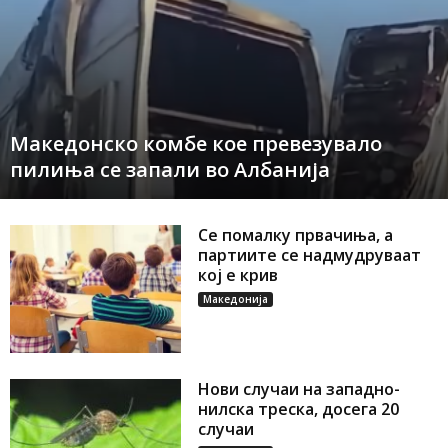
Македонско комбе кое превезувало
пилиња се запали во Албанија
Се помалку првачиња, а
партиите се надмудруваат
кој е крив
Македонија
Нови случаи на западно-
нилска треска, досега 20
случаи