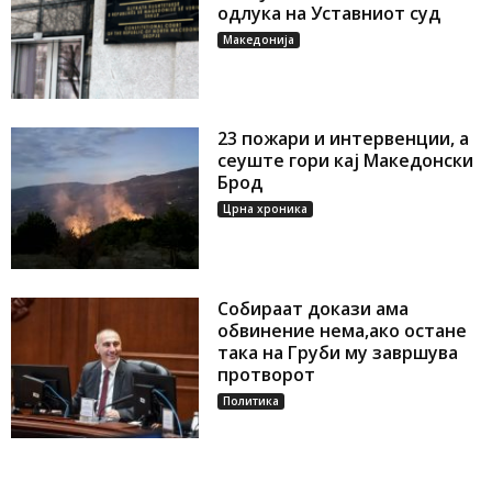
одлука на Уставниот суд
Македонија
23 пожари и интервенции, а
сеуште гори кај Македонски
Брод
Црна хроника
Собираат докази ама
обвинение нема,ако остане
така на Груби му завршува
протворот
Политика