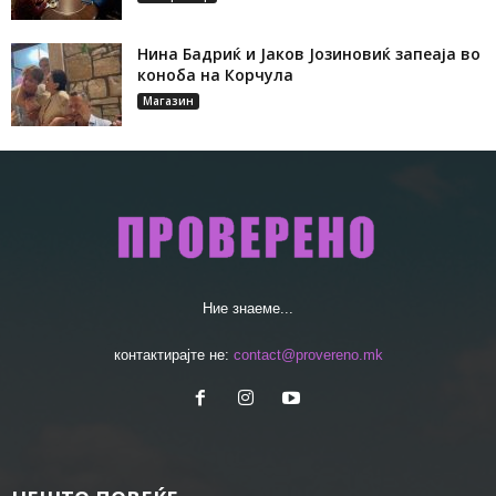
Нина Бадриќ и Јаков Јозиновиќ запеаја во
коноба на Корчула
Магазин
Ние знаеме...
контактирајте не:
contact@provereno.mk