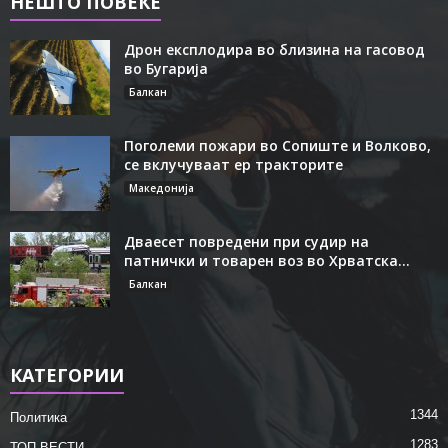
НЕШТО ПОВЕЌЕ
Дрон експлодира во близина на гасовод
во Бугарија
Балкан
Поголеми пожари во Сопиште и Волково,
се вклучуваат ер тракторите
Македонија
Дваесет повредени при судир на
патнички и товарен воз во Хрватска...
Балкан
КАТЕГОРИИ
1344
Политика
1283
ТОП ВЕСТИ