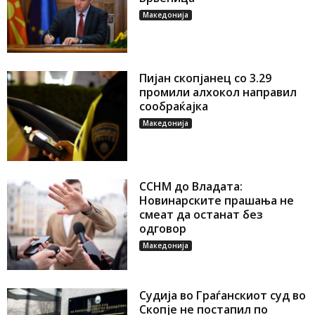
Македонија
Пијан скопјанец со 3.29
промили алхокол направил
сообраќајка
Македонија
ССНМ до Владата:
Новинарските прашања не
смеат да останат без
одговор
Македонија
Судија во Граѓанскиот суд во
Скопје не постапил по