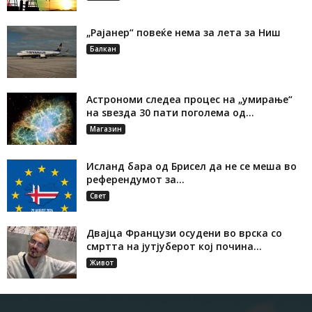
„Рајанер“ повеќе нема за лета за Ниш
Балкан
Астрономи следеа процес на „умирање“
на ѕвезда 30 пати поголема од...
Магазин
Исланд бара од Брисел да не се меша во
референдумот за...
Свет
Двајца Французи осудени во врска со
смртта на јутјуберот кој почина...
Живот