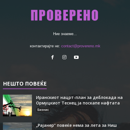
Ние знаеме...
контактирајте не:
contact@provereno.mk
НЕШТО ПОВЕЌЕ
Иранскиот нацрт-план за деблокада на
Ормуцкиот Теснец ја поскапе нафтата
Бизнис
„Рајанер“ повеќе нема за лета за Ниш