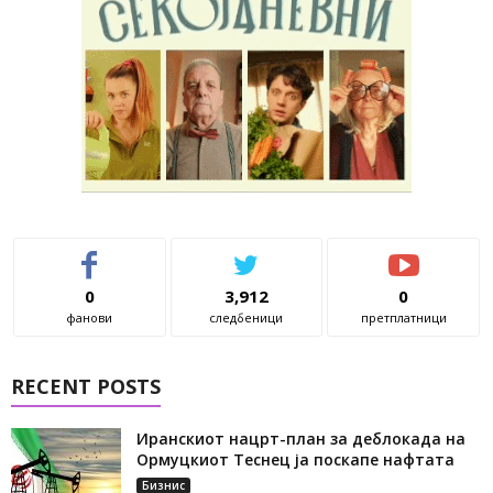
0
3,912
0
фанови
следбеници
претплатници
RECENT POSTS
Иранскиот нацрт-план за деблокада на
Ормуцкиот Теснец ја поскапе нафтата
Бизнис