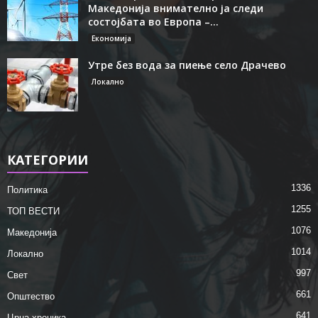
Македонија внимателно ја следи
состојбата во Европа –...
Економија
Утре без вода за пиење село Драчево
Локално
КАТЕГОРИИ
1336
Политика
1255
ТОП ВЕСТИ
1076
Македонија
1014
Локално
997
Свет
661
Општество
641
Црна хроника