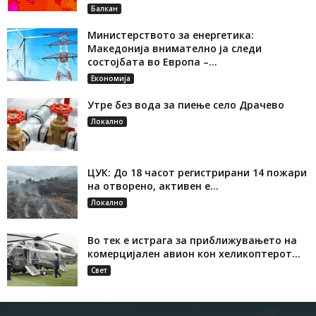
Балкан
Министерството за енергетика:
Македонија внимателно ја следи
состојбата во Европа –...
Економија
Утре без вода за пиење село Драчево
Локално
ЦУК: До 18 часот регистрирани 14 пожари
на отворено, активен е...
Локално
Во тек е истрага за приближувањето на
комерцијален авион кон хеликоптерот...
Свет