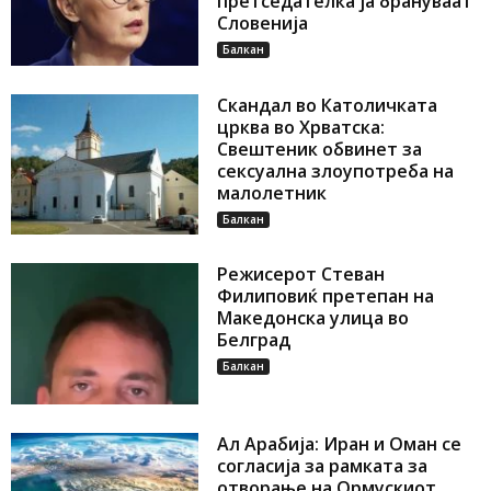
претседателка ја брануваат
Словенија
Балкан
Скандал во Католичката
црква во Хрватска:
Свештеник обвинет за
сексуална злоупотреба на
малолетник
Балкан
Режисерот Стеван
Филиповиќ претепан на
Македонска улица во
Белград
Балкан
Ал Арабија: Иран и Оман се
согласија за рамката за
отворање на Ормускиот