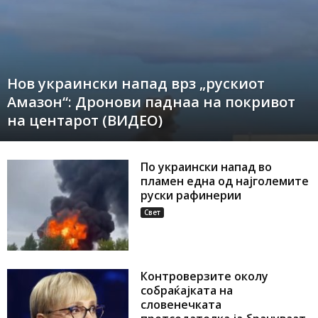
Нов украински напад врз „рускиот
Амазон“: Дронови паднаа на покривот
на центарот (ВИДЕО)
По украински напад во
пламен една од најголемите
руски рафинерии
Свет
Контроверзите околу
собраќајката на
словенечката