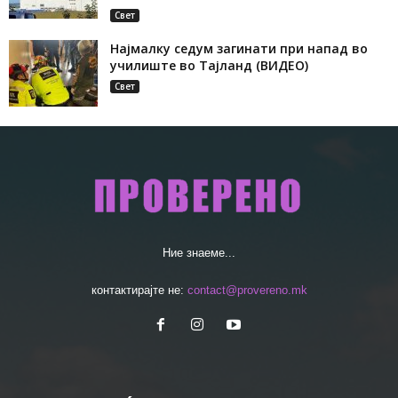
Свет
Најмалку седум загинати при напад во
училиште во Тајланд (ВИДЕО)
Свет
Ние знаеме...
контактирајте не:
contact@provereno.mk