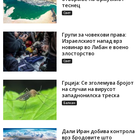
теснец
Свет
Групи за човекови права:
Израелскиот напад врз
новинар во Либан е воено
злосторство
Свет
Грција: Се зголемува бројот
на случаи на вирусот
западнонилска треска
Балкан
Дали Иран добива контрола
врз бродовите што