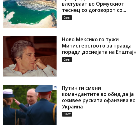
влегуваат во Ормускиот
теснец со договорот со...
Свет
Ново Мексико го тужи
Министерството за правда
поради досиејата на Епштајн
Свет
Путин ги смени
командантите во обид да ја
оживее руската офанзива во
Украина
Свет