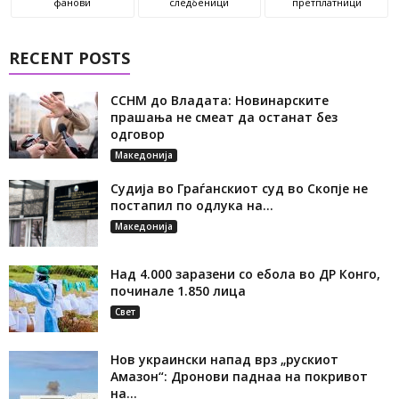
фанови
следбеници
претплатници
RECENT POSTS
ССНМ до Владата: Новинарските
прашања не смеат да останат без
одговор
Македонија
Судија во Граѓанскиот суд во Скопје не
постапил по одлука на...
Македонија
Над 4.000 заразени со ебола во ДР Конго,
починале 1.850 лица
Свет
Нов украински напад врз „рускиот
Амазон“: Дронови паднаа на покривот
на...