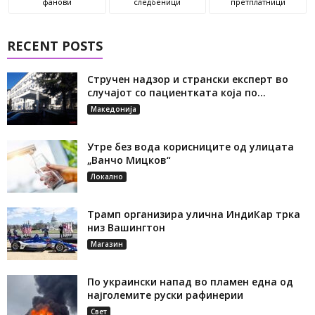
фанови
следбеници
претплатници
RECENT POSTS
Стручен надзор и странски експерт во
случајот со пациентката која по...
Македонија
Утре без вода корисниците од улицата
„Ванчо Мицков“
Локално
Трамп организира улична ИндиКар трка
низ Вашингтон
Магазин
По украински напад во пламен една од
најголемите руски рафинерии
Свет