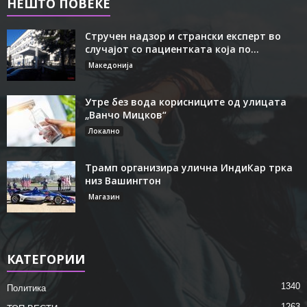
НЕШТО ПОВЕЌЕ
Стручен надзор и странски експерт во
случајот со пациентката која по...
Македонија
Утре без вода корисниците од улицата
„Ванчо Мицков“
Локално
Трамп организира улична ИндиКар трка
низ Вашингтон
Магазин
КАТЕГОРИИ
1340
Политика
1263