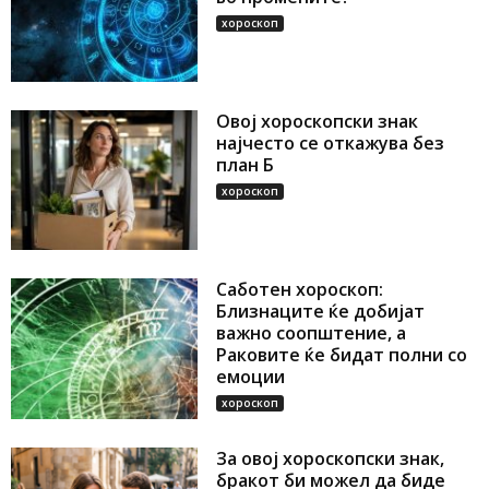
хороскоп
Овој хороскопски знак
најчесто се откажува без
план Б
хороскоп
Саботен хороскоп:
Близнаците ќе добијат
важно соопштение, а
Раковите ќе бидат полни со
емоции
хороскоп
За овој хороскопски знак,
бракот би можел да биде