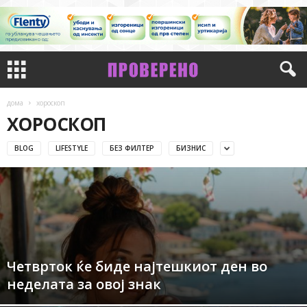
дома
хороскоп
ХОРОСКОП
BLOG
LIFESTYLE
БЕЗ ФИЛТЕР
БИЗНИС
Четврток ќе биде најтешкиот ден во
неделата за овој знак