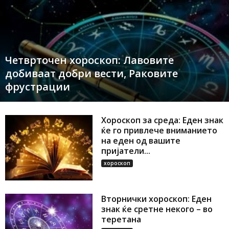
Четврточен хороскоп: Лавовите
добиваат добри вести, Раковите
фрустрации
Хороскоп за среда: Еден знак
ќе го привлече вниманието
на еден од вашите
пријатели...
хороскоп
Вторнички хороскоп: Еден
знак ќе сретне некого – во
теретана