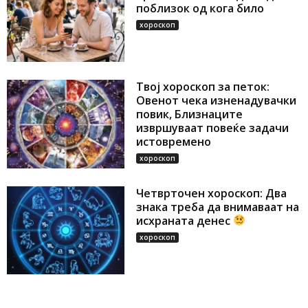
поблизок од кога било
хороскоп
Твој хороскоп за петок:
Овенот чека изненадувачки
повик, Близнаците
извршуваат повеќе задачи
истовремено
хороскоп
Четврточен хороскоп: Два
знака треба да внимаваат на
исхраната денес
хороскоп