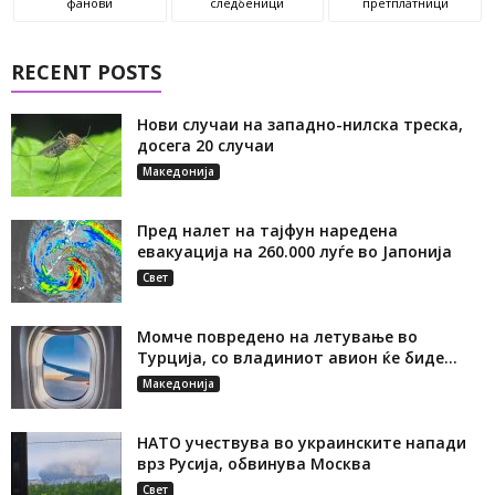
фанови
следбеници
претплатници
RECENT POSTS
Нови случаи на западно-нилска треска,
досега 20 случаи
Македонија
Пред налет на тајфун наредена
евакуација на 260.000 луѓе во Јапонија
Свет
Момче повредено на летување во
Турција, со владиниот авион ќе биде...
Македонија
НАТО учествува во украинските напади
врз Русија, обвинува Москва
Свет