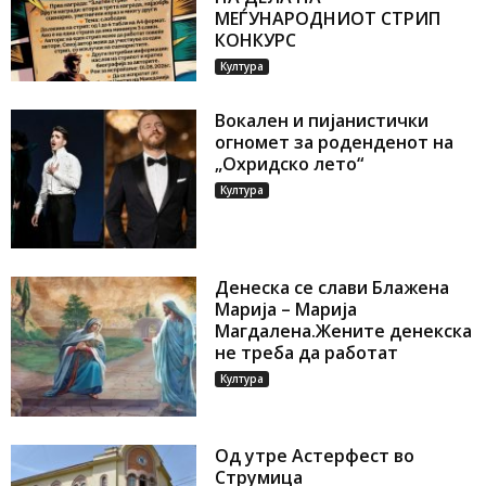
МЕЃУНАРОДНИОТ СТРИП
КОНКУРС
Култура
Вокален и пијанистички
огномет за роденденот на
„Охридско лето“
Култура
Денеска се слави Блажена
Марија – Марија
Магдалена.Жените денекска
не треба да работат
Култура
Од утре Астерфест во
Струмица