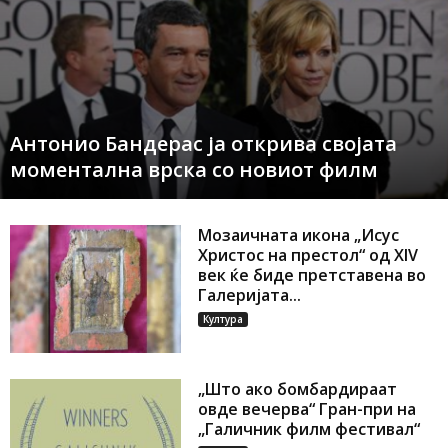
Антонио Бандерас ја открива својата
моментална врска со новиот филм
Мозаичната икона „Исус
Христос на престол“ од XIV
век ќе биде претставена во
Галеријата...
Култура
„Што ако бомбардираат
овде вечерва“ Гран-при на
„Галичник филм фестивал“