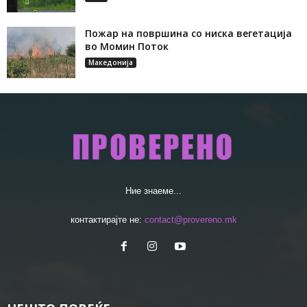
Пожар на површина со ниска вегетација
во Момин Поток
Македонија
Ние знаеме...
контактирајте не:
contact@provereno.mk