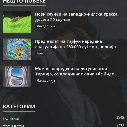
НЕШТО ПОВЕЌЕ
Нови случаи на западно-нилска треска,
досега 20 случаи
Македонија
Пред налет на тајфун наредена
евакуација на 260.000 луѓе во Јапонија
Свет
Момче повредено на летување во
Турција, со владиниот авион ќе биде...
Македонија
КАТЕГОРИИ
1342
Политика
1273
ТОП ВЕСТИ