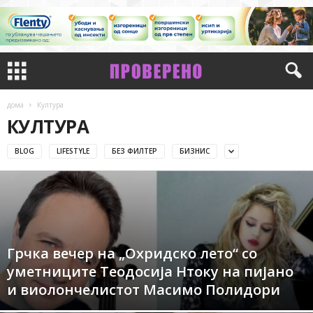
дома
Култура
КУЛТУРА
BLOG
LIFESTYLE
БЕЗ ФИЛТЕР
БИЗНИС
Грчка вечер на „Охридско лето“ со
уметниците Теодосија Нтоку на пијано
и виолончелистот Масимо Полидори