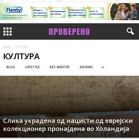
дома
Култура
КУЛТУРА
BLOG
LIFESTYLE
БЕЗ ФИЛТЕР
БИЗНИС
Слика украдена од нацисти од еврејски
колекционер пронајдена во Холандија