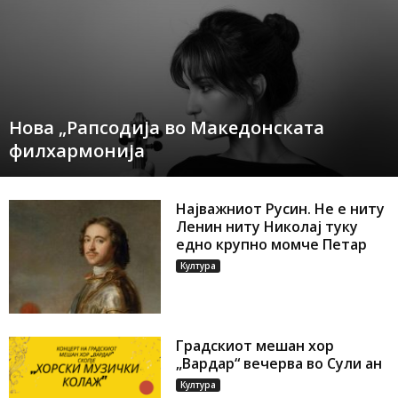
Нова „Рапсодија во Македонската
филхармонија
Најважниот Русин. Не е ниту
Ленин ниту Николај туку
едно крупно момче Петар
Култура
Градскиот мешан хор
„Вардар“ вечерва во Сули ан
Култура