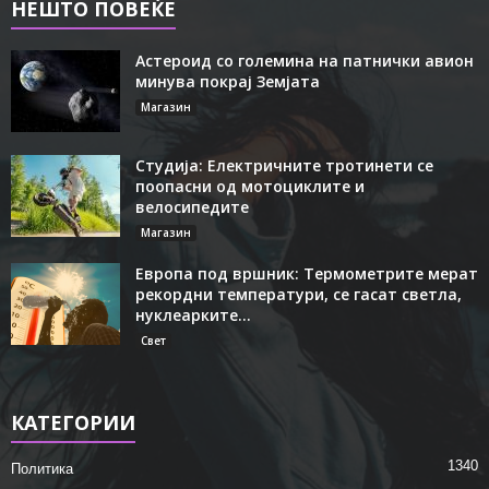
НЕШТО ПОВЕЌЕ
Астероид со големина на патнички авион
минува покрај Земјата
Магазин
Студија: Електричните тротинети се
поопасни од мотоциклите и
велосипедите
Магазин
Европа под вршник: Термометрите мерат
рекордни температури, се гасат светла,
нуклеарките...
Свет
КАТЕГОРИИ
1340
Политика