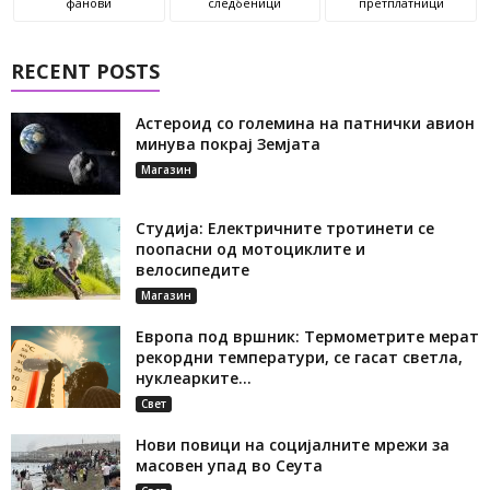
фанови
следбеници
претплатници
RECENT POSTS
Астероид со големина на патнички авион
минува покрај Земјата
Магазин
Студија: Електричните тротинети се
поопасни од мотоциклите и
велосипедите
Магазин
Европа под вршник: Термометрите мерат
рекордни температури, се гасат светла,
нуклеарките...
Свет
Нови повици на социјалните мрежи за
масовен упад во Сеута