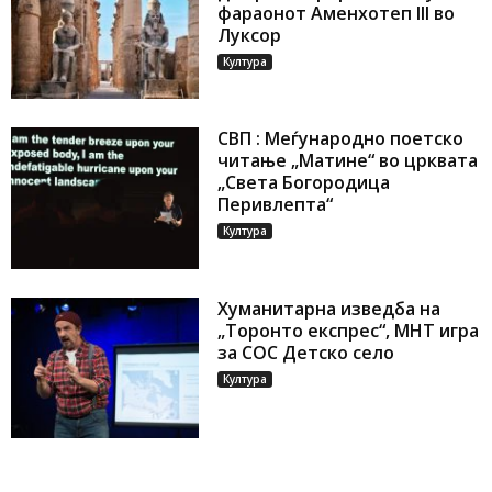
фараонот Аменхотеп III во
Луксор
Култура
СВП : Меѓународно поетско
читање „Матине“ во црквата
„Света Богородица
Перивлепта“
Култура
Хуманитарна изведба на
„Торонто експрес“, МНТ игра
за СОС Детско село
Култура