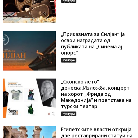
Култура
„Приказната за Силјан“ ја
освои наградата од
публиката на „Синема ај
онорс“
Култура
„Скопско лето“
денеска.Изложба, концерт
на хорот „Фрида од
Македонија“ и претстава на
турски театар
Култура
Египетските власти открија
две реставрирани статуи на