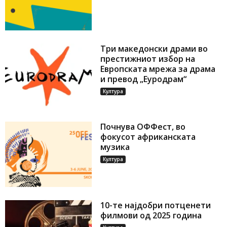
Три македонски драми во
престижниот избор на
Европската мрежа за драма
и превод „Еуродрам“
Култура
Почнува ОФФест, во
фокусот африканската
музика
Култура
10-те најдобри потценети
филмови од 2025 година