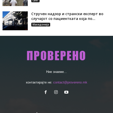
Свет
Стручен надзор и странски експерт во
случајот со пациентката која по...
Македонија
Ние знаеме...
контактирајте не:
contact@provereno.mk