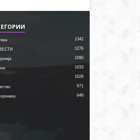
ТЕГОРИИ
1342
тика
1276
ВЕСТИ
1090
донија
1033
лно
1028
671
ество
648
 хроника