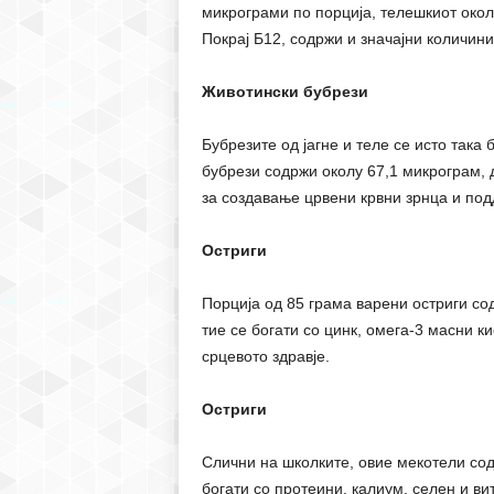
микрограми по порција, телешкиот окол
Покрај Б12, содржи и значајни количини
Животински бубрези
Бубрезите од јагне и теле се исто така 
бубрези содржи околу 67,1 микрограм, 
за создавање црвени крвни зрнца и под
Остриги
Порција од 85 грама варени остриги со
тие се богати со цинк, омега-3 масни к
срцевото здравје.
Остриги
Слични на школките, овие мекотели сод
богати со протеини, калиум, селен и в