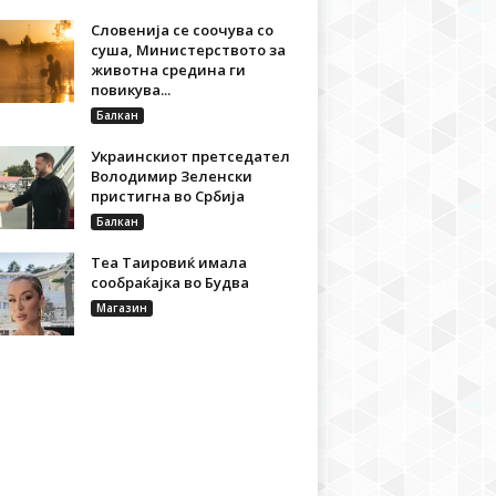
Словенија се соочува со
суша, Министерството за
животна средина ги
повикува...
Балкан
Украинскиот претседател
Володимир Зеленски
пристигна во Србија
Балкан
Теа Таировиќ имала
сообраќајка во Будва
Магазин