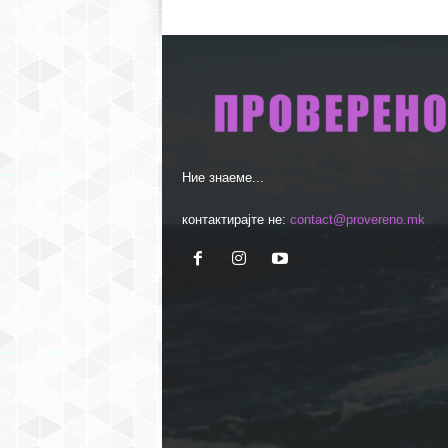
Ние знаеме...
контактирајте не:
contact@provereno.mk