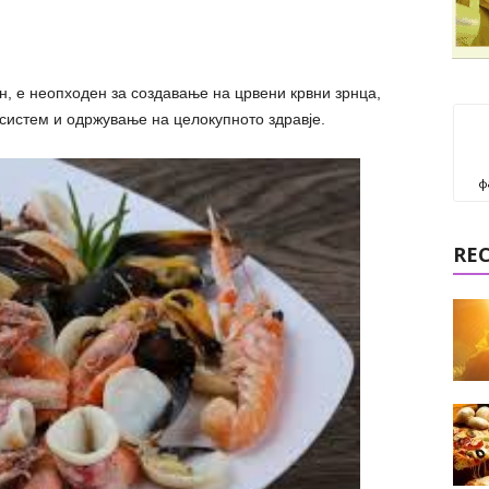
н, е неопходен за создавање на црвени крвни зрнца,
истем и одржување на целокупното здравје.
ф
RE