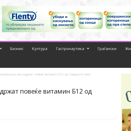
Бизнис
Култура
Гастронаутика
Граѓански
Жи
амирници кои содржат повеќе витамин Б12 од говедското месо
држат повеќе витамин Б12 од