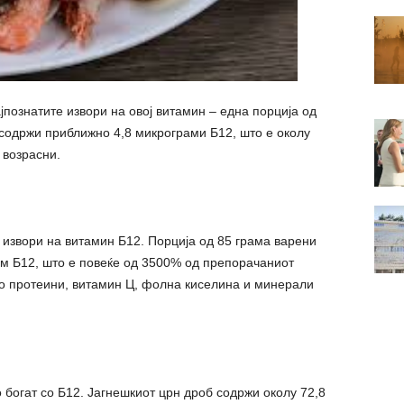
јпознатите извори на овој витамин – една порција од
содржи приближно 4,8 микрограми Б12, што е околу
 возрасни.
 извори на витамин Б12. Порција од 85 грама варени
ам Б12, што е повеќе од 3500% од препорачаниот
 со протеини, витамин Ц, фолна киселина и минерали
 богат со Б12. Јагнешкиот црн дроб содржи околу 72,8