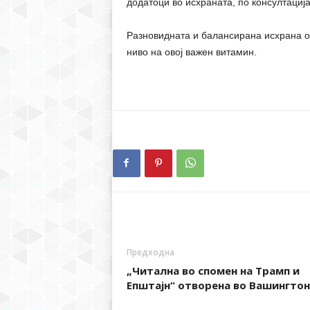
додатоци во исхраната, по консултација
Разновидната и балансирана исхрана о
ниво на овој важен витамин.
Предходна
„Читална во спомен на Трамп и
Епштајн“ отворена во Вашингтон