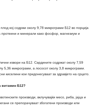
плод кој содржи околу 9,78 микрограми Б12 во порција
на протеини и минерали како фосфор, магнезиум и
лични извори на Б12. Сардините содржат околу 7,59
лу 5,36 микрограми, а лососот околу 3,8 микрограми.
асни киселини кои придонесуваат за здравјето на срцето.
а витамин Б12?
отинските производи, вклучувајќи месо, риба, јајца и
вегани се препорачуваат збогатени производи или