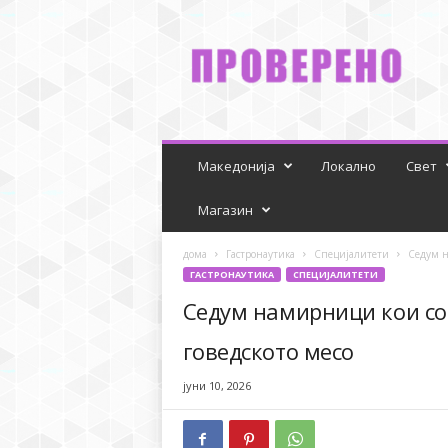
P
r
o
v
e
r
e
n
Македонија
Локално
Свет
o
Магазин
дома
Гастронаутика
Специјалитети
Седум н
ГАСТРОНАУТИКА
СПЕЦИЈАЛИТЕТИ
Седум намирници кои со
говедското месо
јуни 10, 2026