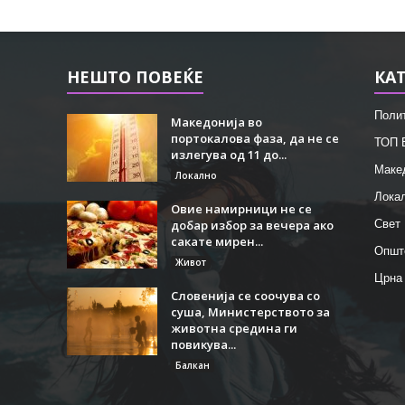
НЕШТО ПОВЕЌЕ
КА
Поли
Македонија во
портокалова фаза, да не се
ТОП 
излегува од 11 до...
Маке
Локално
Лока
Овие намирници не се
добар избор за вечера ако
Свет
сакате мирен...
Општ
Живот
Црна
Словенија се соочува со
суша, Министерството за
животна средина ги
повикува...
Балкан