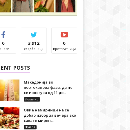
0
3,912
0
анови
следбеници
претплатници
CENT POSTS
Македонија во
портокалова фаза, да не
се излегува од 11 до...
Локално
Овие намирници не се
добар избор за вечера ако
сакате мирен...
Живот