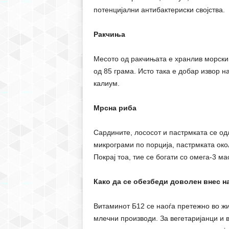
потенцијални антибактериски својства.
Ракчиња
Месото од ракчињата е хранлив морски 
од 85 грама. Исто така е добар извор 
калиум.
Мрсна риба
Сардините, лососот и пастрмката се од
микрограми по порција, пастрмката око
Покрај тоа, тие се богати со омега-3 м
Како да се обезбеди доволен внес н
Витаминот Б12 се наоѓа претежно во жив
млечни производи. За вегетаријанци и 