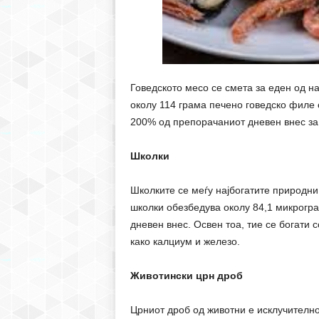
Говедското месо се смета за еден од на
околу 114 грама печено говедско филе 
200% од препорачаниот дневен внес за
Школки
Школките се меѓу најбогатите природни
школки обезбедува околу 84,1 микрогр
дневен внес. Освен тоа, тие се богати
како калциум и железо.
Животински црн дроб
Црниот дроб од животни е исклучително