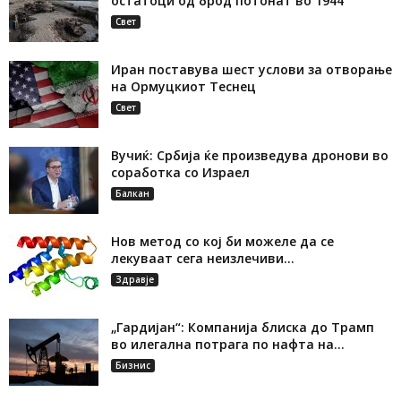
остатоци од брод потонат во 1944
Свет
Иран поставува шест услови за отворање
на Ормуцкиот Теснец
Свет
Вучиќ: Србија ќе произведува дронови во
соработка со Израел
Балкан
Нов метод со кој би можеле да се
лекуваат сега неизлечиви...
Здравје
„Гардијан“: Компанија блиска до Трамп
во илегална потрага по нафта на...
Бизнис