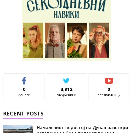
0
3,912
0
фанови
следбеници
претплатници
RECENT POSTS
Намалениот водостој на Дунав разоткри