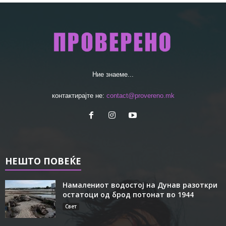
Ние знаеме...
контактирајте не:
contact@provereno.mk
НЕШТО ПОВЕЌЕ
Намалениот водостој на Дунав разоткри
остатоци од брод потонат во 1944
Свет