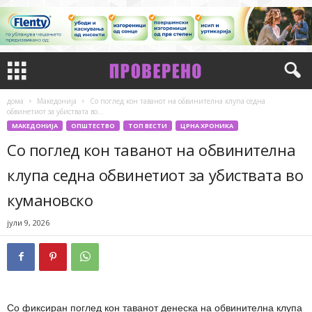
дома
Македонија
Со поглед кон таванот на обвинителна клупа седна
обвинетиот за убиствата во...
МАКЕДОНИЈА
ОПШТЕСТВО
ТОП ВЕСТИ
ЦРНА ХРОНИКА
Со поглед кон таванот на обвинителна
клупа седна обвинетиот за убиствата во
кумановско
јули 9, 2026
Со фиксиран поглед кон таванот денеска на обвинителна клупа