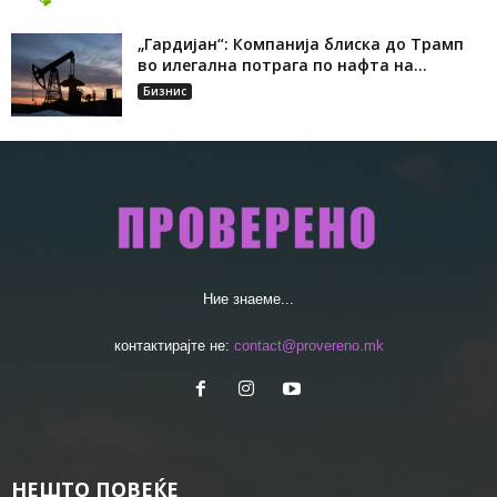
„Гардијан“: Компанија блиска до Трамп
во илегална потрага по нафта на...
Бизнис
Ние знаеме...
контактирајте не:
contact@provereno.mk
НЕШТО ПОВЕЌЕ