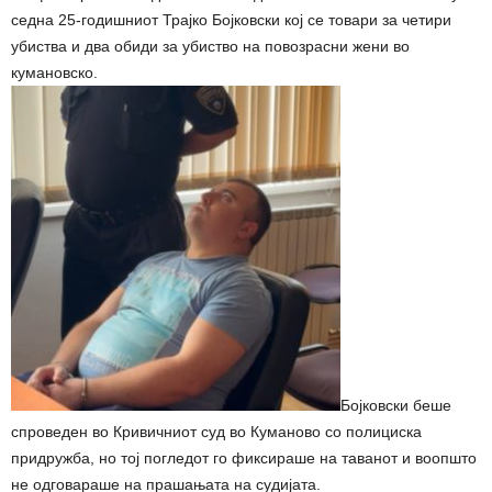
седна 25-годишниот Трајко Бојковски кој се товари за четири
убиства и два обиди за убиство на повозрасни жени во
кумановско.
Бојковски беше
спроведен во Кривичниот суд во Куманово со полициска
придружба, но тој погледот го фиксираше на таванот и воопшто
не одговараше на прашањата на судијата.