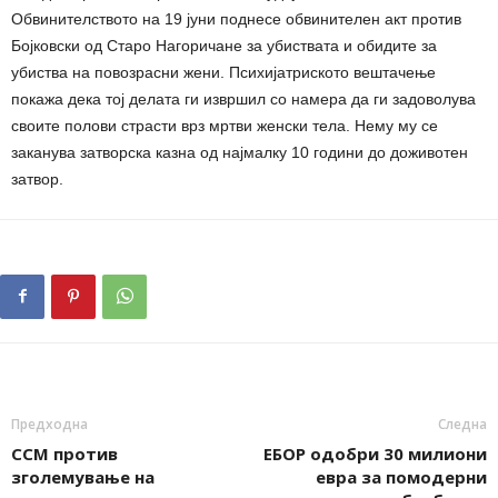
Обвинителството на 19 јуни поднесе обвинителен акт против
Бојковски од Старо Нагоричане за убиствата и обидите за
убиства на повозрасни жени. Психијатриското вештачење
покажа дека тој делата ги извршил со намера да ги задоволува
своите полови страсти врз мртви женски тела. Нему му се
заканува затворска казна од најмалку 10 години до доживотен
затвор.
Предходна
Следна
ССМ против
ЕБОР одобри 30 милиони
зголемување на
евра за помодерни