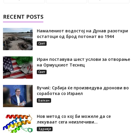
RECENT POSTS
Намалениот водостој на Дунав разоткри
остатоци од брод потонат во 1944
Свет
Иран поставува шест услови за отворање
на Ормуцкиот Теснец
Свет
Вучиќ: Србија ќе произведува дронови во
соработка со Израел
Балкан
Нов метод со кој би можеле да се
лекуваат сега неизлечиви...
Здравје