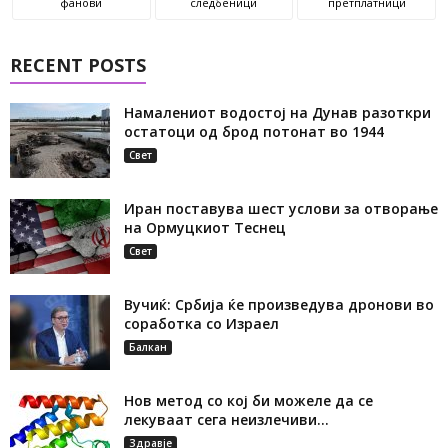
фанови
следбеници
претплатници
RECENT POSTS
Намалениот водостој на Дунав разоткри
остатоци од брод потонат во 1944
Свет
Иран поставува шест услови за отворање
на Ормуцкиот Теснец
Свет
Вучиќ: Србија ќе произведува дронови во
соработка со Израел
Балкан
Нов метод со кој би можеле да се
лекуваат сега неизлечиви...
Здравје