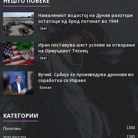
НЕШТО ПОВЕЌЕ
Намалениот водостој на Дунав разоткри
остатоци од брод потонат во 1944
Свет
Иран поставува шест услови за отворање
на Ормуцкиот Теснец
Свет
Вучиќ: Србија ќе произведува дронови во
соработка со Израел
Балкан
КАТЕГОРИИ
1344
Политика
1283
ТОП ВЕСТИ