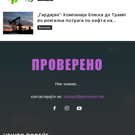
„Гардијан“: Компанија блиска до Трамп
во илегална потрага по нафта на...
Бизнис
Ние знаеме...
контактирајте не:
contact@provereno.mk