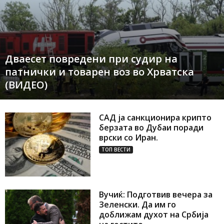
Дваесет повредени при судир на
патнички и товарен воз во Хрватска
(ВИДЕО)
САД ја санкционира крипто
берзата во Дубаи поради
врски со Иран.
ТОП ВЕСТИ
Вучиќ: Подготвив вечера за
Зеленски. Да им го
доближам духот на Србија