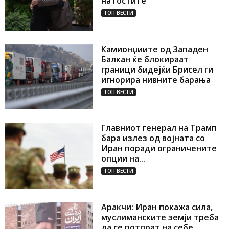
на гостите
ТОП ВЕСТИ
Камионџиите од Западен
Балкан ќе блокираат
граници бидејќи Брисел ги
игнорира нивните барања
ТОП ВЕСТИ
Главниот генерал на Трамп
бара излез од војната со
Иран поради ограничените
опции на...
ТОП ВЕСТИ
Аракчи: Иран покажа сила,
муслиманските земји треба
да се потпрат на себе