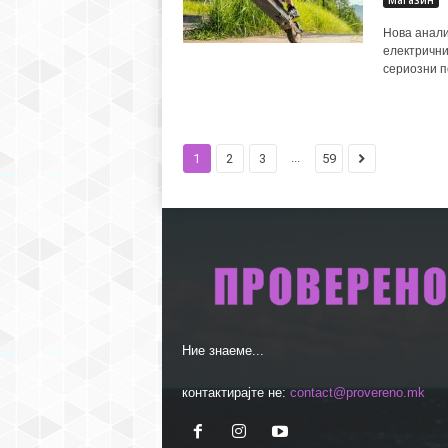
Магазин
Нова анали
електрични
сериозни по
...
1
2
3
59
Ние знаеме...
контактирајте не:
contact@provereno.mk