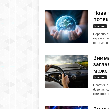
Нова 
потек
Магазин
Порелигиоз
веруваат в
пред милија
Внима
загла
може 
Магазин
Пластично 
безопасно,
крадците го.