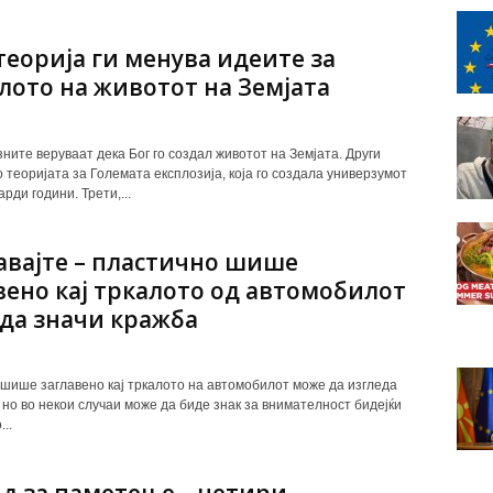
теорија ги менува идеите за
лото на животот на Земјата
ните веруваат дека Бог го создал животот на Земјата. Други
о теоријата за Големата експлозија, која го создала универзумот
рди години. Трети,...
вајте – пластично шише
вено кај тркалото од автомобилот
да значи кражба
шише заглавено кај тркалото на автомобилот може да изгледа
 но во некои случаи може да биде знак за внимателност бидејќи
..