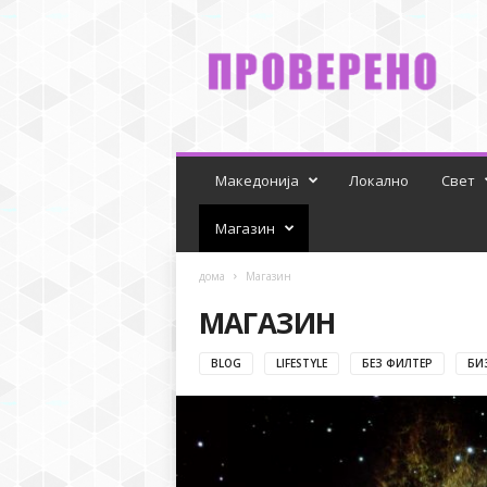
P
r
o
v
e
r
e
n
Македонија
Локално
Свет
o
Магазин
дома
Магазин
МАГАЗИН
BLOG
LIFESTYLE
БЕЗ ФИЛТЕР
БИ