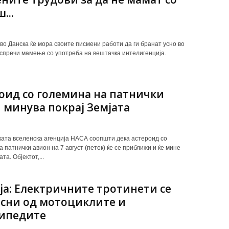
...
во Данска ќе мора своите писмени работи да ги бранат усно во
 спречи мамење со употреба на вештачка интелигенција.
оид со големина на патнички
 минува покрај Земјата
ата вселенска агенција НАСА соопшти дека астероид со
 патнички авион на 7 август (петок) ќе се приближи и ќе мине
та. Објектот,...
ја: Електричните тротинети се
сни од мотоциклите и
ипедите