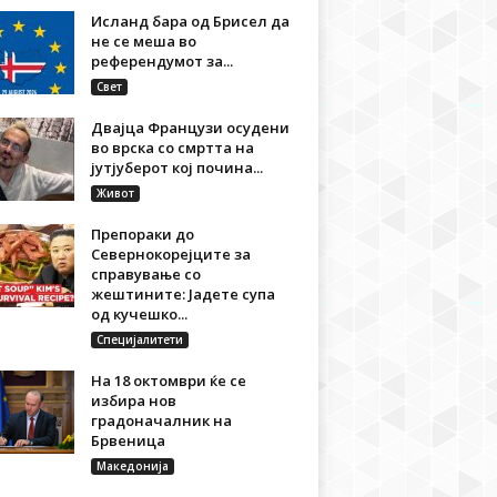
Исланд бара од Брисел да
не се меша во
референдумот за...
Свет
Двајца Французи осудени
во врска со смртта на
јутјуберот кој почина...
Живот
Препораки до
Севернокорејците за
справување со
жештините: Јадете супа
од кучешко...
Специјалитети
На 18 октомври ќе се
избира нов
градоначалник на
Брвеница
Македонија