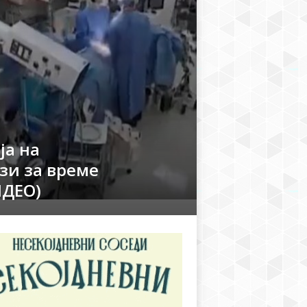
ја на
зи за време
ИДЕО)