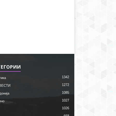
ТЕГОРИИ
1342
тика
1272
ВЕСТИ
1085
донија
1027
лно
1026
668