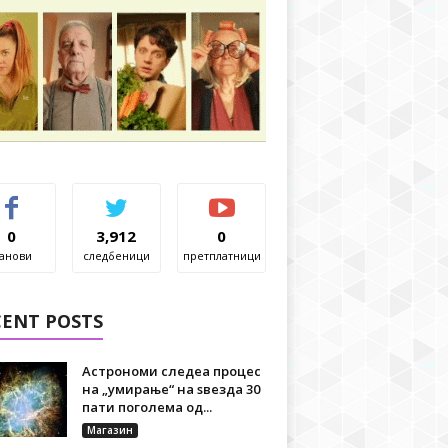
0
3,912
0
анови
следбеници
претплатници
CENT POSTS
Астрономи следеа процес
на „умирање“ на ѕвезда 30
пати поголема од...
Магазин