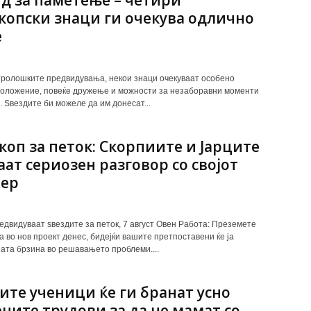
д за паметење – четири
копски знаци ги очекува одлично
е
ролошките предвидувања, некои знаци очекуваат особено
оложение, повеќе дружење и можности за незаборавни моменти
. Ѕвездите би можеле да им донесат...
коп за петок: Скорпиите и Јарците
аат сериозен разговор со својот
нер
едвидуваат ѕвездите за петок, 7 август Овен Работа: Преземете
а во нов проект денес, бидејќи вашите претпоставени ќе ја
ата брзина во решавањето проблеми....
ите ученици ќе ги бранат усно
ните трудови за да не мамат со