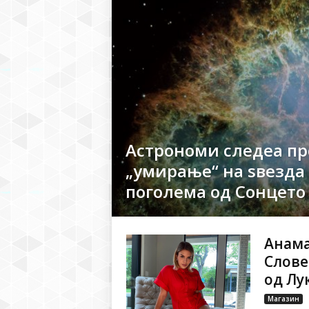
Астрономи следеа пр
„умирање“ на ѕвезда 
поголема од Сонцето
Анама
Слове
од Лу
Магазин