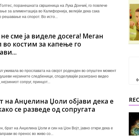
Голтес, поранешната свршеница на Лука Дончиќ, го повлече
ање за алиментација во Калифорнија, велејќи дека сака
о решавање на спорот. Во исто...
 не сме ја виделе досега! Меган
 во костим за капење го
ви...
л уживала во прославата на својот роденден во опуштен момент
душеви нејзините следбеници, споделувајќи разиграно видео
ф
нејзиниот сопруг, принцот...
RE
т на Анџелина Џоли објави дека е
ткако се разведе од сопругата
н, брат на Анџелина Џоли и син на Џон Војт, јавно откри дека е
 направи во пренос во живо со...