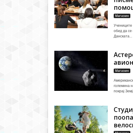
помош
Магазин
Учениците 
обид да се
Данската...
Астер
авион
Магазин
Американск
големина на
покрај Земја
Студи
поопа
велос