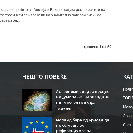
за на несреќите во Англија и Велс покажува дека возачите на
те тротинети се изложени на значително поголем ризик од
вреди од...
страница 1 на 59
НЕШТО ПОВЕЌЕ
КА
Поли
Астрономи следеа процес
на „умирање“ на ѕвезда 30
ТОП 
пати поголема од...
Маке
Магазин
Лока
Исланд бара од Брисел да
не се меша во
Свет
референдумот за...