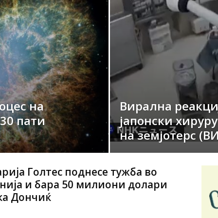
оцес на
Вирална реакци
30 пати
јапонски хируру
на земјотерс (В
рија Голтес поднесе тужба во
нија и бара 50 милиони долари
ка Дончиќ