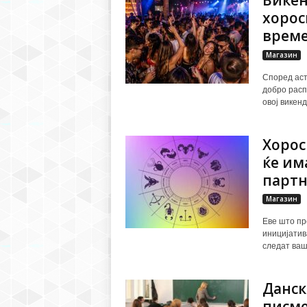
Викен
хорос
врем
Магазин
Според аст
добро расп
овој викенд
Хорос
ќе им
парт
Магазин
Еве што пр
иницијатив
следат ваш
Данск
писме