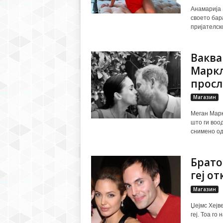
Анамарија 
своето бар
пријателск
Ваква
Маркл
просла
Магазин
Меган Марк
што ги воо
снимено од 
Брато
геј о
Магазин
Џејмс Хејве
геј. Тоа го